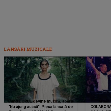
încredere, siguranță...”
Dacă nu 
LANSĂRI MUZICALE
Când DORUL devine muzică, apare
Armin 
"Nu ajung acasă". Piesa lansată de
COLABORAR