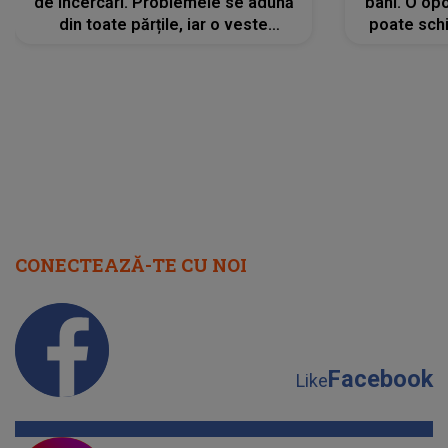
de încercări. Problemele se adună
bani. O opo
din toate părțile, iar o veste
poate schi
neașteptată îi dă planurile peste
la
cap
CONECTEAZĂ-TE CU NOI
Facebook
Like