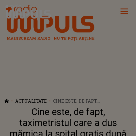
Radio Impuls
ACTUALITATE
CINE ESTE, DE FAPT,
TAXIMETRISTUL CARE A DUS
Cine este, de fapt,
MĂMICA LA SPITAL GRATIS DUPĂ
MESAJUL "AM DOAR 16 LEI, MĂ
taximetristul care a dus
DUCEȚI CU COPILUL LA UPU
mămica la spital gratis după
CLUJ?"