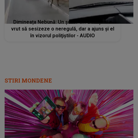
Dimineața Nebună: Un şofer din Botoșani a
vrut să sesizeze o neregulă, dar a ajuns şi el
în vizorul poliţiştilor - AUDIO
STIRI MONDENE