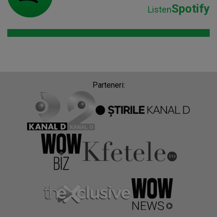
Spotify
Listen
Parteneri: