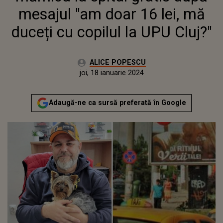
mesajul "am doar 16 lei, mă
duceți cu copilul la UPU Cluj?"
Autor:
ALICE POPESCU
Publicat:
miercuri, 18 ianuarie 2023
Actualizat:
joi, 18 ianuarie 2024
Adaugă-ne ca sursă preferată în Google