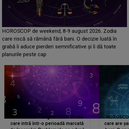
Emanuel a ținut ACEST DETALIU ASCUNS până
acum! În fața Alexandrei, concurentul din Casa Iubirii
face o MĂRTURISIRE NEAȘTEPTATĂ despre mama
sa: "I-am spus și ei în față, eu nu te iubesc pentru
că..."
HOROSCOP 7 august 2026. Zodia
HOROSCOP 
care intră într-o perioadă marcată
care are șa