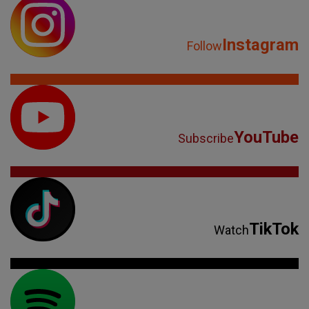
Instagram
Follow
YouTube
Subscribe
TikTok
Watch