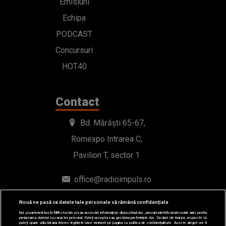
Emisiuni
Echipa
PODCAST
Concursuri
HOT40
Contact
Bd. Mărăști 65-67,
Romexpo Intrarea C,
Pavilion T, sector 1
office@radioimpuls.ro
LIVE : 0754-222.999
Nouă ne pasă ca datele tale personale să rămână confidențiale
Noi și partenerii noștri
589
stocăm și/sau accesăm informații pe dispozitivul dvs., precum identificatorii cookie unici pentru
WhatsApp: 0754-222.999
prelucrarea datelor cu caracter personal. Puteți accepta sau gestiona preferințele dvs. făcând clic mai jos, respectiv vă
puteți opune utilizării unui interes legitim în orice moment pe pagina cu politica de confidențialitate. Aceste alegeri vor fi