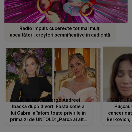
Radio Impuls cucerește tot mai mulți
ascultători: creșteri semnificative în audiență
Cât de bine îi merge Andreei
MĂRTURIA
Ibacka după divorț! Fosta soție a
Pușcău!
lui Cabral a întors toate privirile în
cancer dato
prima zi de UNTOLD: „Parcă ai altă
Berkovich, 
strălucire, emani putere,
accident ru