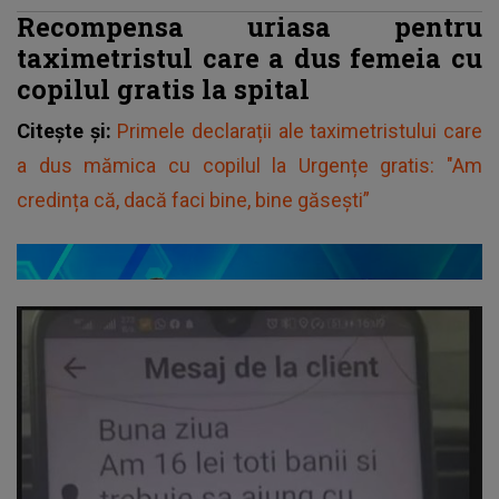
Recompensa uriasa pentru
taximetristul care a dus femeia cu
copilul gratis la spital
Citește și:
Primele declarații ale taximetristului care
a dus mămica cu copilul la Urgențe gratis: "Am
credința că, dacă faci bine, bine găsești”