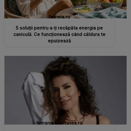
femeia.ro
5 soluții pentru a-ți recăpăta energia pe
caniculă. Ce funcționează când căldura te
epuizează
tvmania.libertatea.ro