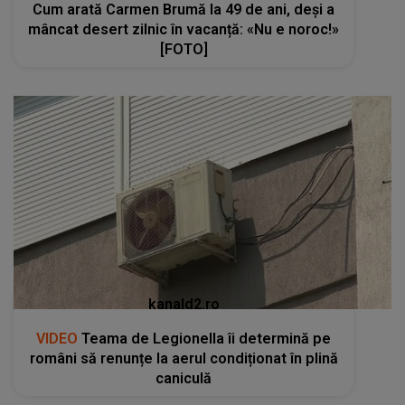
Cum arată Carmen Brumă la 49 de ani, deși a
mâncat desert zilnic în vacanță: «Nu e noroc!»
[FOTO]
kanald2.ro
VIDEO
Teama de Legionella îi determină pe
români să renunțe la aerul condiționat în plină
caniculă