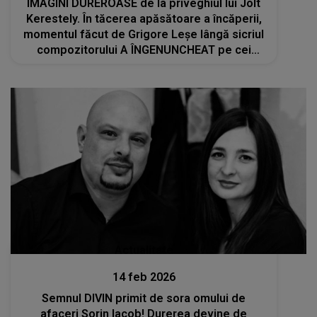
IMAGINI DUREROASE de la priveghiul lui Jolt
Kerestely. În tăcerea apăsătoare a încăperii,
momentul făcut de Grigore Leșe lângă sicriul
compozitorului A ÎNGENUNCHEAT pe cei
prezenți, lăsând lacrimi și durere
Actualitate
14 feb 2026
Semnul DIVIN primit de sora omului de
afaceri Sorin Iacob! Durerea devine de