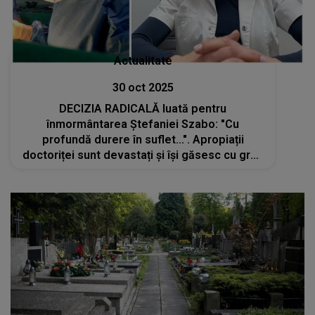
Actualitate
30 oct 2025
DECIZIA RADICALĂ luată pentru
înmormântarea Ștefaniei Szabo: "Cu
profundă durere în suflet...". Apropiații
doctoriței sunt devastați și își găsesc cu greu
puterea după această veste. Ce se va
întâmpla în ziua când va fi condusă pe ultimul
drum