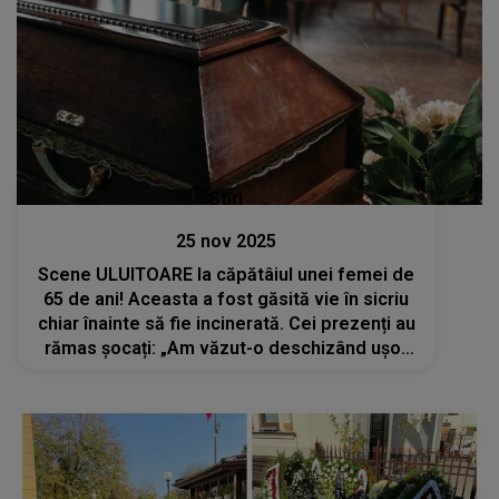
Stiri
25 nov 2025
Scene ULUITOARE la căpătâiul unei femei de
65 de ani! Aceasta a fost găsită vie în sicriu
chiar înainte să fie incinerată. Cei prezenți au
rămas șocați: „Am văzut-o deschizând ușor
ochii și bătând în partea laterală a sicriului”