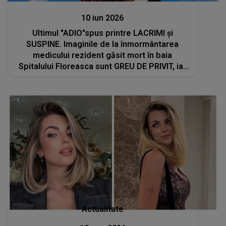
10 iun 2026
Ultimul "ADIO"spus printre LACRIMI și
SUSPINE. Imaginile de la înmormântarea
medicului rezident găsit mort în baia
Spitalului Floreasca sunt GREU DE PRIVIT, iar
scena despărțirii este de-a dreptul
sfâșietoare. Ce s-a întâmplat în curtea
bisericii
Actualitate