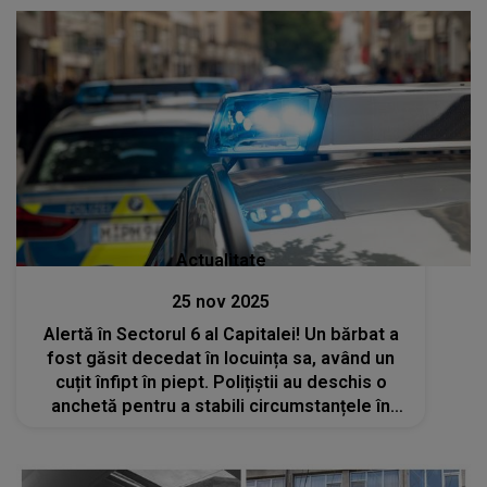
emoționant. CUM SE SIMTE cu adevărat
Actualitate
25 nov 2025
Alertă în Sectorul 6 al Capitalei! Un bărbat a
fost găsit decedat în locuința sa, având un
cuțit înfipt în piept. Polițiștii au deschis o
anchetă pentru a stabili circumstanțele în
care a avut loc moartea suspectă a acestuia