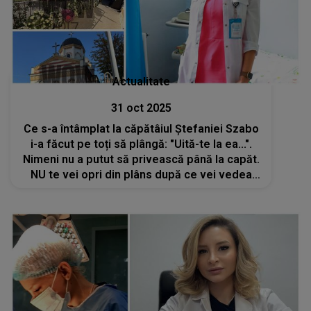
Actualitate
31 oct 2025
Ce s-a întâmplat la căpătâiul Ștefaniei Szabo
i-a făcut pe toți să plângă: "Uită-te la ea...".
Nimeni nu a putut să privească până la capăt.
NU te vei opri din plâns după ce vei vedea
aceste imagini