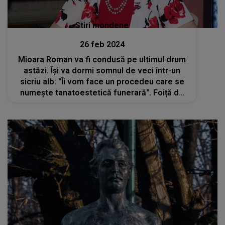
Stiri mondene
26 feb 2024
Mioara Roman va fi condusă pe ultimul drum
astăzi. Își va dormi somnul de veci într-un
sicriu alb: "Îi vom face un procedeu care se
numește tanatoestetică funerară". Foiță de
aur și perle din zahăr alb pe colivă