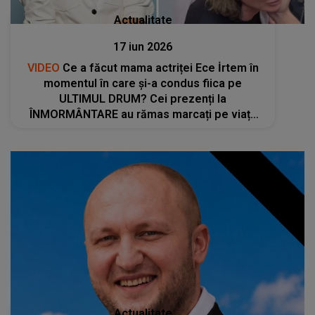
Actualitate
17 iun 2026
VIDEO
Ce a făcut mama actriței Ece İrtem în
momentul în care și-a condus fiica pe
ULTIMUL DRUM? Cei prezenți la
ÎNMORMÂNTARE au rămas marcați pe viață
de scenele trăite. Femeia a cedat complet ÎN
FAȚA DURERII
Actualitate