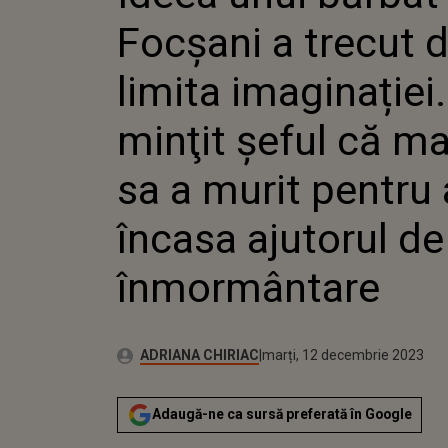
CĂ MAMA SA A MU
Focșani a trecut 
ÎNCASA AJUTORUL
ÎNMORMÂNTARE
limita imaginației.
minţit şeful că 
sa a murit pentru 
încasa ajutorul de
înmormântare
Publicat:
Autor:
luni, 12 decembrie 2022
Actualizat:
ADRIANA CHIRIAC
marți, 12 decembrie 2023
Adaugă-ne ca sursă preferată în Google