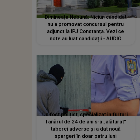
Dimineața Nebună: Niciun candidat
nu a promovat concursul pentru
adjunct la IPJ Constanța. Vezi ce
note au luat candidații - AUDIO
Un fost polițist, specializat în furturi.
Tânărul de 24 de ani s-a „alăturat”
taberei adverse și a dat nouă
spargeri în doar patru luni