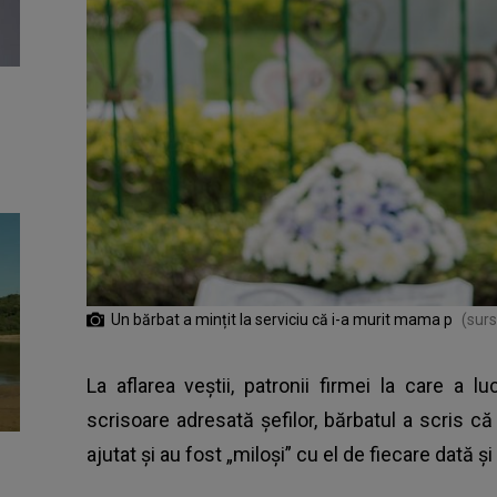
Un bărbat a mințit la serviciu că i-a murit mama p
(surs
La aflarea veștii, patronii firmei la care a l
scrisoare adresată șefilor, bărbatul a scris că 
ajutat şi au fost „miloşi” cu el de fiecare dată și