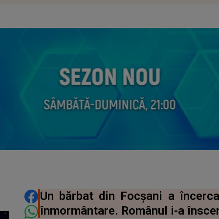
DISTRIBUIE ARTICOLUL
Un bărbat din Focșani a încercat
înmormântare. Românul i-a însce