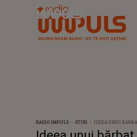
Radio Impuls
RADIO IMPULS
STIRI
IDEEA UNUI BĂRBA
A TRECUT DE LIMI
Ideea unui bărbat
IMAGINAȚIEI. ȘI-A