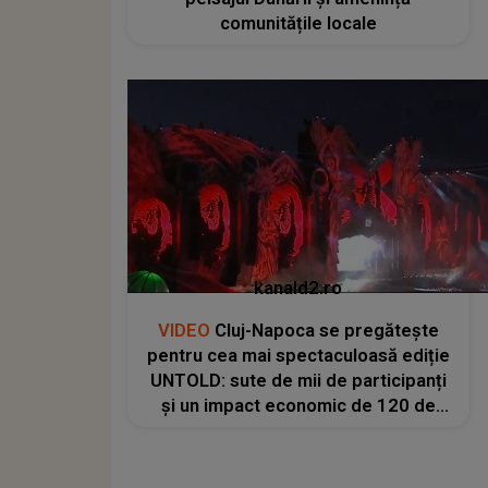
comunitățile locale
kanald2.ro
VIDEO
Cluj-Napoca se pregătește
pentru cea mai spectaculoasă ediție
UNTOLD: sute de mii de participanți
și un impact economic de 120 de
milioane de euro