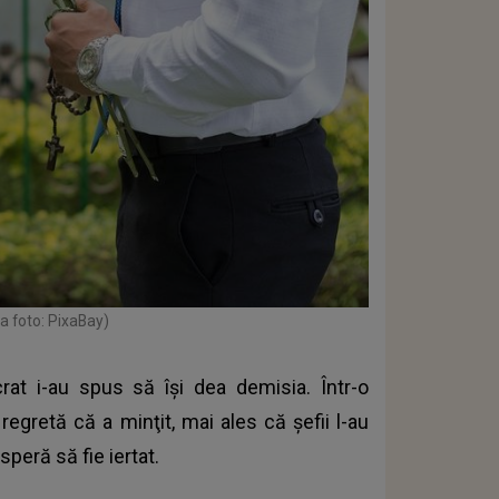
a foto: PixaBay)
ucrat i-au spus să își dea demisia. Într-o
regretă că a minţit, mai ales că şefii l-au
 speră să fie iertat.