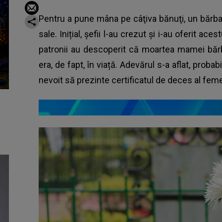
Pentru a pune mâna pe câţiva bănuţi, un bărb
sale. Inițial, șefii l-au crezut și i-au oferit aces
patronii au descoperit că moartea mamei bărb
era, de fapt, în viață. Adevărul s-a aflat, prob
nevoit să prezinte certificatul de deces al feme