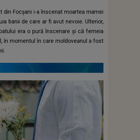
at din Focșani i-a înscenat moartea mamei
tuia banii de care ar fi avut nevoie. Ulterior,
atului era o pură înscenare și că femeia
abil, în momentul în care moldoveanul a fost
ii.