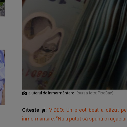
ajutorul de înmormântare
(sursa foto: PixaBay)
Citește și:
VIDEO: Un preot beat a căzut pe
înmormântare: ”Nu a putut să spună o rugăciun