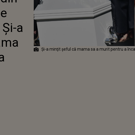
RIT PENTRU A
de
 DE
 Și-a
mama
Și-a minţit şeful că mama sa a murit pentru a în
a