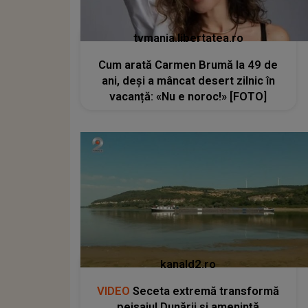
tvmania.libertatea.ro
Cum arată Carmen Brumă la 49 de
ani, deși a mâncat desert zilnic în
vacanță: «Nu e noroc!» [FOTO]
kanald2.ro
VIDEO
Seceta extremă transformă
peisajul Dunării și amenință