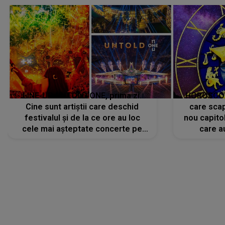
LINE-UP UNTOLD ONE, prima zi.
HOROSCOP 
Cine sunt artiștii care deschid
care scap
festivalul și de la ce ore au loc
nou capitol
cele mai așteptate concerte pe
care a
scena principală?
perioadă 