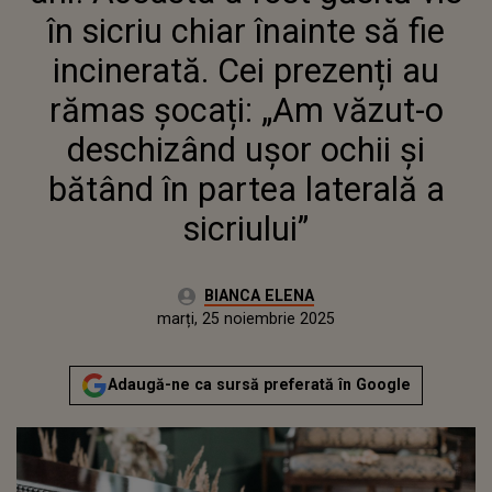
SICRIULUI”
în sicriu chiar înainte să fie
incinerată. Cei prezenți au
rămas șocați: „Am văzut-o
deschizând ușor ochii și
bătând în partea laterală a
sicriului”
Autor:
BIANCA ELENA
Publicat:
marți, 25 noiembrie 2025
Actualizat:
marți, 25 noiembrie 2025
Adaugă-ne ca sursă preferată în Google