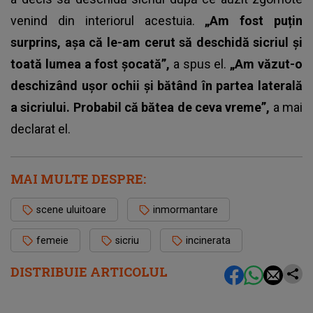
venind din interiorul acestuia.
„Am fost puțin
surprins, așa că le-am cerut să deschidă sicriul și
toată lumea a fost șocată”,
a spus el.
„Am văzut-o
deschizând ușor ochii și bătând în partea laterală
a sicriului. Probabil că bătea de ceva vreme”,
a mai
declarat el.
MAI MULTE DESPRE:
scene uluitoare
inmormantare
femeie
sicriu
incinerata
DISTRIBUIE ARTICOLUL