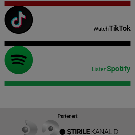
TikTok
Watch
Spotify
Listen
Parteneri: