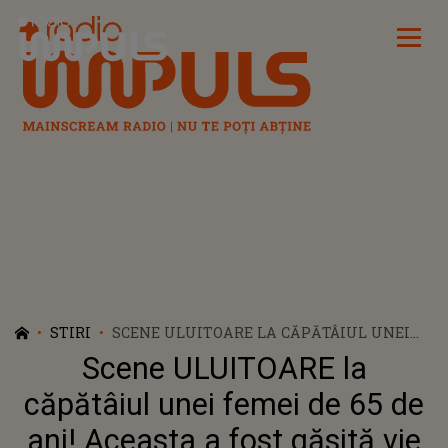
Radio Impuls
STIRI
SCENE ULUITOARE LA CĂPĂTÂIUL UNEI
FEMEI DE 65 DE ANI! ACEASTA A FOST
Scene ULUITOARE la
GĂSITĂ VIE ÎN SICRIU CHIAR ÎNAINTE SĂ
FIE INCINERATĂ. CEI PREZENȚI AU RĂMAS
căpătâiul unei femei de 65 de
ȘOCAȚI: „AM VĂZUT-O DESCHIZÂND UȘOR
ani! Aceasta a fost găsită vie
OCHII ȘI BĂTÂND ÎN PARTEA LATERALĂ A