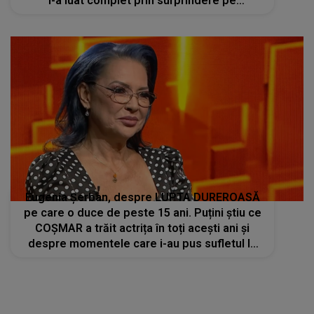
l-a luat complet prin surprindere pe
concurentul din Casa Iubirii: "Cine a făcut?".
Ce CONSECINȚE vor suporta cei doi
Eugenia Șerban, despre LUPTA DUREROASĂ
pe care o duce de peste 15 ani. Puțini știu ce
COȘMAR a trăit actrița în toți acești ani și
despre momentele care i-au pus sufletul la
încercare: "Este motivul pentru care mă lupt
și în ziua de astăzi și..."