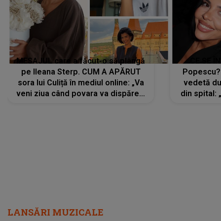
MESAJUL care a făcut-o să plângă
CE SE Î
pe Ileana Sterp. CUM A APĂRUT
Popescu?
sora lui Culiță în mediul online: „Va
vedetă du
veni ziua când povara va dispărea,
din spital:
iar lacrimile...”
LANSĂRI MUZICALE