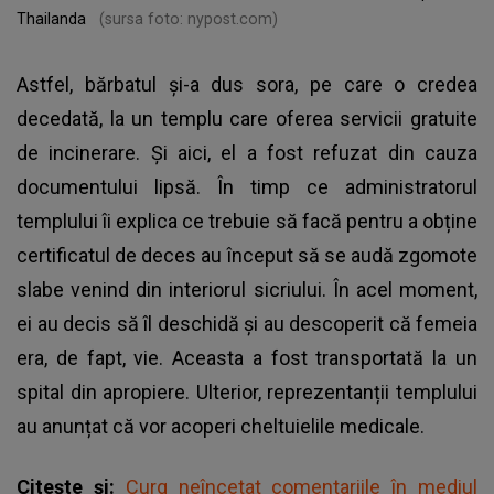
Thailanda
(sursa foto: nypost.com)
Astfel, bărbatul și-a dus sora, pe care o credea
decedată, la un templu care oferea servicii gratuite
de incinerare. Și aici, el a fost refuzat din cauza
documentului lipsă. În timp ce administratorul
templului îi explica ce trebuie să facă pentru a obține
certificatul de deces au început să se audă zgomote
slabe venind din interiorul sicriului. În acel moment,
ei au decis să îl deschidă și au descoperit că femeia
era, de fapt, vie. Aceasta a fost transportată la un
spital din apropiere. Ulterior, reprezentanții templului
au anunțat că vor acoperi cheltuielile medicale.
Citește și:
Curg neîncetat comentariile în mediul