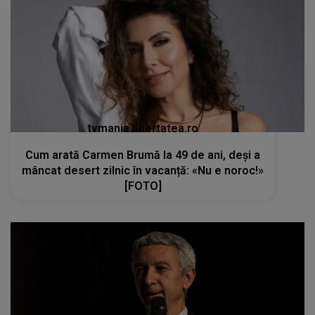
tvmania.libertatea.ro
Cum arată Carmen Brumă la 49 de ani, deși a
mâncat desert zilnic în vacanță: «Nu e noroc!»
[FOTO]