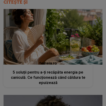
CITEȘTE ȘI
femeia.ro
5 soluții pentru a-ți recăpăta energia pe
caniculă. Ce funcționează când căldura te
epuizează