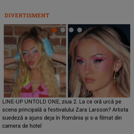
DIVERTISMENT
Ce a dezvăluit noua concurentă din "Casa Iubirii" l-a
luat prin surprindere pe Emanuel. CINE ESTE
BĂIATUL VIZAT de Alexandra?! Aflându-se în fața
faptului împlinit, A RECUNOSCUT IMEDIAT: "Am
avut..."