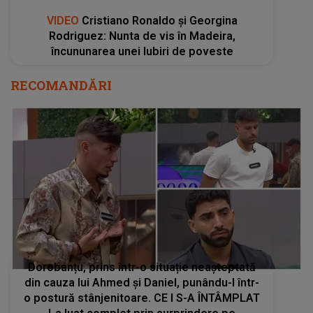
VIDEO
Cristiano Ronaldo și Georgina
Rodriguez: Nunta de vis în Madeira,
încununarea unei Iubiri de poveste
RECOMANDĂRI
Dorobanțu, prins într-o situație neașteptată
din cauza lui Ahmed și Daniel, punându-l într-
o postură stânjenitoare. CE I S-A ÎNTÂMPLAT