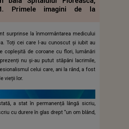
n baia Spitalului Floreasca,
 Primele imagini de la
unt surprinse la înmormântarea medicului
ca. Toți cei care l-au cunoscut și iubit au
te copleșită de coroane cu flori, lumânări
 prezenți nu și-au putut stăpâni lacrimile,
sionalismul celui care, ani la rând, a fost
vieții lor.
stată, a stat în permanență lângă sicriu,
criu cu durere în glas drept "un om blând,