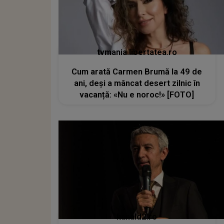
tvmania.libertatea.ro
Cum arată Carmen Brumă la 49 de
ani, deși a mâncat desert zilnic în
vacanță: «Nu e noroc!» [FOTO]
kanald2.ro