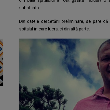
din baia spitalului a fost găsită inclusiv o 
substanța.
Din datele cercetării preliminare, se pare că 
spitalul în care lucra, ci din altă parte.