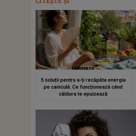
CITEȘTE ȘI
femeia.ro
5 soluții pentru a-ți recăpăta energia
pe caniculă. Ce funcționează când
căldura te epuizează