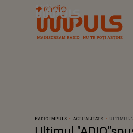
Radio Impuls
RADIO IMPULS
ACTUALITATE
ULTIMUL "
DE LA ÎNM
Ultimul "ADIO"spu
BAIA SPIT