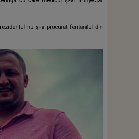
seringă cu care medicul și-ar fi injectat
rezidentul nu și-a procurat fentanilul din