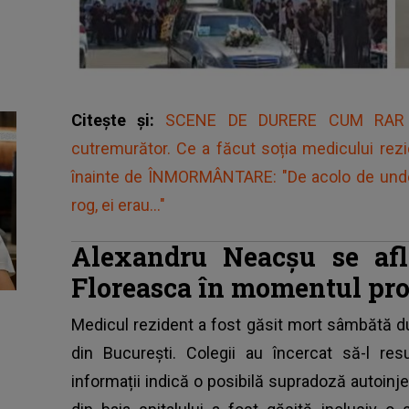
Citește și:
SCENE DE DURERE CUM RAR S
cutremurător. Ce a făcut soția medicului rezi
înainte de ÎNMORMÂNTARE: "De acolo de unde eș
rog, ei erau..."
Alexandru Neacșu se afl
Floreasca în momentul prod
Medicul rezident a fost găsit mort sâmbătă 
din București. Colegii au încercat să-l res
informații indică o posibilă supradoză autoinject