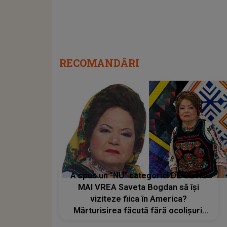
RECOMANDĂRI
A spus un "NU" categoric! DE CE NU
MAI VREA Saveta Bogdan să își
viziteze fiica în America?
Mărturisirea făcută fără ocolișuri:
"Nu prea mai am de ce. Ea..."