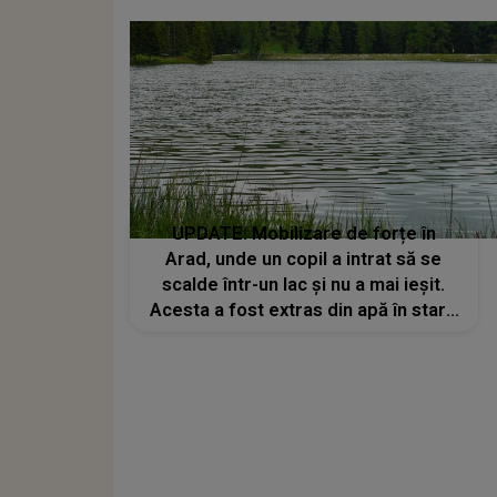
UPDATE: Mobilizare de forțe în
Arad, unde un copil a intrat să se
scalde într-un lac și nu a mai ieșit.
Acesta a fost extras din apă în stare
de inconștiență, iar în ciuda
eforturilor depuse de echipajul
medical a fost declarat decedat