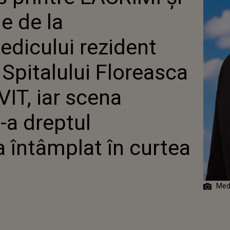
II ESTE DE-A DREPTUL SFÂȘIETOARE. CE S-A
e de la
 ÎN CURTEA BISERICII
dicului rezident
 Spitalului Floreasca
IT, iar scena
e-a dreptul
a întâmplat în curtea
Medi