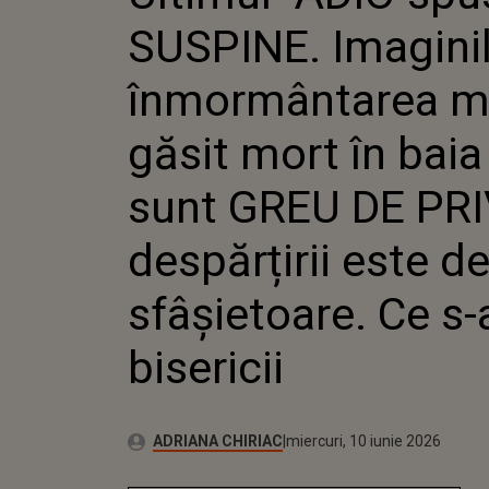
DESPĂRȚIR
SUSPINE. Imaginil
ÎNTÂMPLAT
înmormântarea me
găsit mort în baia
sunt GREU DE PRIV
despărțirii este d
sfâșietoare. Ce s-
bisericii
Publicat:
Autor:
miercuri, 10 iunie 2026
Actualizat:
ADRIANA CHIRIAC
miercuri, 10 iunie 2026