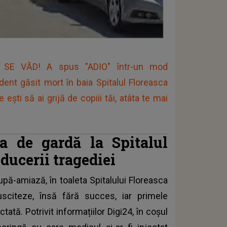
E VĂD! A spus "ADIO" într-un mod
dent găsit mort în baia Spitalul Floreasca
ti să ai grijă de copiii tăi, atâta te mai
a de gardă la Spitalul
ucerii tragediei
după-amiază
, în toaleta Spitalului Floreasca
usciteze, însă fără succes, iar primele
ată. Potrivit informațiilor Digi24, în coșul