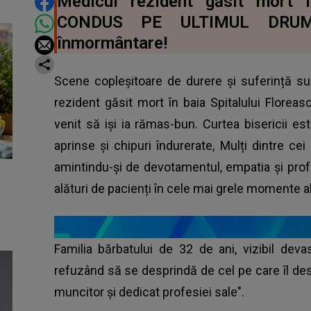
DISTRIBUIE ARTICOLUL
Medicul rezident găsit mort î
CONDUS PE ULTIMUL DRUM.
înmormântare!
Scene copleșitoare de durere și suferință s
rezident găsit mort în baia Spitalului Floreas
venit să iși ia rămas-bun. Curtea bisericii es
aprinse și chipuri îndurerate, Mulți dintre cei
amintindu-și de devotamentul, empatia și profe
alături de pacienți în cele mai grele momente ale 
Familia bărbatului de 32 de ani, vizibil deva
refuzând să se desprindă de cel pe care îl des
muncitor și dedicat profesiei sale".