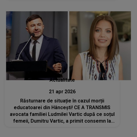
Actualitate
21 apr 2026
Răsturnare de situație în cazul morții
educatoarei din Hâncești! CE A TRANSMIS
avocata familiei Ludmilei Vartic după ce soțul
femeii, Dumitru Vartic, a primit consemn la
frontieră pe 90 de zile: „Măsura reala...”