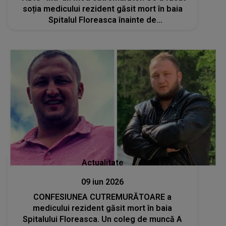
soția medicului rezident găsit mort în baia
Spitalul Floreasca înainte de
ÎNMORMÂNTARE: "De acolo de unde ești să ai
grijă de copiii tăi, atâta te mai rog, ei erau..."
Actualitate
09 iun 2026
CONFESIUNEA CUTREMURĂTOARE a
medicului rezident găsit mort în baia
Spitalului Floreasca. Un coleg de muncă A