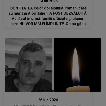
14 iul 2026
IDENTITATEA celor doi alpiniști români care
au murit în Alpii italieni A FOST DEZVĂLUITĂ.
Au lăsat în urmă familii sfâșiate și planuri
care NU VOR MAI FI ÎMPLINITE. Ce au găsit
salvatorii la locul tragediei: "Nu-mi vine să
cred că..."
Actualitate
26 iun 2026