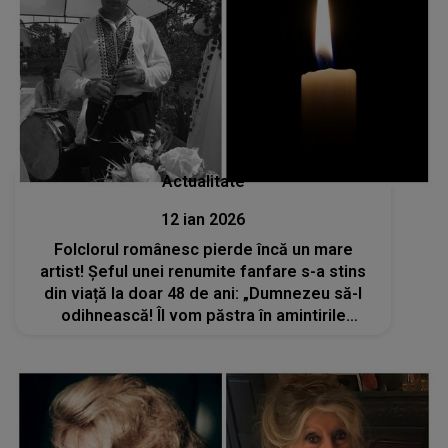
Actualitate
12 ian 2026
Folclorul românesc pierde încă un mare
artist! Șeful unei renumite fanfare s-a stins
din viață la doar 48 de ani: „Dumnezeu să-l
odihnească! Îl vom păstra în amintirile
noastre!” Unde și-a făcut acesta ultima
apariție publică?