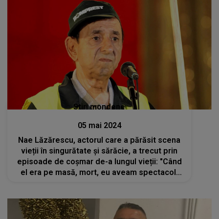
Stiri mondene
05 mai 2024
Nae Lăzărescu, actorul care a părăsit scena
vieții în singurătate și sărăcie, a trecut prin
episoade de coșmar de-a lungul vieții: "Când
el era pe masă, mort, eu aveam spectacol.
Cred că m-a întărit Dumnezeu"