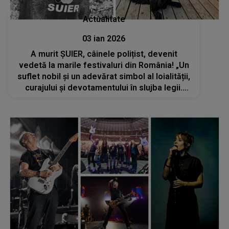
Actualitate
03 ian 2026
A murit ȘUIER, câinele polițist, devenit
vedetă la marile festivaluri din România! „Un
suflet nobil și un adevărat simbol al loialității,
curajului și devotamentului în slujba legii.
Odihnește-te în pace, drag prieten! Nu te
vom uita niciodată”