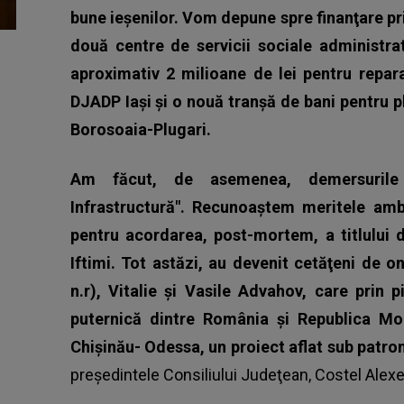
bune ieşenilor. Vom depune spre finanţare p
două centre de servicii sociale administ
aproximativ 2 milioane de lei pentru repara
DJADP Iaşi şi o nouă tranşă de bani pentru p
Borosoaia-Plugari.
Am făcut, de asemenea, demersurile pe
Infrastructură". Recunoaştem meritele amba
pentru acordarea, post-mortem, a titlului 
Iftimi. Tot astăzi, au devenit cetăţeni de
n.r), Vitalie şi Vasile Advahov, care prin 
puternică dintre România şi Republica Mol
Chişinău- Odessa, un proiect aflat sub patron
preşedintele Consiliului Judeţean, Costel Alex