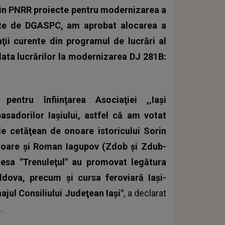
rin PNRR proiecte pentru modernizarea a
rate de DGASPC, am aprobat alocarea a
ţii curente din programul de lucrări al
lata lucrărilor la modernizarea DJ 281B:
ntru înfiinţarea Asociaţiei ,,Iaşi
sadorilor Iaşiului, astfel că am votat
de cetăţean de onoare istoricului Sorin
 onoare şi Roman Iagupov (Zdob şi Zdub-
piesa "Trenuleţul" au promovat legătura
dova, precum şi cursa feroviară Iaşi-
ajul Consiliului Judeţean Iaşi"
, a declarat
e.