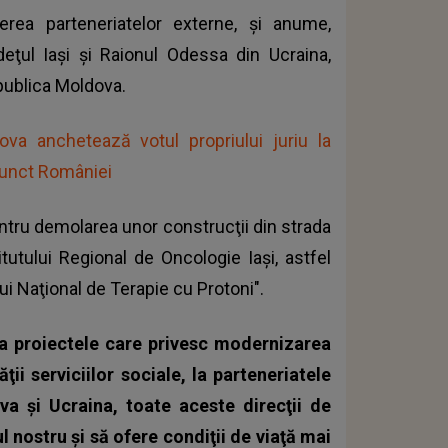
erea parteneriatelor externe, şi anume,
eţul Iaşi şi
Raionul Odessa din Ucraina
,
epublica Moldova.
va anchetează votul propriului juriu la
punct României
entru demolarea unor construcţii din strada
itutului Regional de Oncologie Iaşi, astfel
ui Naţional de Terapie cu Protoni".
a proiectele care privesc modernizarea
ăţii serviciilor sociale, la parteneriatele
a şi Ucraina, toate aceste direcţii de
l nostru şi să ofere condiţii de viaţă mai