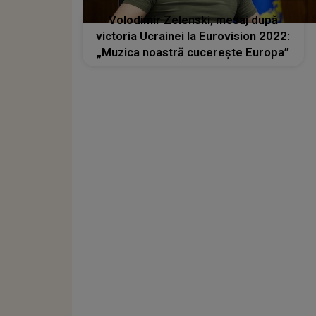
Volodimir Zelenski, mesaj după
victoria Ucrainei la Eurovision 2022:
„Muzica noastră cucerește Europa”