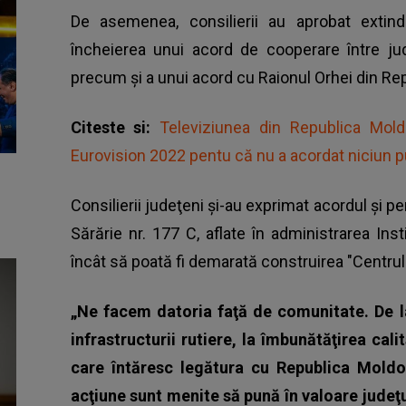
De asemenea, consilierii au aprobat extind
încheierea unui acord de cooperare între jud
precum şi a unui acord cu Raionul Orhei din R
Citeste si:
Televiziunea din Republica Moldo
Eurovision 2022 pentu că nu a acordat niciun 
Consilierii judeţeni şi-au exprimat acordul şi p
Sărărie nr. 177 C, aflate în administrarea Inst
încât să poată fi demarată construirea "Centrul
„Ne facem datoria faţă de comunitate. De l
infrastructurii rutiere, la îmbunătăţirea calit
care întăresc legătura cu Republica Moldov
acţiune sunt menite să pună în valoare judeţu