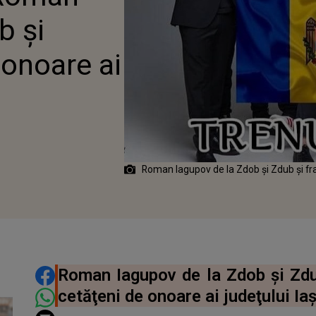
b şi
 onoare ai
Roman Iagupov de la Zdob şi Zdub şi fr
DISTRIBUIE ARTICOLUL
Roman Iagupov de la Zdob şi Zdub
cetăţeni de onoare ai judeţului Iaş