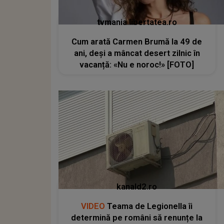
tvmania.libertatea.ro
Cum arată Carmen Brumă la 49 de
ani, deși a mâncat desert zilnic în
vacanță: «Nu e noroc!» [FOTO]
kanald2.ro
VIDEO
Teama de Legionella îi
determină pe români să renunțe la