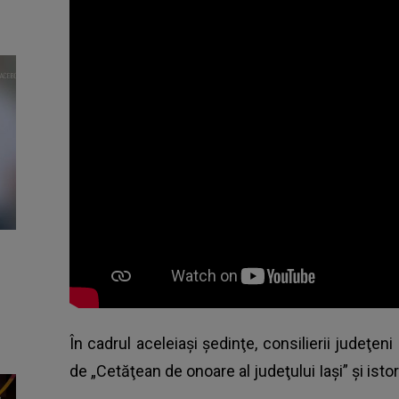
În cadrul aceleiaşi şedinţe, consilierii judeţen
de „Cetăţean de onoare al judeţului Iaşi” şi istori