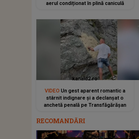
aerul condiționat în plină caniculă
kanald2.ro
VIDEO
Un gest aparent romantic a
stârnit indignare și a declanșat o
anchetă penală pe Transfăgărășan
RECOMANDĂRI