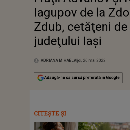
Iagupov de la Zdo
Zdub, cetăţeni de
judeţului Iaşi
Publicat:
Autor:
joi, 26 mai 2022
Actualizat:
ADRIANA MIHAELA
joi, 26 mai 2022
Adaugă-ne ca sursă preferată în Google
CITEȘTE ȘI