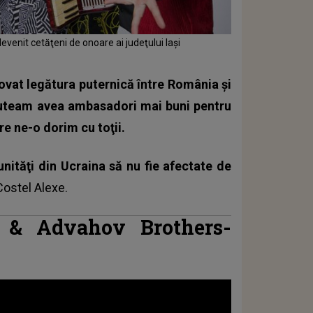
venit cetăţeni de onoare ai judeţului Iaşi
movat legătura puternică între România şi
puteam avea ambasadori mai buni pentru
e ne-o dorim cu toţii.
nităţi din Ucraina să nu fie afectate de
 Costel Alexe.
b & Advahov Brothers-