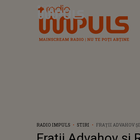
Radio Impuls
RADIO IMPULS
STIRI
FRAŢII ADVAHOV Ș
ZDOB ŞI ZDUB, CET
Fraţii Advahov și
JUDEŢULUI IAŞI