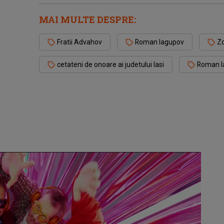
MAI MULTE DESPRE:
Fratii Advahov
Roman Iagupov
Zd
cetateni de onoare ai judetului Iasi
Roman Ia