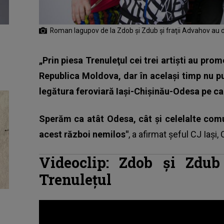
Roman Iagupov de la Zdob şi Zdub şi fraţii Advahov au de
„Prin
piesa Trenuleţul
cei trei artişti au pro
Republica Moldova, dar în acelaşi timp nu 
legătura feroviară Iaşi-Chişinău-Odesa pe car
Sperăm ca atât Odesa, cât şi celelalte comu
acest război nemilos"
, a afirmat şeful CJ Iaşi,
Videoclip: Zdob și Zdu
Trenulețul