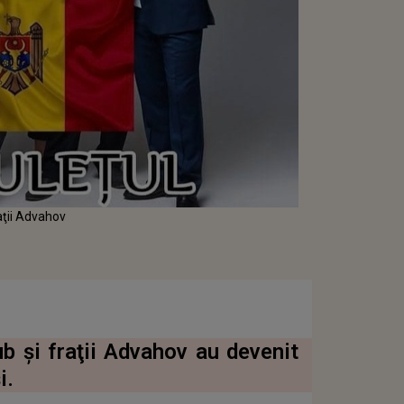
aţii Advahov
 şi fraţii Advahov au devenit
i.