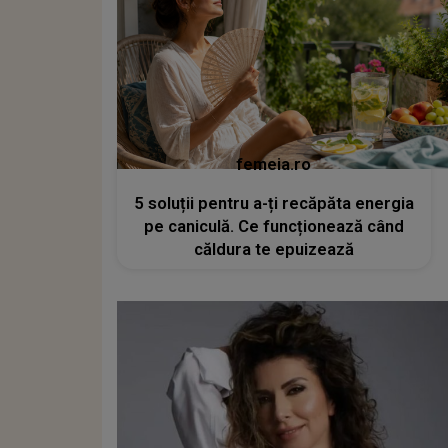
femeia.ro
5 soluții pentru a-ți recăpăta energia
pe caniculă. Ce funcționează când
căldura te epuizează