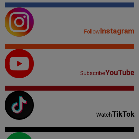
Instagram
Follow
YouTube
Subscribe
TikTok
Watch