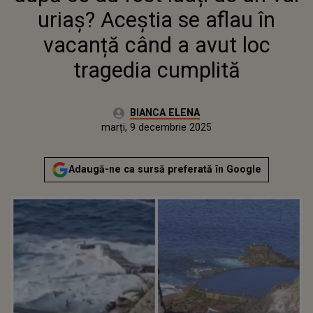
uriaș? Aceștia se aflau în
vacanță când a avut loc
tragedia cumplită
Autor:
BIANCA ELENA
Publicat:
marți, 9 decembrie 2025
Adaugă-ne ca sursă preferată în Google