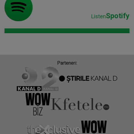
Spotify
Listen
Parteneri: