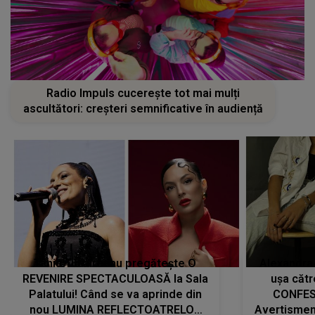
Radio Impuls cucerește tot mai mulți
ascultători: creșteri semnificative în audiență
Tania Turtureanu pregătește O
Alexandra
REVENIRE SPECTACULOASĂ la Sala
ușa cătr
Palatului! Când se va aprinde din
CONFES
nou LUMINA REFLECTOATRELOR
Avertismentu