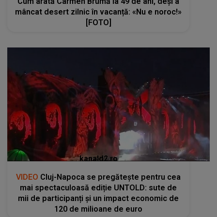
Cum arată Carmen Brumă la 49 de ani, deși a
mâncat desert zilnic în vacanță: «Nu e noroc!»
[FOTO]
kanald2.ro
VIDEO
Cluj-Napoca se pregătește pentru cea
mai spectaculoasă ediție UNTOLD: sute de
mii de participanți și un impact economic de
120 de milioane de euro