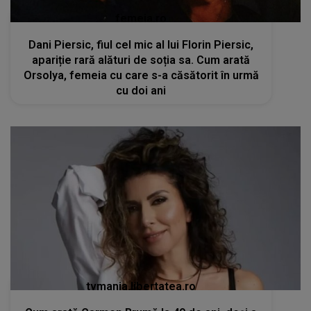
femeia.ro
Dani Piersic, fiul cel mic al lui Florin Piersic,
apariție rară alături de soția sa. Cum arată
Orsolya, femeia cu care s-a căsătorit în urmă
cu doi ani
tvmania.libertatea.ro