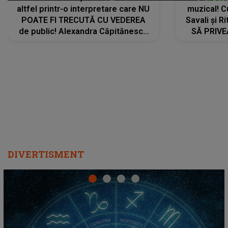
altfel printr-o interpretare care NU
muzical! C
POATE FI TRECUTĂ CU VEDEREA
Savali și Ri
de public! Alexandra Căpitănescu
SĂ PRIV
a lansat VERSIUNEA LIVE a piesei
DIVERTISMENT