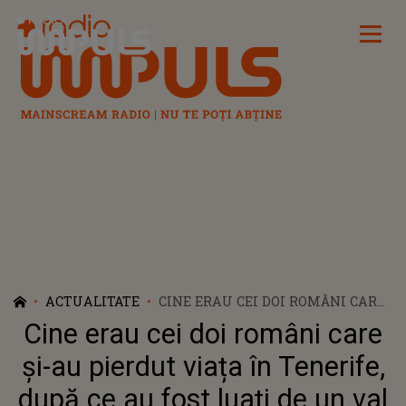
Radio Impuls
ACTUALITATE
CINE ERAU CEI DOI ROMÂNI CARE
ȘI-AU PIERDUT VIAȚA ÎN
Cine erau cei doi români care
TENERIFE, DUPĂ CE AU FOST
LUAȚI DE UN VAL URIAȘ? ACEȘTIA
și-au pierdut viața în Tenerife,
SE AFLAU ÎN VACANȚĂ CÂND A
după ce au fost luați de un val
AVUT LOC TRAGEDIA CUMPLITĂ