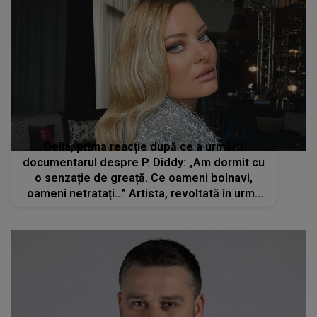
Delia, prima reacție după ce a urmărit
documentarul despre P. Diddy: „Am dormit cu
o senzație de greață. Ce oameni bolnavi,
oameni netratați...” Artista, revoltată în urma
informațiilor care au ieșit la iveală abia acum
despre controversatul rapper