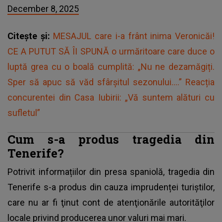
December 8, 2025
Citește și:
MESAJUL care i-a frânt inima Veronicăi!
CE A PUTUT SĂ ÎI SPUNĂ o urmăritoare care duce o
luptă grea cu o boală cumplită: „Nu ne dezamăgiți.
Sper să apuc să văd sfârșitul sezonului....” Reacția
concurentei din Casa Iubirii: „Vă suntem alături cu
sufletul”
Cum s-a produs tragedia din
Tenerife?
Potrivit informațiilor din presa spaniolă, tragedia din
Tenerife s-a produs din cauza imprudenței turiştilor,
care nu ar fi ţinut cont de atenţionările autorităţilor
locale privind producerea unor valuri mai mari.