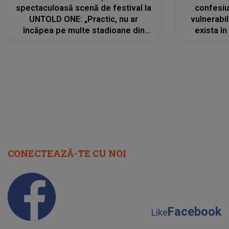
spectaculoasă scenă de festival la
confesiu
UNTOLD ONE: „Practic, nu ar
vulnerabil
încăpea pe multe stadioane din
exista în
lume”. Evenimentul începe joi, 6
august 2026
CONECTEAZĂ-TE CU NOI
Facebook
Like