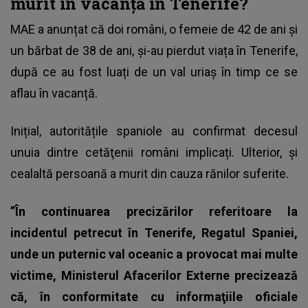
murit în vacanță în Tenerife?
MAE a anunțat că doi români, o femeie de 42 de ani și
un bărbat de 38 de ani, și-au pierdut viața în
Tenerife
,
după ce au fost luați de un val uriaș în timp ce se
aflau în vacanță.
Inițial, autoritățile spaniole au confirmat decesul
unuia dintre cetăţenii români implicați. Ulterior, și
cealaltă persoană a murit din cauza rănilor suferite.
”În continuarea precizărilor referitoare la
incidentul petrecut în Tenerife, Regatul Spaniei,
unde un puternic val oceanic a provocat mai multe
victime, Ministerul Afacerilor Externe precizează
că, în conformitate cu informaţiile oficiale