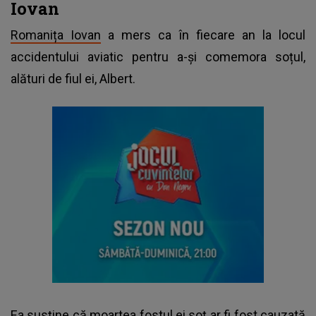
Iovan
Romanița Iovan
a mers ca în fiecare an la locul
accidentului aviatic pentru a-și comemora soțul,
alături de fiul ei, Albert.
Ea susține că moartea fostul ei soț ar fi fost cauzată