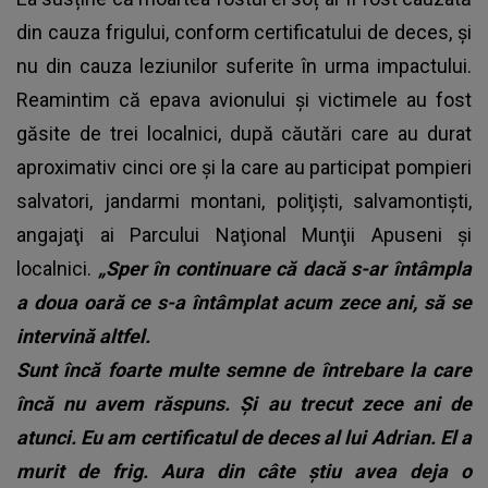
din cauza frigului, conform certificatului de deces, și
nu din cauza leziunilor suferite în urma impactului.
Reamintim că epava avionului şi victimele au fost
găsite de trei localnici, după căutări care au durat
aproximativ cinci ore şi la care au participat pompieri
salvatori, jandarmi montani, poliţişti, salvamontişti,
angajaţi ai Parcului Naţional Munţii Apuseni şi
localnici.
„Sper în continuare că dacă s-ar întâmpla
a doua oară ce s-a întâmplat acum zece ani, să se
intervină altfel.
Sunt încă foarte multe semne de întrebare la care
încă nu avem răspuns. Și au trecut zece ani de
atunci. Eu am certificatul de deces al lui Adrian. El a
murit de frig. Aura din câte știu avea deja o