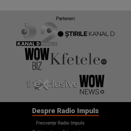
Parteneri:
Despre Radio Impuls
Frecvențe Radio Impuls