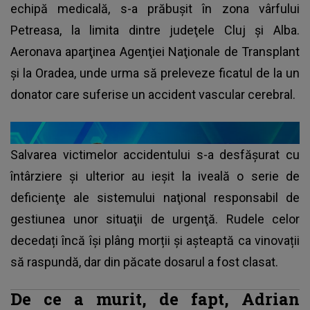
echipă medicală, s-a prăbuşit în zona vârfului
Petreasa, la limita dintre judeţele Cluj şi Alba.
Aeronava aparţinea Agenţiei Naţionale de Transplant
şi la Oradea, unde urma să preleveze ficatul de la un
donator care suferise un accident vascular cerebral.
Salvarea victimelor accidentului s-a desfăşurat cu
întârziere și ulterior au ieșit la iveală o serie de
deficienţe ale sistemului naţional responsabil de
gestiunea unor situaţii de urgenţă. Rudele celor
decedați încă își plâng morții și așteaptă ca vinovații
să raspundă, dar din păcate dosarul a fost clasat.
De ce a murit, de fapt, Adrian