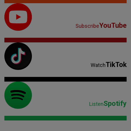
YouTube
Subscribe
TikTok
Watch
Spotify
Listen