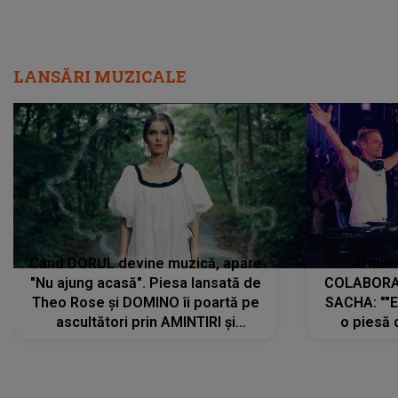
LANSĂRI MUZICALE
Când DORUL devine muzică, apare
Armin 
"Nu ajung acasă". Piesa lansată de
COLABORAR
Theo Rose și DOMINO îi poartă pe
SACHA: ""E
ascultători prin AMINTIRI și
o piesă 
REGĂSIRI, iar drumul emoțiilor
imediat pre
trece prin sufletul publicului:
cu mine șt
"Pentru toți cei care au plecat
păstrăm do