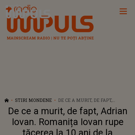
Radio Impuls
STIRI MONDENE
DE CE A MURIT, DE FAPT,
ADRIAN IOVAN. ROMANIȚA
De ce a murit, de fapt, Adrian
IOVAN RUPE TĂCEREA LA 10 ANI
DE LA TRAGEDIA DIN APUSENI:
Iovan. Romanița Iovan rupe
”E IMPORTANT SĂ CITEȘTI
tăcerea la 10 ani de la
FOARTE BINE CERTIFICATUL DE