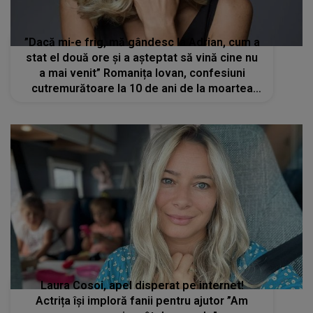
”Dacă mi-e frig, mă gândesc la Adrian, cum a
stat el două ore și a așteptat să vină cine nu
a mai venit” Romanița Iovan, confesiuni
cutremurătoare la 10 de ani de la moartea
soțului ei
Laura Cosoi, apel disperat pe internet!
Actrița își imploră fanii pentru ajutor ”Am