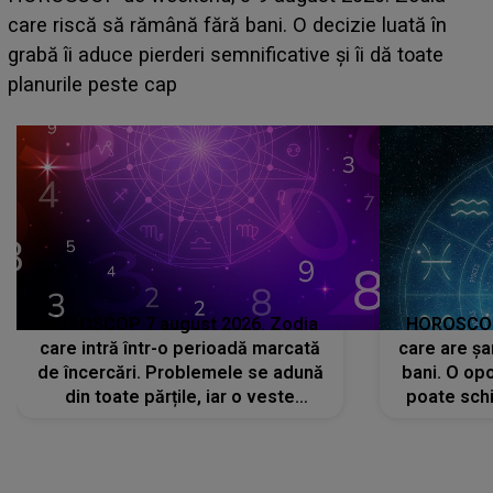
acum! În fața Alexandrei, concurentul din Casa Iubirii
face o MĂRTURISIRE NEAȘTEPTATĂ despre mama
sa: "I-am spus și ei în față, eu nu te iubesc pentru
că..."
HOROSCOP 7 august 2026. Zodia
HOROSCOP 
care intră într-o perioadă marcată
care are șa
de încercări. Problemele se adună
bani. O opo
din toate părțile, iar o veste
poate schi
neașteptată îi dă planurile peste
la
cap