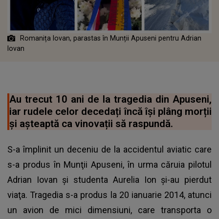
Romanița Iovan, parastas în Munții Apuseni pentru Adrian
Iovan
Au trecut 10 ani de la tragedia din Apuseni,
iar rudele celor decedați încă își plâng morții
și așteaptă ca vinovații să raspundă.
S-a împlinit un deceniu de la accidentul aviatic care
s-a produs în Munţii Apuseni, în urma căruia pilotul
Adrian Iovan şi studenta Aurelia Ion şi-au pierdut
viaţa. Tragedia s-a produs la 20 ianuarie 2014, atunci
un avion de mici dimensiuni, care transporta o