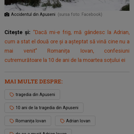
Accidentul din Apuseni
(sursa foto: Facebook)
Citește și:
”Dacă mi-e frig, mă gândesc la Adrian,
cum a stat el două ore și a așteptat să vină cine nu a
mai venit” Romanița Iovan, confesiuni
cutremurătoare la 10 de ani de la moartea soțului ei
MAI MULTE DESPRE:
tragedia din Apuseni
10 ani de la tragedia din Apuseni
Romanița Iovan
Adrian Iovan
de ce a murit Adrian Iovan