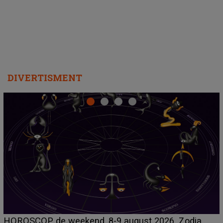
departe ca să le fie mai bine"
DIVERTISMENT
Emanuel a ținut ACEST DETALIU ASCUNS până