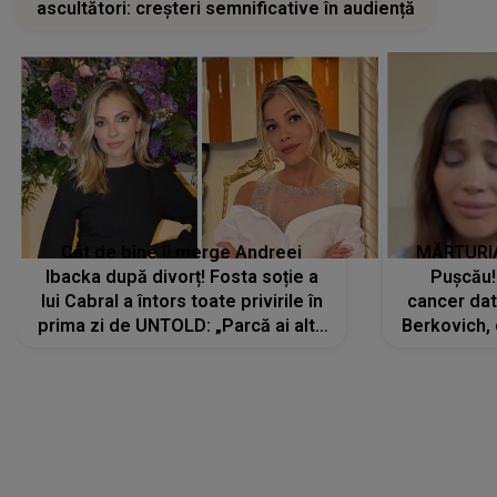
ascultători: creșteri semnificative în audiență
Cât de bine îi merge Andreei
MĂRTURIA
Ibacka după divorț! Fosta soție a
Pușcău!
lui Cabral a întors toate privirile în
cancer dato
prima zi de UNTOLD: „Parcă ai altă
Berkovich, 
strălucire, emani putere,
accident ru
încredere, siguranță...”
Dacă nu 