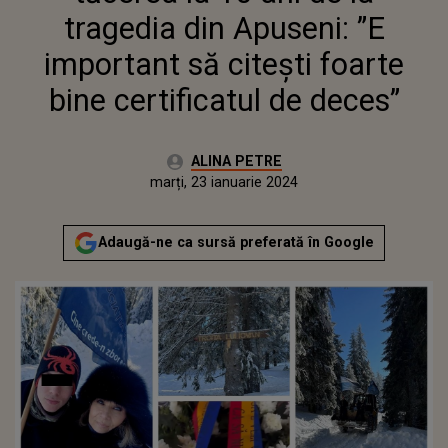
DECES”
tragedia din Apuseni: ”E
important să citești foarte
bine certificatul de deces”
Autor:
ALINA PETRE
Publicat:
marți, 23 ianuarie 2024
Actualizat:
marți, 23 ianuarie 2024
Adaugă-ne ca sursă preferată în Google