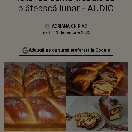
plătească lunar - AUDIO
Autor:
ADRIANA CHIRIAC
Publicat:
luni, 19 decembrie 2022
Actualizat:
marți, 19 decembrie 2023
Adaugă-ne ca sursă preferată în Google