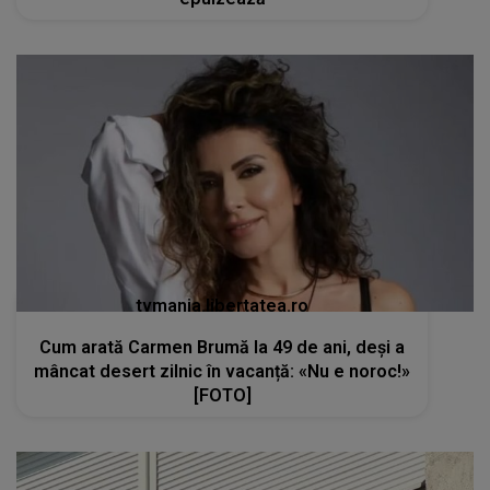
tvmania.libertatea.ro
Cum arată Carmen Brumă la 49 de ani, deși a
mâncat desert zilnic în vacanță: «Nu e noroc!»
[FOTO]