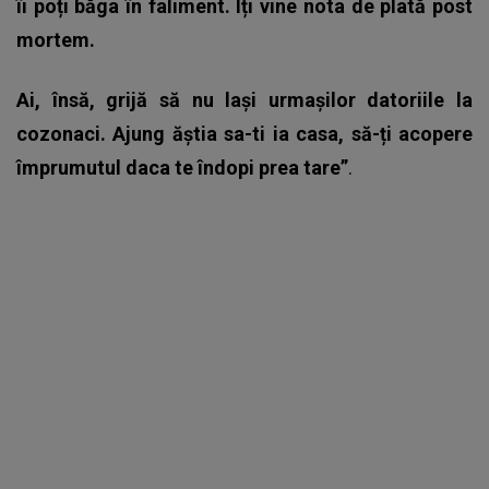
îi poți băga în faliment. Îți vine nota de plată post
mortem.
Ai, însă, grijă să nu lași urmașilor datoriile la
cozonaci. Ajung ăștia sa-ti ia casa, să-ți acopere
împrumutul daca te îndopi prea tare”
.