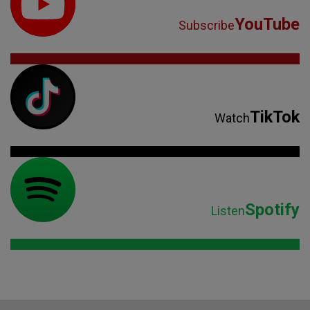
YouTube
Subscribe
TikTok
Watch
Spotify
Listen