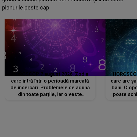
sa: "I-am spus și ei în față, eu nu te iubesc pentru
că..."
HOROSCOP 7 august 2026. Zodia
HOROSCOP 
care intră într-o perioadă marcată
care are șa
de încercări. Problemele se adună
bani. O opo
din toate părțile, iar o veste
poate schi
neașteptată îi dă planurile peste
la
cap