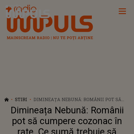
Radio Impuls
STIRI
DIMINEAȚA NEBUNĂ: ROMÂNII POT SĂ
CUMPERE COZONAC ÎN RATE. CE SUMĂ
Dimineața Nebună: Românii
TREBUIE SĂ PLĂTEASCĂ LUNAR - AUDIO
pot să cumpere cozonac în
rate. Ce sumă trebuie să