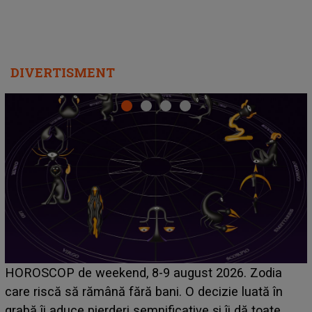
DIVERTISMENT
Emanuel a ținut ACEST DETALIU ASCUNS până
acum! În fața Alexandrei, concurentul din Casa Iubirii
face o MĂRTURISIRE NEAȘTEPTATĂ despre mama