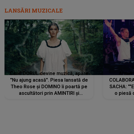
LANSĂRI MUZICALE
Când DORUL devine muzică, apare
Armin 
"Nu ajung acasă". Piesa lansată de
COLABORAR
Theo Rose și DOMINO îi poartă pe
SACHA: ""E
ascultători prin AMINTIRI și
o piesă 
REGĂSIRI, iar drumul emoțiilor
imediat pre
trece prin sufletul publicului:
cu mine șt
"Pentru toți cei care au plecat
păstrăm do
departe ca să le fie mai bine"