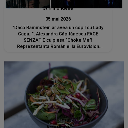
Stiri mondene
05 mai 2026
”Dacă Rammstein ar avea un copil cu Lady
Gaga...”. Alexandra Căpitănescu FACE
SENZAȚIE cu piesa ”Choke Me”!
Reprezentanta României la Eurovision
pregătește un element surpriză pentru public
în semifinala de pe 14 mai
Actualitate