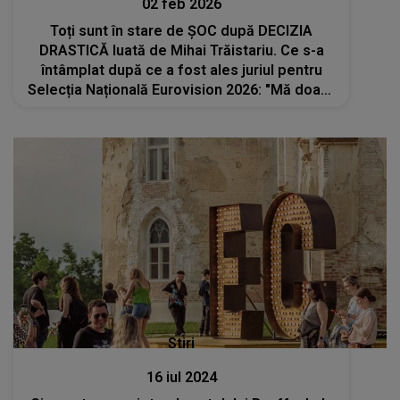
02 feb 2026
Toți sunt în stare de ȘOC după DECIZIA
DRASTICĂ luată de Mihai Trăistariu. Ce s-a
întâmplat după ce a fost ales juriul pentru
Selecția Națională Eurovision 2026: "Mă doare
sufletul, dar decizia mea este fermă și
asumată..."
Stiri
16 iul 2024