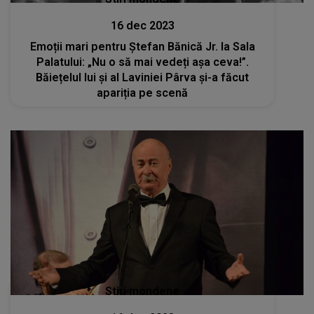
16 dec 2023
Emoții mari pentru Ștefan Bănică Jr. la Sala
Palatului: „Nu o să mai vedeți așa ceva!”.
Băiețelul lui și al Laviniei Pârva și-a făcut
apariția pe scenă
Stiri mondene