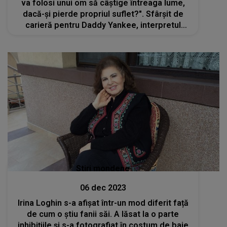
va folosi unui om să câștige întreaga lume,
dacă-și pierde propriul suflet?". Sfârșit de
carieră pentru Daddy Yankee, interpretul
piesei "Gasolina"
Stiri mondene
06 dec 2023
Irina Loghin s-a afișat într-un mod diferit față
de cum o știu fanii săi. A lăsat la o parte
inhibițiile și s-a fotografiat în costum de baie