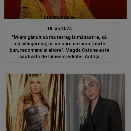
Stiri mondene
18 ian 2024
"M-am gândit să mă retrag la mănăstire, să
mă călugăresc, mi se pare un lucru foarte
bun, recomand și altora". Magda Catone este
captivată de lumea credinței. Actrița
intenționează să se călugărească