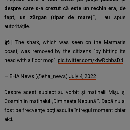
despre care s-a crezut că este un rechin era, de
fapt, un zărgan (țipar de mare)”,
au spus
autoritățile.
📹| The shark, which was seen on the Marmaris
coast, was removed by the citizens "by hitting its
head with a floor mop".
pic.twitter.com/xlwRohbsD4
— EHA News (@eha_news)
July 4, 2022
Despre acest subiect au vorbit și matinalii Mișu și
Cosmin în matinalul
„Dimineața Nebună
”. Dacă nu ai
fost pe frecvențe poți asculta întregul moment chiar
aici.