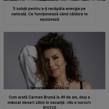
5 soluții pentru a-ți recăpăta energia pe
caniculă. Ce funcționează când căldura te
epuizează
tvmania.libertatea.ro
Cum arată Carmen Brumă la 49 de ani, deși a
mâncat desert zilnic în vacanță: «Nu e noroc!»
[FOTO]