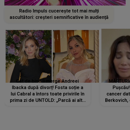
Radio Impuls cucerește tot mai mulți
ascultători: creșteri semnificative în audiență
Cât de bine îi merge Andreei
MĂRTURIA
Ibacka după divorț! Fosta soție a
Pușcău!
lui Cabral a întors toate privirile în
cancer dato
prima zi de UNTOLD: „Parcă ai altă
Berkovich, 
strălucire, emani putere,
accident ru
încredere, siguranță...”
Dacă nu 