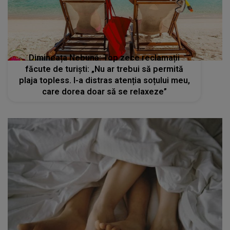
Dimineața Nebună: Top zece reclamații
făcute de turiști: „Nu ar trebui să permită
plaja topless. I-a distras atenția soțului meu,
care dorea doar să se relaxeze”