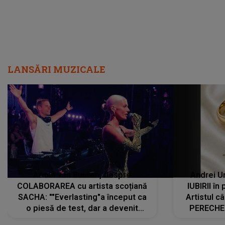
LANSĂRI MUZICALE
Armin van Buuren, despre
Andrei U
COLABORAREA cu artista scoțiană
IUBIRII în
SACHA: ""Everlasting"a început ca
Artistul 
o piesă de test, dar a devenit
PERECHE 
imediat preferata fanilor. Sacha și
care aleg