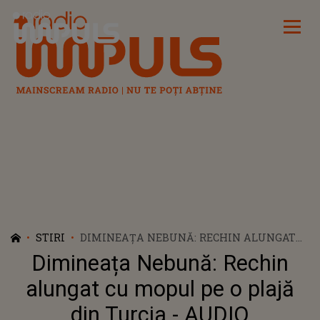
Radio Impuls
STIRI
DIMINEAȚA NEBUNĂ: RECHIN ALUNGAT
CU MOPUL PE O PLAJĂ DIN TURCIA -
Dimineața Nebună: Rechin
AUDIO
alungat cu mopul pe o plajă
din Turcia - AUDIO