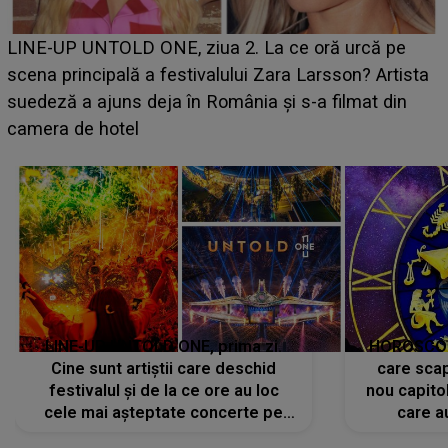
Ce a dezvăluit noua concurentă din "Casa Iubirii" l-a
luat prin surprindere pe Emanuel. CINE ESTE
BĂIATUL VIZAT de Alexandra?! Aflându-se în fața
faptului împlinit, A RECUNOSCUT IMEDIAT: "Am
avut..."
LINE-UP UNTOLD ONE, prima zi.
HOROSCOP 
Cine sunt artiștii care deschid
care scap
festivalul și de la ce ore au loc
nou capitol
cele mai așteptate concerte pe
care a
scena principală?
perioadă 