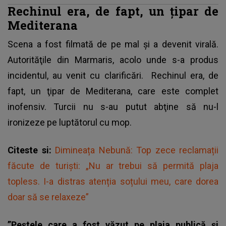
Rechinul era, de fapt, un ţipar de
Mediterana
Scena a fost filmată de pe mal şi a devenit virală.
Autorităţile din Marmaris, acolo unde s-a produs
incidentul, au venit cu clarificări.
Rechinul
era, de
fapt, un ţipar de Mediterana, care este complet
inofensiv. Turcii nu s-au putut abţine să nu-l
ironizeze pe luptătorul cu mop.
Citeste si:
Dimineața Nebună: Top zece reclamații
făcute de turiști: „Nu ar trebui să permită plaja
topless. I-a distras atenția soțului meu, care dorea
doar să se relaxeze”
”Peștele care a fost văzut pe plaja publică și