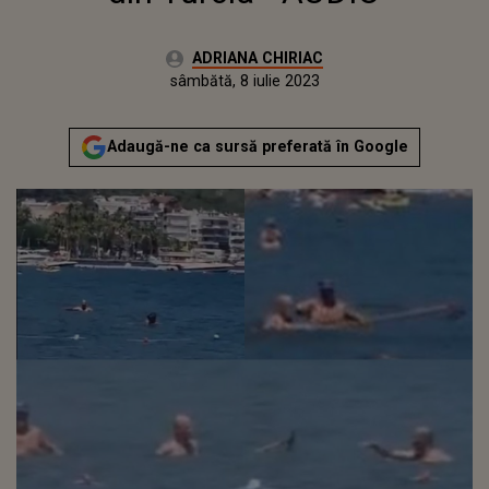
Autor:
ADRIANA CHIRIAC
Publicat:
vineri, 8 iulie 2022
Actualizat:
sâmbătă, 8 iulie 2023
Adaugă-ne ca sursă preferată în Google