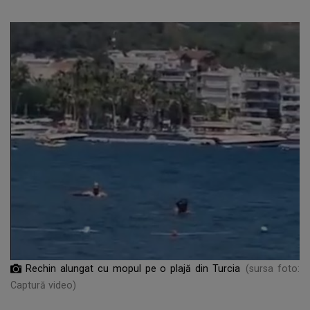
Rechin alungat cu mopul pe o plajă din Turcia
(sursa foto:
Captură video)