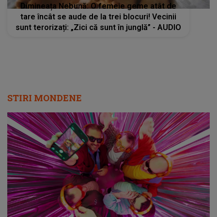
Dimineața Nebună: O femeie geme atât de
tare încât se aude de la trei blocuri! Vecinii
sunt terorizați: „Zici că sunt în junglă” - AUDIO
STIRI MONDENE