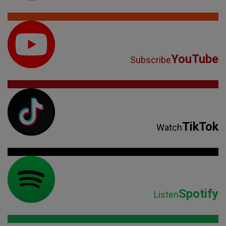
YouTube
Subscribe
TikTok
Watch
Spotify
Listen