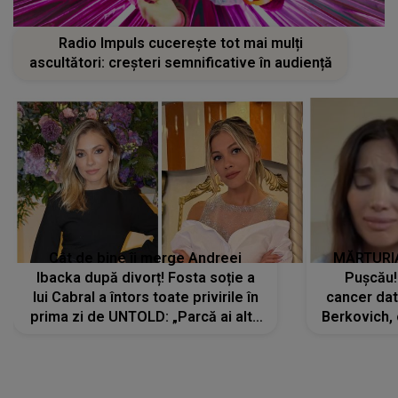
Radio Impuls cucerește tot mai mulți
ascultători: creșteri semnificative în audiență
Cât de bine îi merge Andreei
MĂRTURIA
Ibacka după divorț! Fosta soție a
Pușcău!
lui Cabral a întors toate privirile în
cancer dato
prima zi de UNTOLD: „Parcă ai altă
Berkovich, 
strălucire, emani putere,
accident ru
încredere, siguranță...”
Dacă nu 