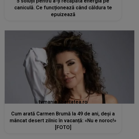
5 soluții pentru a-ți recăpăta energia pe
caniculă. Ce funcționează când căldura te
epuizează
tvmania.libertatea.ro
Cum arată Carmen Brumă la 49 de ani, deși a
mâncat desert zilnic în vacanță: «Nu e noroc!»
[FOTO]