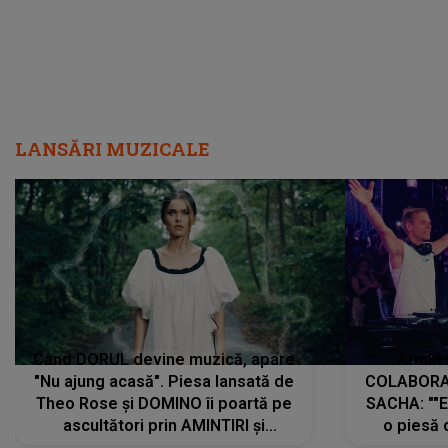
LANSĂRI MUZICALE
Când DORUL devine muzică, apare
Armin 
"Nu ajung acasă". Piesa lansată de
COLABORAR
Theo Rose și DOMINO îi poartă pe
SACHA: ""E
ascultători prin AMINTIRI și
o piesă 
REGĂSIRI, iar drumul emoțiilor
imediat pre