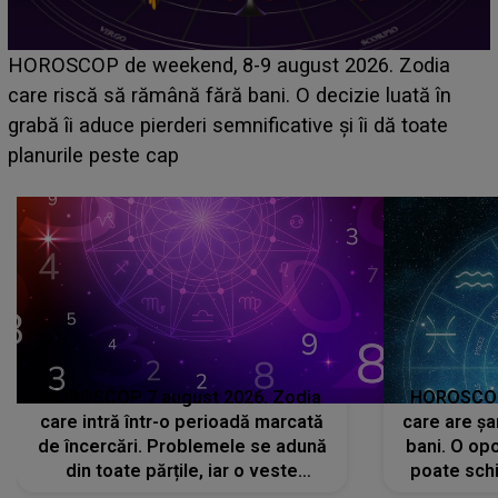
Emanuel a ținut ACEST DETALIU ASCUNS până
acum! În fața Alexandrei, concurentul din Casa Iubirii
face o MĂRTURISIRE NEAȘTEPTATĂ despre mama
sa: "I-am spus și ei în față, eu nu te iubesc pentru
că..."
HOROSCOP 7 august 2026. Zodia
HOROSCOP 
care intră într-o perioadă marcată
care are șa
de încercări. Problemele se adună
bani. O opo
din toate părțile, iar o veste
poate schi
neașteptată îi dă planurile peste
la