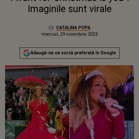
Imaginile sunt virale
Autor:
CATALINA POPA
Publicat:
marți, 29 noiembrie 2022
Actualizat:
miercuri, 29 noiembrie 2023
Adaugă-ne ca sursă preferată în Google