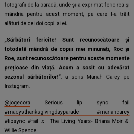
fotografii de la paradă, unde și-a exprimat fericirea și
mândria pentru acest moment, pe care l-a trăit
alături de cei doi copii ai ei.
„Sărbători fericite! Sunt recunoscătoare și
totodată mândră de copiii mei minunați, Roc şi
Roe, sunt recunoscătoare pentru aceste momente
prețioase din viață. Acum a sosit cu adevărat
sezonul sărbătorilor!”
, a scris Mariah Carey pe
Instagram.
@jogecora
Serious lip sync fail
#macysthanksgivingdayparade
#mariahcarey
#lipsync
#fail
♬ The Living Years- Briana Moir &
Willie Spence