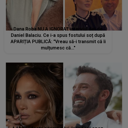
Dana Roba NU A IGNORAT interviul dat de
Daniel Balaciu. Ce i-a spus fostului soț după
APARIȚIA PUBLICĂ: "Vreau să-i transmit că îi
mulțumesc că..."