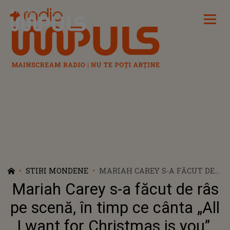
Radio Impuls
STIRI MONDENE
MARIAH CAREY S-A FĂCUT DE
RÂS PE SCENĂ, ÎN TIMP CE
Mariah Carey s-a făcut de râs
CÂNTA „ALL I WANT FOR
CHRISTMAS IS YOU”.
pe scenă, în timp ce cânta „All
IMAGINILE SUNT VIRALE
I want for Christmas is you”.