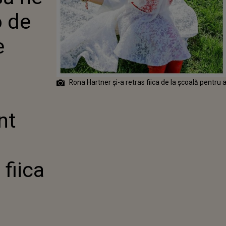
TRĂRILE
o de
" MIRELA
, DESPRE
L
e
NANT PENTRU
ONA HARTNER
RAS FIICA DE
LĂ
Rona Hartner și-a retras fiica de la școală pentru
nt
 fiica