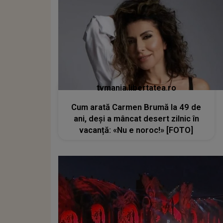
tvmania.libertatea.ro
Cum arată Carmen Brumă la 49 de
ani, deși a mâncat desert zilnic în
vacanță: «Nu e noroc!» [FOTO]