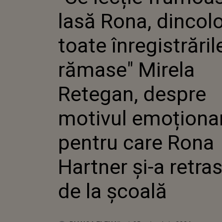
ÎNREGIS
lasă Rona, dincol
RĂMASE
RETEGAN
MOTIVU
toate înregistrăril
EMOȚIO
CARE R
rămase" Mirela
ȘI-A RET
LA ȘCOA
Retegan, despre
motivul emoționa
pentru care Rona
Hartner și-a retras
de la școală