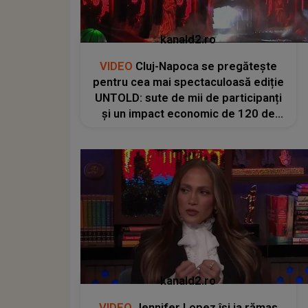
kanald2.ro
VIDEO
Cluj-Napoca se pregătește
pentru cea mai spectaculoasă ediție
UNTOLD: sute de mii de participanți
și un impact economic de 120 de
milioane de euro
kanald2.ro
VIDEO
Jennifer Lopez își ia rămas