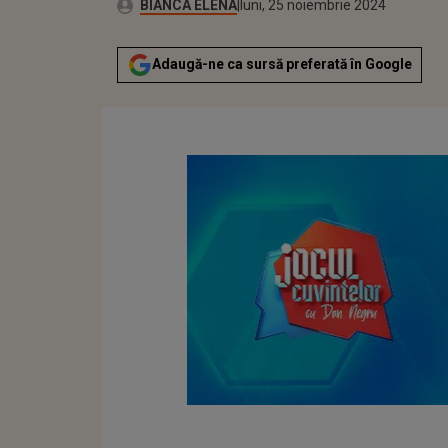
Publicat:
Autor:
sâmbătă, 25 noiembrie 2023
Actualizat:
BIANCA ELENA
luni, 25 noiembrie 2024
Adaugă-ne ca sursă preferată în Google