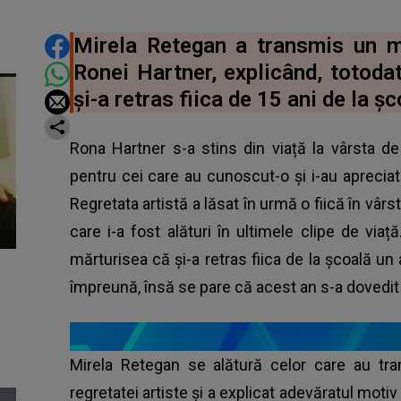
DISTRIBUIE ARTICOLUL
Mirela Retegan a transmis un m
Ronei Hartner, explicând, totodat
și-a retras fiica de 15 ani de la șc
Rona Hartner s-a stins din viață la vârsta d
pentru cei care au cunoscut-o și i-au aprecia
Regretata artistă a lăsat în urmă o fiică în vârs
care i-a fost alături în ultimele clipe de viață
mărturisea că și-a retras fiica de la școală u
împreună, însă se pare că acest an s-a dovedit a
Mirela Retegan se alătură celor care au tr
regretatei artiste și a explicat adevăratul moti