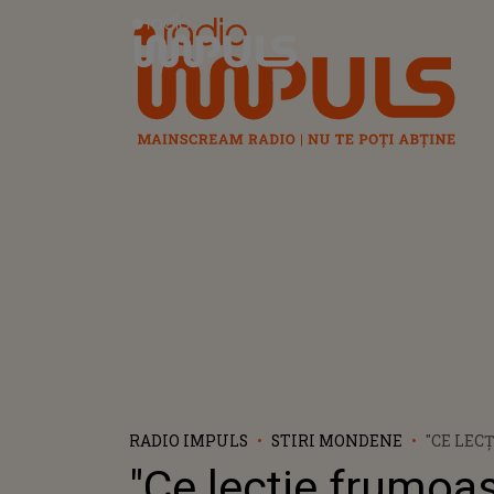
Radio Impuls
RADIO IMPULS
STIRI MONDENE
"CE LEC
NE LASĂ
"Ce lecție frumoa
DINCOLO