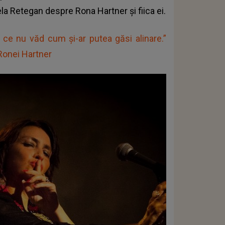
rela Retegan despre Rona Hartner și fiica ei.
 ce nu văd cum și-ar putea găsi alinare.”
Ronei Hartner