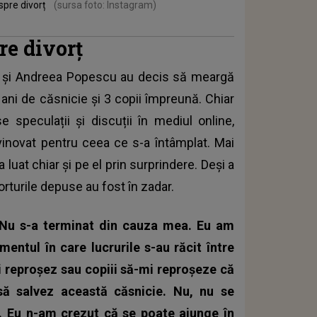
spre divorț
(sursa foto: Instagram)
re divorț
El și Andreea Popescu au decis să meargă
 ani de căsnicie și 3 copii împreună. Chiar
speculații și discuții în mediul online,
inovat pentru ceea ce s-a întâmplat. Mai
luat chiar și pe el prin surprindere. Deși a
forturile depuse au fost în zadar.
. Nu s-a terminat din cauza mea. Eu am
mentul în care lucrurile s-au răcit între
i reproșez sau copiii să-mi reproșeze că
să salvez această căsnicie. Nu, nu se
). Eu n-am crezut că se poate ajunge în