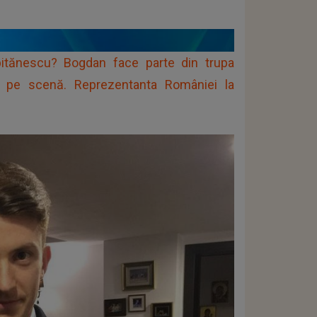
pitănescu? Bogdan face parte din trupa
ant pe scenă. Reprezentanta României la