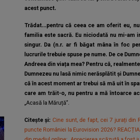
acest punct.
Trădat...pentru că ceea ce am oferit eu, n
familia este sacră. Eu niciodată nu mi-am i
singur. Da (n.r. ar fi băgat mâna în foc pen
lucrurile trebuie spuse pe nume. De ce Dumn
Andreea din viața mea? Pentru că, realmente,
Dumnezeu nu lasă nimic nerăsplătit și Dumnez
că în acest moment ar trebui să mă uit în spa
care am trăit-o, nu pentru a mă întoarce a
„Acasă la Măruță”.
Citește și:
Cine sunt, de fapt, cei 7 jurați di
puncte României la Eurovision 2026? REACȚIA un
din mediul online: „Aprecierea scăzută a fost ju