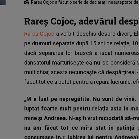
Rareș Cojoc a făcut o serie de declarații neașteptate de
Rareș Cojoc, adevărul desp
Rareș Cojoc
a vorbit deschis despre divorț. 
pe drumuri separate după 15 ani de relație, 10
dacă separarea lor bruscă a iscat numeroase 
dansatorul mărturisește că nu se consideră v
mult chiar, acesta recunoaște că despărțirea l-a 
făcut tot ce a putut pentru a repara lucrurile, e
„M-a luat pe nepregătite. Nu sunt de vină
luptat foarte mult pentru relația asta în mo
mine și Andreea. N-aș fi vrut niciodată să-m
nu am făcut tot ce mi-a stat în putință 
consumase (n.r. iubirea lui pentru Andreea