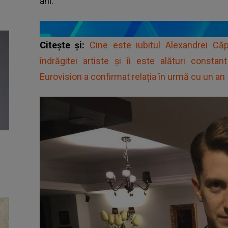
ani.
Citește și:
Cine este iubitul Alexandrei Că
îndrăgitei artiste și îi este alături const
Eurovision a confirmat relația în urmă cu un an