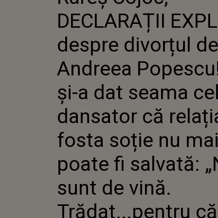
DIVORȚ
DECLARAȚII EXP
POPESCU
DAT SE
DANSATO
despre divorțul d
CU FOST
MAI POA
Andreea Popescu
„NU SUN
TRĂDAT.
CEEA CE
și-a dat seama ce
NU...”
dansator că relați
fosta soție nu ma
poate fi salvată: 
sunt de vină.
Trădat...pentru c