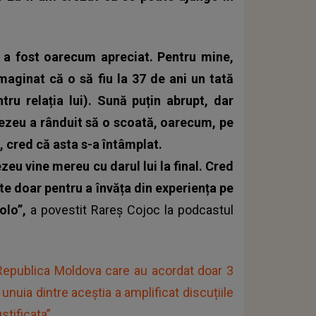
u a fost oarecum apreciat. Pentru mine,
maginat că o să fiu la 37 de ani un tată
tru relația lui). Sună puțin abrupt, dar
ezeu a rânduit să o scoată, oarecum, pe
 cred că asta s-a întâmplat.
eu vine mereu cu darul lui la final. Cred
te doar pentru a învăța din experiența pe
colo”,
a povestit Rareș Cojoc la podcastul
n Republica Moldova care au acordat doar 3
uia dintre aceștia a amplificat discuțiile
stificata”