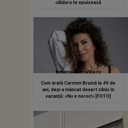
căldura te epuizează
tvmania.libertatea.ro
Cum arată Carmen Brumă la 49 de
ani, deși a mâncat desert zilnic în
vacanță: «Nu e noroc!» [FOTO]