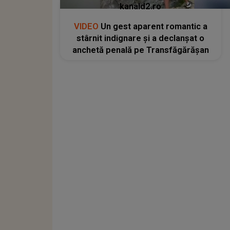
kanald2.ro
VIDEO
Un gest aparent romantic a
stârnit indignare și a declanșat o
anchetă penală pe Transfăgărășan