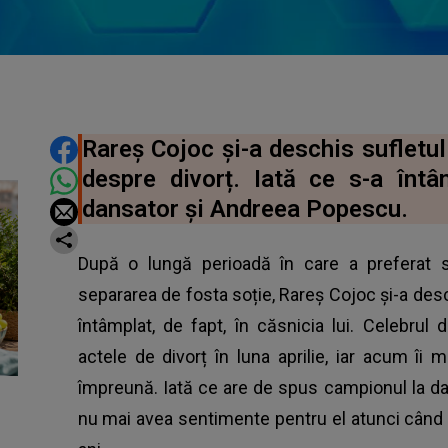
DISTRIBUIE ARTICOLUL
Rareș Cojoc și-a deschis sufletul
despre divorț. Iată ce s-a întâm
dansator și Andreea Popescu.
După o lungă perioadă în care a preferat s
separarea de fosta soție, Rareș Cojoc și-a desc
întâmplat, de fapt, în căsnicia lui. Celebr
actele de divorț în luna aprilie, iar acum îi 
împreună. Iată ce are de spus campionul la d
nu mai avea sentimente pentru el atunci când 