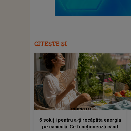
CITEȘTE ȘI
femeia.ro
5 soluții pentru a-ți recăpăta energia
pe caniculă. Ce funcționează când