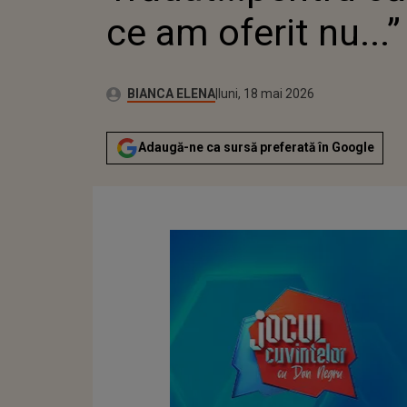
ce am oferit nu...”
Publicat:
Autor:
luni, 18 mai 2026
Actualizat:
BIANCA ELENA
luni, 18 mai 2026
Adaugă-ne ca sursă preferată în Google