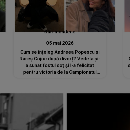
Stiri mondene
05 mai 2026
Cum se înțeleg Andreea Popescu și
Rareș Cojoc după divorț? Vedeta și-
a sunat fostul soț și l-a felicitat
pentru victoria de la Campionatul
European: „Noi vorbim aproape
zilnic”