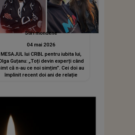
Stiri mondene
04 mai 2026
MESAJUL lui CRBL pentru iubita lui,
Olga Guțanu: „Toți devin experți când
simt că n-au ce noi simțim”. Cei doi au
împlinit recent doi ani de relație