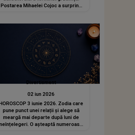
Postarea Mihaelei Cojoc a surprins
pe toată lumea
Divertisment
02 iun 2026
HOROSCOP 3 iunie 2026. Zodia care
pune punct unei relații și alege să
meargă mai departe după luni de
neînțelegeri. O așteaptă numeroase
schimbări în plan personal