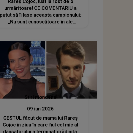
Rareș Cojoc, luat la rost de o
urmăritoare! CE COMENTARIU a
putut să îi lase aceasta campionului:
„Nu sunt cunoscătoare în ale
dansului, dar asta-i maimuțăreală”
Stiri mondene
09 iun 2026
GESTUL făcut de mama lui Rareș
Cojoc în ziua în care fiul cel mic al
dansatorului a terminat grădinița.