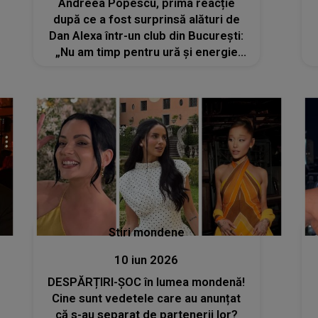
Andreea Popescu, prima reacție
după ce a fost surprinsă alături de
Dan Alexa într-un club din București:
„Nu am timp pentru ură și energie
negativă”
Stiri mondene
10 iun 2026
DESPĂRȚIRI-ȘOC în lumea mondenă!
Cine sunt vedetele care au anunțat
că s-au separat de partenerii lor?