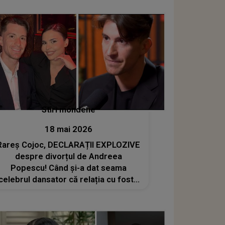
Stiri mondene
18 mai 2026
Rareș Cojoc, DECLARAȚII EXPLOZIVE
despre divorțul de Andreea
Popescu! Când și-a dat seama
celebrul dansator că relația cu fosta
soție nu mai poate fi salvată: „Nu sunt
de vină. Trădat...pentru că ceea ce
am oferit nu...”