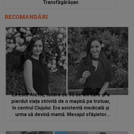
Transfăgărășan
RECOMANDĂRI
Ea este Aletta, tânăra de 30 de ani care și-a
pierdut viața strivită de o mașină pe trotuar,
în centrul Clujului. Era asistentă medicală și
urma să devină mamă. Mesajul sfâșietor
transmis de colegii ei: „Nu te vom uita
niciodată...”