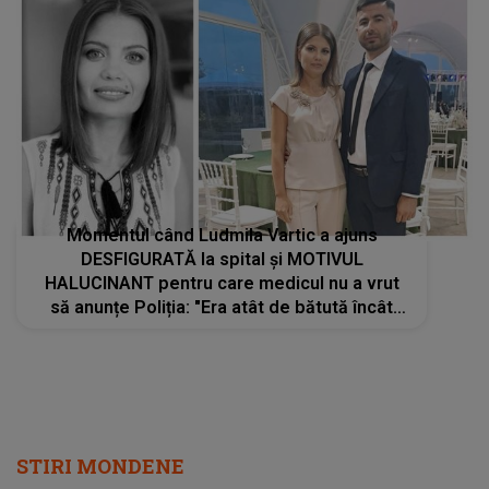
Momentul când Ludmila Vartic a ajuns
DESFIGURATĂ la spital și MOTIVUL
HALUCINANT pentru care medicul nu a vrut
să anunțe Poliția: "Era atât de bătută încât
nu..."
STIRI MONDENE