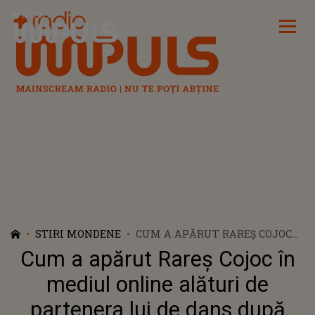
Radio Impuls
STIRI MONDENE
CUM A APĂRUT RAREȘ COJOC
ÎN MEDIUL ONLINE ALĂTURI
Cum a apărut Rareș Cojoc în
DE PARTENERA LUI DE DANS
DUPĂ SCANDALUL
mediul online alături de
DIVORȚULUI? INTERNAUȚILOR
partenera lui de dans după
NU LE-A VENIT SĂ CREADĂ