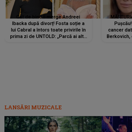
Cât de bine îi merge Andreei
MĂRTURIA
Ibacka după divorț! Fosta soție a
Pușcău!
lui Cabral a întors toate privirile în
cancer dato
prima zi de UNTOLD: „Parcă ai altă
Berkovich, 
strălucire, emani putere,
accident ru
încredere, siguranță...”
Dacă nu 
LANSĂRI MUZICALE