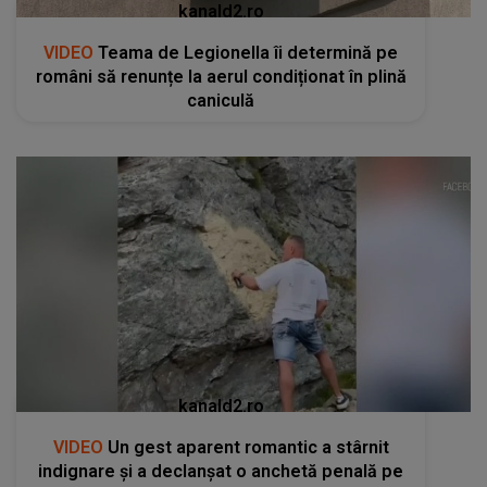
kanald2.ro
VIDEO
Teama de Legionella îi determină pe
români să renunțe la aerul condiționat în plină
caniculă
kanald2.ro
VIDEO
Un gest aparent romantic a stârnit
indignare și a declanșat o anchetă penală pe