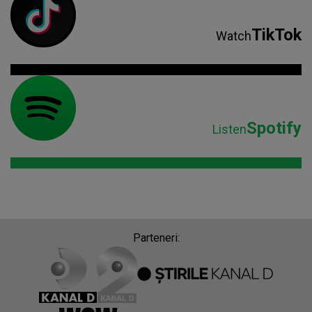
TikTok
Watch
Spotify
Listen
Parteneri: