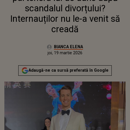
scandalul divorțului?
Internauților nu le-a venit să
creadă
Autor:
BIANCA ELENA
Publicat:
miercuri, 18 martie 2026
Actualizat:
joi, 19 martie 2026
Adaugă-ne ca sursă preferată în Google