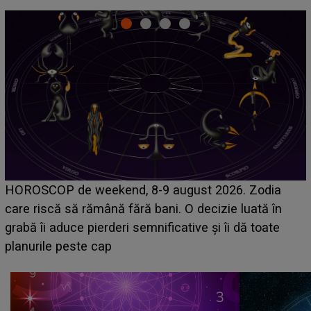
Emanuel a ținut ACEST DETALIU ASCUNS până
acum! În fața Alexandrei, concurentul din Casa Iubirii
face o MĂRTURISIRE NEAȘTEPTATĂ despre mama
sa: "I-am spus și ei în față, eu nu te iubesc pentru
că..."