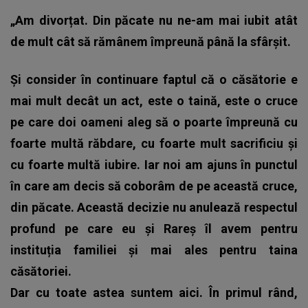
„Am divorțat. Din păcate nu ne-am mai iubit atât
de mult cât să rămânem împreună până la sfârșit.
Și consider în continuare faptul că o căsătorie e
mai mult decât un act, este o taină, este o cruce
pe care doi oameni aleg să o poarte împreună cu
foarte multă răbdare, cu foarte mult sacrificiu și
cu foarte multă iubire. Iar noi am ajuns în punctul
în care am decis să coborâm de pe această cruce,
din păcate. Această decizie nu anulează respectul
profund pe care eu și Rareș îl avem pentru
instituția familiei și mai ales pentru taina
căsătoriei.
Dar cu toate astea suntem aici. În primul rând,