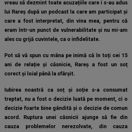
vreau să dezmint toate acuzațiile care i s-au adus
lui Rareș după un podcast la care am participat și
care a fost interpretat, din vina mea, pentru că
eram într-un punct de vulnerabilitate și nu mi-am
ales cu grijă cuvintele, ca o infidelitate.
Pot să vă spun cu mâna pe inimă că în toți cei 15
ani de relație și căsnicie, Rareș a fost un soț
corect și loial până la sfârșit.
Iubirea noastră ca soț și soție s-a consumat
treptat, nu a fost o decizie luată pe moment, ci o
decizie foarte bine gândită și o decizie de comun
acord. Ruptura unei căsnicii ajunge să fie din
cauza problemelor nerezolvate, din cauza