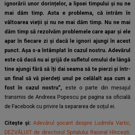
ignorării unor dorințelor, a lipsei timpului și nu ne
mai dăm timp. Asta e problema, că intrăm în
vâltoarea vieții și nu ne mai dăm timp. Nu ne mai
dăm timp să rezolvăm problemele care apar și ele
apar în fiecare zi și dacă le ignori ajungi în acest
punct. Așa s-a întâmplat în cazul nostru. Adevărul
este că dacă nu ai grijă de sufletul omului de lângă
tine ajungi fără să îți dai seama să te pierzi și într-
un final să vă pierdeți unul pe celălalt așa cum a
fost în cazul nostru”,
este o parte din mesajul
transmis de Andreea Popescu pe pagina sa oficială
de Facebook cu privire la separarea de soțul ei.
Citește și:
Adevărul șocant despre Ludmila Vartic,
DEZVĂLUIT de directorul Spitalului Raional Hîncești.