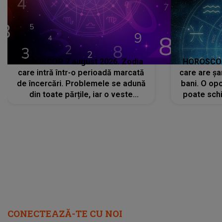
HOROSCOP 7 august 2026. Zodia
HOROSCOP 
care intră într-o perioadă marcată
care are șa
de încercări. Problemele se adună
bani. O opo
din toate părțile, iar o veste
poate schi
neașteptată îi dă planurile peste
la
cap
CONECTEAZĂ-TE CU NOI