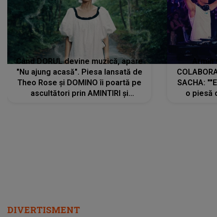
Când DORUL devine muzică, apare
Armin 
"Nu ajung acasă". Piesa lansată de
COLABORAR
Theo Rose și DOMINO îi poartă pe
SACHA: ""E
ascultători prin AMINTIRI și
o piesă 
REGĂSIRI, iar drumul emoțiilor
imediat pre
trece prin sufletul publicului:
cu mine șt
"Pentru toți cei care au plecat
păstrăm do
departe ca să le fie mai bine"
DIVERTISMENT