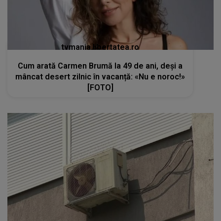
tvmania.libertatea.ro
Cum arată Carmen Brumă la 49 de ani, deși a
mâncat desert zilnic în vacanță: «Nu e noroc!»
[FOTO]