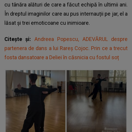
cu tânăra alături de care a făcut echipă în ultimii ani.
În dreptul imaginilor care au pus internauții pe jar, el a
lăsat și trei emoticoane cu inimioare.
Citește și:
Andreea Popescu, ADEVĂRUL despre
partenera de dans a lui Rareș Cojoc. Prin ce a trecut
fosta dansatoare a Deliei în căsnicia cu fostul soț