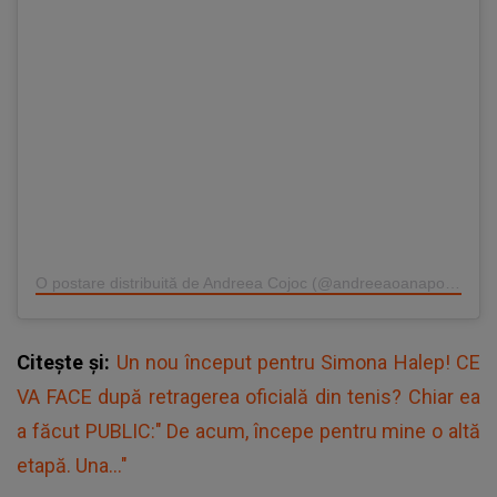
O postare distribuită de Andreea Cojoc (@andreeaoanapopescu)
Citește și:
Un nou început pentru Simona Halep! CE
VA FACE după retragerea oficială din tenis? Chiar ea
a făcut PUBLIC:" De acum, începe pentru mine o altă
etapă. Una..."