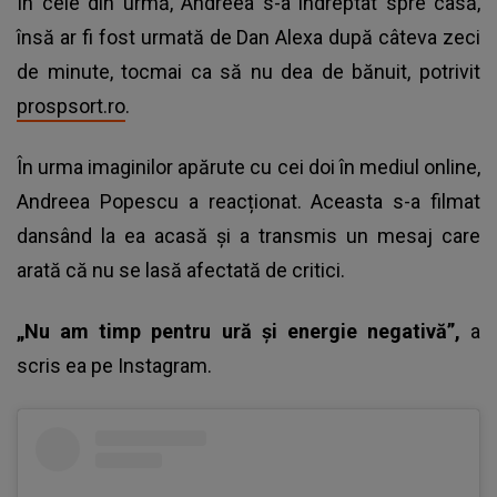
În cele din urmă, Andreea s-a îndreptat spre casă,
însă ar fi fost urmată de Dan Alexa după câteva zeci
de minute, tocmai ca să nu dea de bănuit, potrivit
prospsort.ro
.
În urma imaginilor apărute cu cei doi în mediul online,
Andreea Popescu a reacționat. Aceasta s-a filmat
dansând la ea acasă și a transmis un mesaj care
arată că nu se lasă afectată de critici.
„Nu am timp pentru ură și energie negativă”,
a
scris ea pe Instagram.