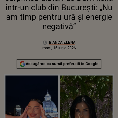
NEGATIVĂ”
într-un club din București: „Nu
am timp pentru ură și energie
negativă”
Autor:
BIANCA ELENA
Publicat:
marți, 16 iunie 2026
Actualizat:
marți, 16 iunie 2026
Adaugă-ne ca sursă preferată în Google