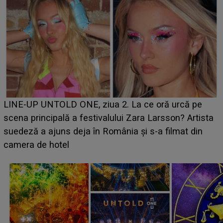
Ce a dezvăluit noua concurentă din "Casa Iubirii" l-a
luat prin surprindere pe Emanuel. CINE ESTE
BĂIATUL VIZAT de Alexandra?! Aflându-se în fața
faptului împlinit, A RECUNOSCUT IMEDIAT: "Am
avut..."