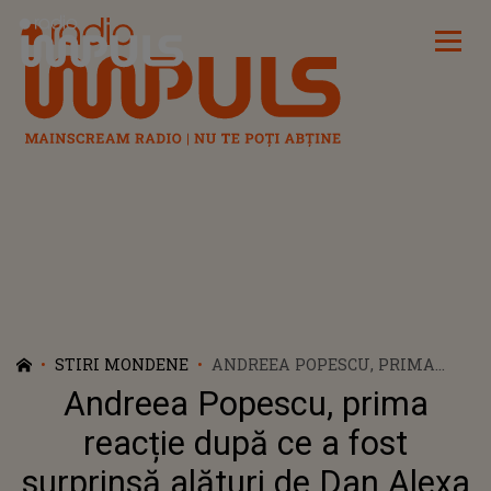
Radio Impuls
STIRI MONDENE
ANDREEA POPESCU, PRIMA
REACȚIE DUPĂ CE A FOST
Andreea Popescu, prima
SURPRINSĂ ALĂTURI DE DAN
ALEXA ÎNTR-UN CLUB DIN
reacție după ce a fost
BUCUREȘTI: „NU AM TIMP
surprinsă alături de Dan Alexa
PENTRU URĂ ȘI ENERGIE