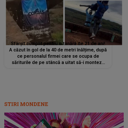
Sfârșit cumplit pentru o tânără de 21 de ani!
A căzut în gol de la 40 de metri înălțime, după
ce personalul firmei care se ocupa de
săriturile de pe stâncă a uitat să-i monteze
cablul de siguranță
STIRI MONDENE