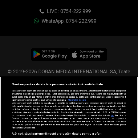
LIVE : 0754-222.999
WhatsApp: 0754-222.999
© 2019-2026 DOGAN MEDIA INTERNATIONAL SA, Toate
drepturile rezervate.
Nouă ne pasă ca datele tale personale să rămână confidențiale
Noi și partenerii noștri
589
stocăm și/sau accesăm informații pe dispozitivul dvs., precum identificatorii cookie unici pentru
prelucrarea datelor cu caracter personal. Puteți accepta sau gestiona preferințele dvs. făcând clic mai jos, respectiv vă
puteți opune utilizării unui interes legitim în orice moment pe pagina cu politica de confidențialitate. Aceste alegeri vor fi
raportate partenerilor noștri și nu vă vor afecta navigarea.
Mai multe detalii
Noi si partenerii nostri (retelele de socializare si agentiile de publicitate partenere, precum si furnizorii nostri de servicii de
date analitice) prelucram date pentru a permite website-ului sa functioneze, pentru a personaliza continutul si anunturile
publicitare afisate in functie de interesele si/sau profilul dvs., pentru a va oferi functionalitati aferente retelelor de
socializare si pentru a analiza traficul pe website. Beneficiati de drepturile prevazute de art. 15-22 din GDPR in legatura
cu prelucrarea datelor cu caracter personal. Aceste drepturi pot fi exercitate prin modalitatea indicata
aici
. Prin click pe
“ACCEPT TOATE”, acceptati folosirea tuturor Tehnologiilor de tip Cookie, care implica inclusiv acceptul dvs. cu privire la
stocarea/accesarea informatiilor de catre Vendor-ii cu care colaboram. Prin click pe “VREAU SA MODIFIC SETARILE
INDIVIDUAL” puteti schimba preferintele in mod individual, mai putin cele legate de cookie strict necesare pentru
functionarea website-ului.
Atât noi, cât și partenerii noștri prelucrăm datele pentru a oferi: