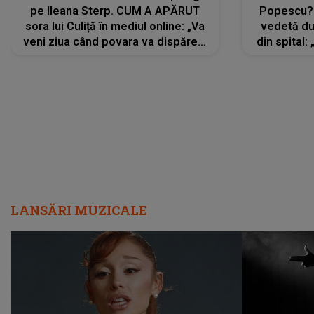
pe Ileana Sterp. CUM A APĂRUT
Popescu?
sora lui Culiță în mediul online: „Va
vedetă du
veni ziua când povara va dispărea,
din spital:
iar lacrimile...”
LANSĂRI MUZICALE