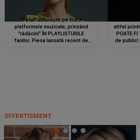
"Petal" înflorește pe toate
De această 
platformele muzicale, prinzând
altfel prin
"rădăcini" ÎN PLAYLISTURILE
POATE FI
fanilor. Piesa lansată recent de
de public!
Ariana Grande îi face pe
a lansat V
ascultători SĂ O ASCULTE PE
REPEAT
DIVERTISMENT