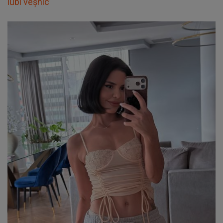
iubi veșnic”