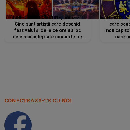
LINE-UP UNTOLD ONE, prima zi.
HOROSCOP 
Cine sunt artiștii care deschid
care scap
festivalul și de la ce ore au loc
nou capitol
cele mai așteptate concerte pe
care a
scena principală?
perioadă 
CONECTEAZĂ-TE CU NOI