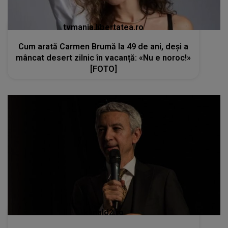
tvmania.libertatea.ro
Cum arată Carmen Brumă la 49 de ani, deși a
mâncat desert zilnic în vacanță: «Nu e noroc!»
[FOTO]
kanald2.ro