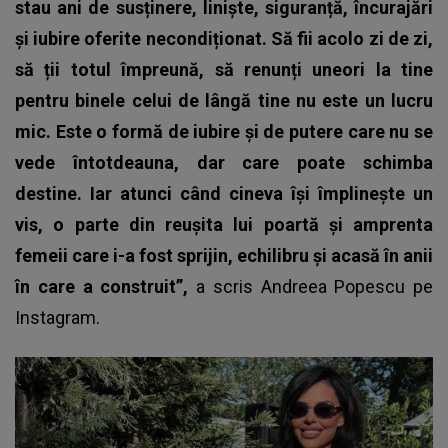
stau ani de susținere, liniște, siguranță, încurajări
și iubire oferite necondiționat. Să fii acolo zi de zi,
să ții totul împreună, să renunți uneori la tine
pentru binele celui de lângă tine nu este un lucru
mic. Este o formă de iubire și de putere care nu se
vede întotdeauna, dar care poate schimba
destine. Iar atunci când cineva își împlinește un
vis, o parte din reușita lui poartă și amprenta
femeii care i-a fost sprijin, echilibru și acasă în anii
în care a construit”,
a scris Andreea Popescu pe
Instagram.