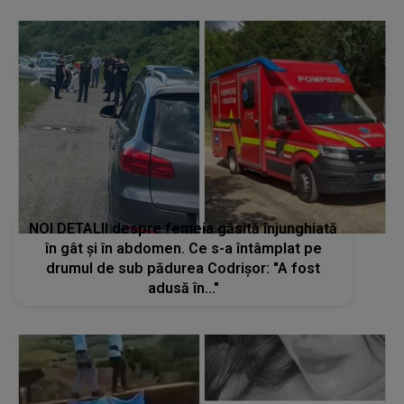
NOI DETALII despre femeia găsită înjunghiată
în gât și în abdomen. Ce s-a întâmplat pe
drumul de sub pădurea Codrișor: "A fost
adusă în..."