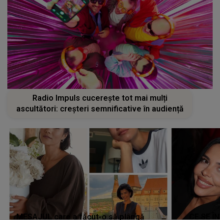
Radio Impuls cucerește tot mai mulți
ascultători: creșteri semnificative în audiență
MESAJUL care a făcut-o să plângă
CE SE Î