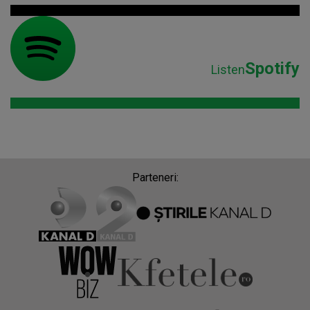
Spotify
Listen
Parteneri: