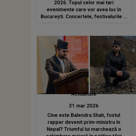
2026. Topul celor mai tari
evenimente care vor avea loc în
București. Concertele, festivalurile și
spectacolele pe care nu trebuie să le
ratezi
Actualitate
31 mar 2026
Cine este Balendra Shah, fostul
rapper devenit prim-ministru în
Nepal? Triumful lui marchează o