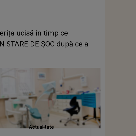
rița ucisă în timp ce
, ÎN STARE DE ȘOC după ce a
Actualitate