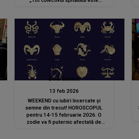
„Tot colectivul spitalului este
consternat și profund îndurerat”. Ce
s-a întâmplat în ultimele ei zile de
viață?
Divertisment
13 feb 2026
WEEKEND cu iubiri încercate și
semne din trecut! HOROSCOPUL
pentru 14-15 februarie 2026. O
zodie va fi puternic afectată de
întâmplările din aceste zile. Destinul
îi va da o lovitură neașteptată și