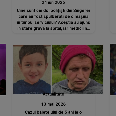
24 iun 2026
Cine sunt cei doi polițiști din Sîngerei
care au fost spulberați de o mașină
în timpul serviciului? Aceștia au ajuns
în stare gravă la spital, iar medicii nu
au mai reușit să le salveze viața
Actualitate
13 mai 2026
Cazul băiețelului de 5 ani ia o