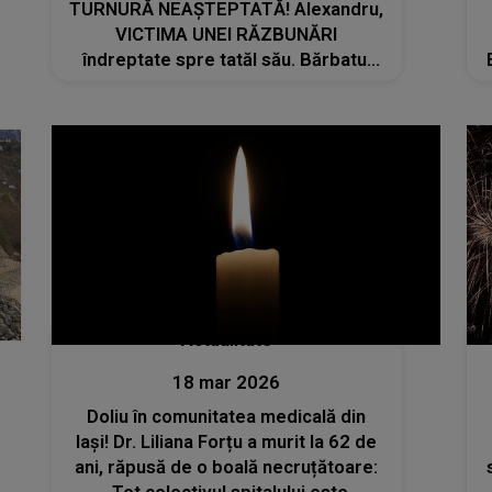
TURNURĂ NEAȘTEPTATĂ! Alexandru,
VICTIMA UNEI RĂZBUNĂRI
îndreptate spre tatăl său. Bărbatul
recunoaște CINE ESTE persoana
vizată
Actualitate
18 mar 2026
Doliu în comunitatea medicală din
Iași! Dr. Liliana Forțu a murit la 62 de
ani, răpusă de o boală necruțătoare: