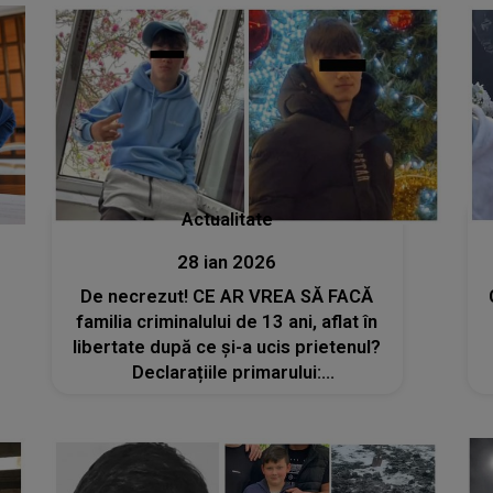
nimic nu va putea să o pregătească
pentru ce urmează
Actualitate
28 ian 2026
De necrezut! CE AR VREA SĂ FACĂ
familia criminalului de 13 ani, aflat în
libertate după ce și-a ucis prietenul?
Declarațiile primarului:
„Intenționează să ducă băiatul...”