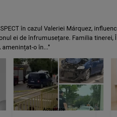
PECT în cazul Valeriei Márquez, influence
onul ei de înfrumusețare. Familia tinerei
 amenințat-o în..."
Actualitate