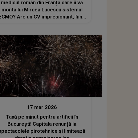
medicul român din Franța care îi va
monta lui Mircea Lucescu sistemul
ECMO? Are un CV impresionant, fiind
ales de familia fostului selecționer
Actualitate
17 mar 2026
Taxă pe minut pentru artificii în
București! Capitala renunță la
spectacolele pirotehnice și limitează