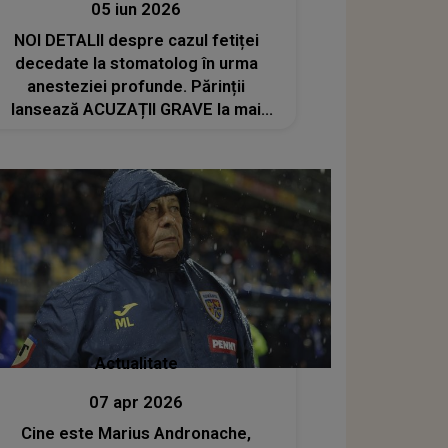
05 iun 2026
NOI DETALII despre cazul fetiței
decedate la stomatolog în urma
anesteziei profunde. Părinții
lansează ACUZAȚII GRAVE la mai
bine de 6 luni de la tragedie
Actualitate
07 apr 2026
Cine este Marius Andronache,