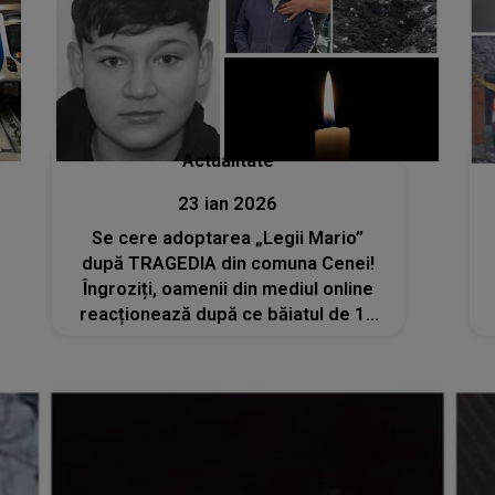
Actualitate
23 ian 2026
Se cere adoptarea „Legii Mario”
după TRAGEDIA din comuna Cenei!
Îngroziți, oamenii din mediul online
reacționează după ce băiatul de 13
ani a fost lăsat în libertate