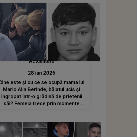
Actualitate
28 ian 2026
Cine este și cu ce se ocupă mama lui
Mario Alin Berinde, băiatul ucis și
îngropat într-o grădină de prietenii
săi? Femeia trece prin momente
grele după ce și-a înmormântat
băiatul de numai 15 ani