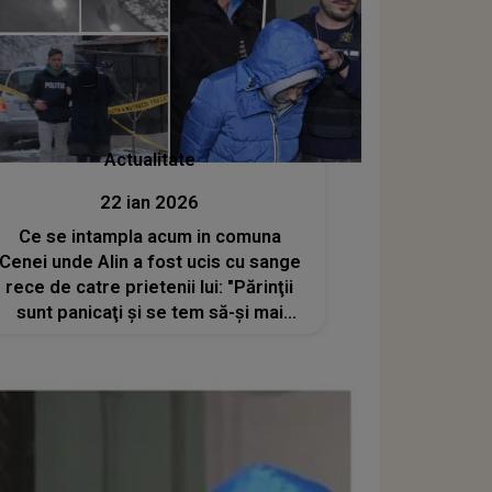
Actualitate
22 ian 2026
Ce se intampla acum in comuna
Cenei unde Alin a fost ucis cu sange
rece de catre prietenii lui: "Părinţii
sunt panicaţi şi se tem să-şi mai
trimită copiii la şcoală, dat fiind că cel
de 13 ani e liber să meargă la ore"