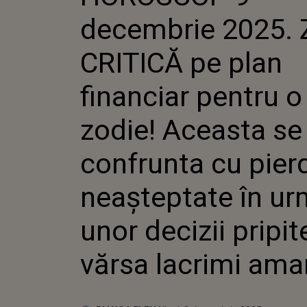
PENTRU O
decembrie 2025. 
ACEASTA 
CONFRUN
PIERDER
CRITICĂ pe plan
ÎN URMA
PRIPITE 
financiar pentru o
LACRIMI
zodie! Aceasta se
confrunta cu pierd
neașteptate în u
unor decizii pripit
vărsa lacrimi ama