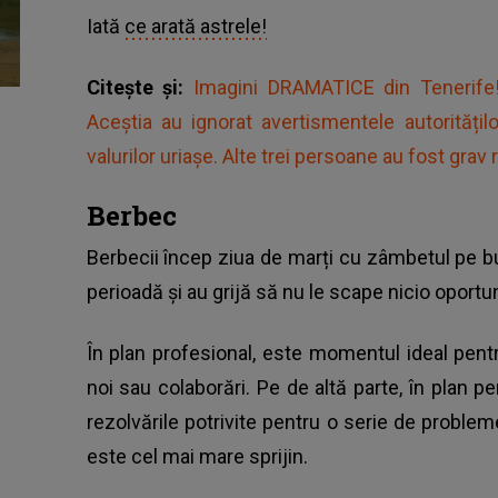
Iată
ce arată astrele!
Citește și:
Imagini DRAMATICE din Tenerife! T
Aceștia au ignorat avertismentele autoritățil
valurilor uriașe. Alte trei persoane au fost grav 
Berbec
Berbecii încep ziua de marți cu zâmbetul pe b
perioadă și au grijă să nu le scape nicio oportun
În plan profesional, este momentul ideal pent
noi sau colaborări. Pe de altă parte, în plan p
rezolvările potrivite pentru o serie de probl
este cel mai mare sprijin.