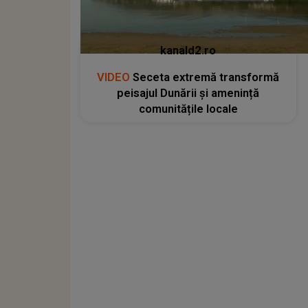
kanald2.ro
VIDEO
Seceta extremă transformă
peisajul Dunării și amenință
comunitățile locale