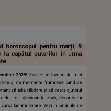
ind horoscopul pentru marți, 9
 la capătul puterilor în urma
te.
cembrie 2025!
Zodiile se lovesc de mici
au parte și de momente frumoase când se
rtant să aibă răbdare și să ceară ajutorul
 celor mai ghinioniste zodii, deoarece îi
r vărsa lacrimi amare. Vezi în rândurile de