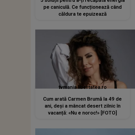
5 soluții pentru a-ți recăpăta energia
pe caniculă. Ce funcționează când
căldura te epuizează
tvmania.libertatea.ro
Cum arată Carmen Brumă la 49 de
ani, deși a mâncat desert zilnic în
vacanță: «Nu e noroc!» [FOTO]