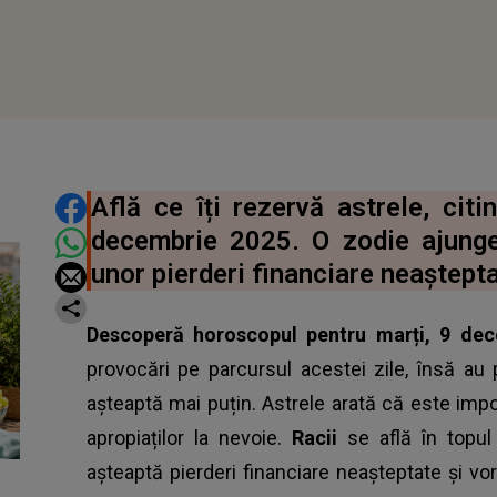
DISTRIBUIE ARTICOLUL
Află ce îți rezervă astrele, cit
decembrie 2025. O zodie ajunge
unor pierderi financiare neaștepta
Descoperă horoscopul pentru marți, 9 de
provocări pe parcursul acestei zile, însă 
așteaptă mai puțin. Astrele arată că este impo
apropiaților la nevoie.
Racii
se află în topul
așteaptă pierderi financiare neașteptate și vo