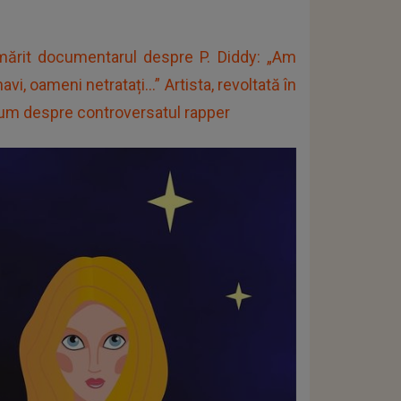
rmărit documentarul despre P. Diddy: „Am
, oameni netratați...” Artista, revoltată în
 acum despre controversatul rapper