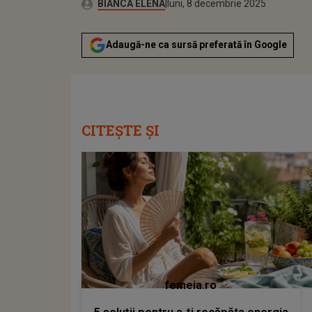
Publicat:
Autor:
luni, 8 decembrie 2025
Actualizat:
BIANCA ELENA
luni, 8 decembrie 2025
Adaugă-ne ca sursă preferată în Google
CITEȘTE ȘI
femeia.ro