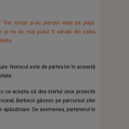
rei turiști și-au pierdut viața pe plajă.
or și nu au mai putut fi salvați din calea
rănite
uze. Norocul este de partea lor în această
itate.
ru ca aceștia să dea startul unor proiecte
ersonal, Berbecii găsesc pe parcursul zilei
eme apăsătoare. De asemenea, partenerul le