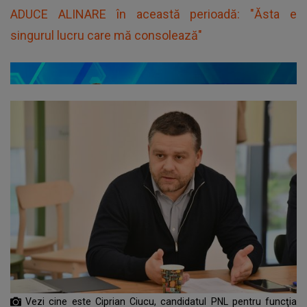
ADUCE ALINARE în această perioadă: "Ăsta e
singurul lucru care mă consolează"
Vezi cine este Ciprian Ciucu, candidatul PNL pentru funcţia