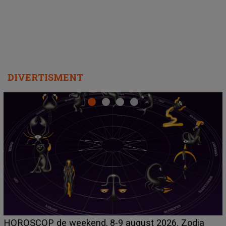
departe ca să le fie mai bine"
DIVERTISMENT
Emanuel a ținut ACEST DETALIU ASCUNS până