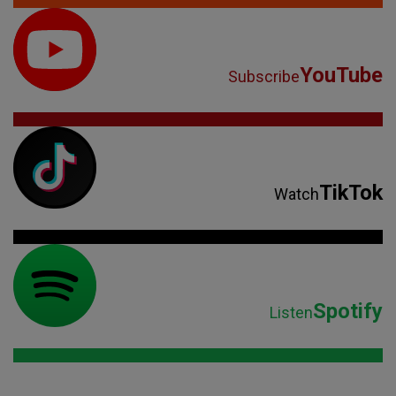
YouTube
Subscribe
TikTok
Watch
Spotify
Listen