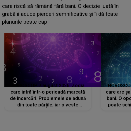
acum! În fața Alexandrei, concurentul din Casa Iubirii
face o MĂRTURISIRE NEAȘTEPTATĂ despre mama
sa: "I-am spus și ei în față, eu nu te iubesc pentru
că..."
HOROSCOP 7 august 2026. Zodia
HOROSCOP 
care intră într-o perioadă marcată
care are șa
de încercări. Problemele se adună
bani. O opo
din toate părțile, iar o veste
poate schi
neașteptată îi dă planurile peste
la
cap