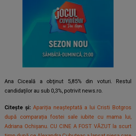
Ana Ciceală a obţinut 5,85% din voturi. Restul
candidaţilor au sub 0,3%, potrivit news.ro.
Citește și:
Apariția neașteptată a lui Cristi Botgros
după comparația fostei sale iubite cu mama lui,
Adriana Ochișanu. CU CINE A FOST VĂZUT la scurt
timp după ce Alexandra Cuhuteac a lansat piesa care