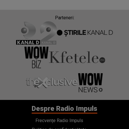
Parteneri:
Despre Radio Impuls
Frecvențe Radio Impuls