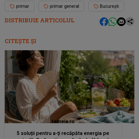
primar
primar general
București
DISTRIBUIE ARTICOLUL
CITEȘTE ȘI
femeia.ro
5 soluții pentru a-ți recăpăta energia pe