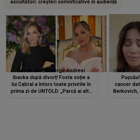
ascultători: creșteri semnificative în audiență
Cât de bine îi merge Andreei
MĂRTURIA
Ibacka după divorț! Fosta soție a
Pușcău!
lui Cabral a întors toate privirile în
cancer dato
prima zi de UNTOLD: „Parcă ai altă
Berkovich, 
strălucire, emani putere,
accident ru
încredere, siguranță...”
Dacă nu 