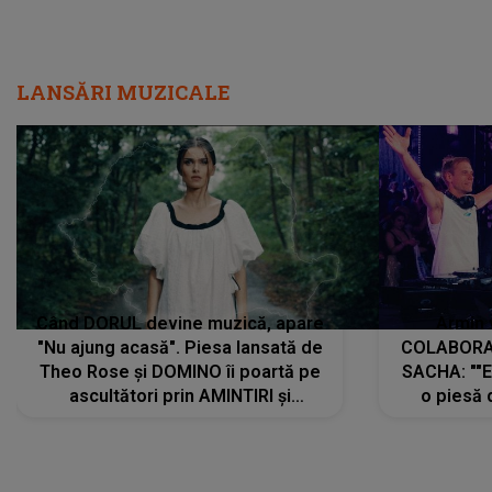
LANSĂRI MUZICALE
Când DORUL devine muzică, apare
Armin 
"Nu ajung acasă". Piesa lansată de
COLABORAR
Theo Rose și DOMINO îi poartă pe
SACHA: ""E
ascultători prin AMINTIRI și
o piesă 
REGĂSIRI, iar drumul emoțiilor
imediat pre
trece prin sufletul publicului:
cu mine șt
"Pentru toți cei care au plecat
păstrăm do