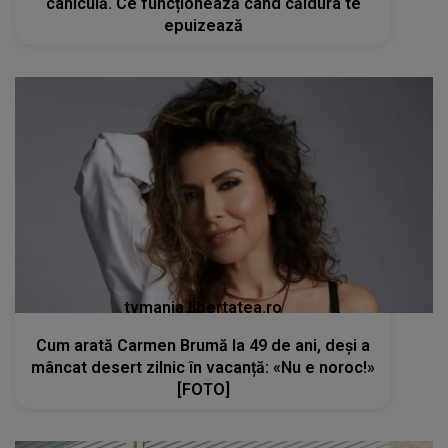
caniculă. Ce funcționează când căldura te
epuizează
tvmania.libertatea.ro
Cum arată Carmen Brumă la 49 de ani, deși a
mâncat desert zilnic în vacanță: «Nu e noroc!»
[FOTO]