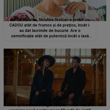
De Sf. Nicolae, Niculina Stoican a primit un
CADOU atât de frumos și de prețios, încât i-
au dat lacrimile de bucurie. Are o
semnificație atât de puternică încât o lasă
fără cuvinte. Interpreta de muzică populară a
împărtășit emoția cu fanii
Keo și Alexandra Ungureanu au revenit cu o