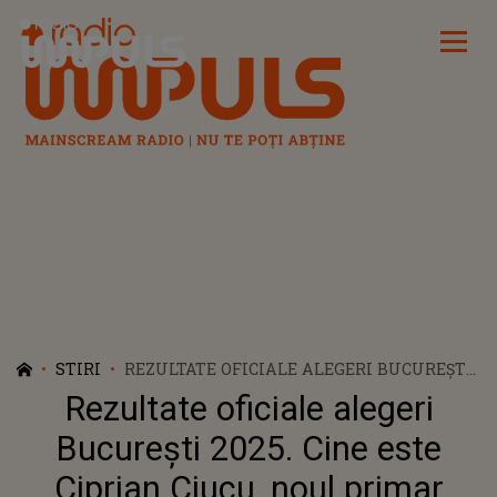
Radio Impuls
STIRI
REZULTATE OFICIALE ALEGERI BUCUREȘTI
2025. CINE ESTE CIPRIAN CIUCU, NOUL
Rezultate oficiale alegeri
PRIMAR GENERAL AL CAPITALEI?
București 2025. Cine este
Ciprian Ciucu, noul primar