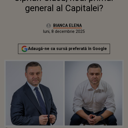
general al Capitalei?
Autor:
BIANCA ELENA
Publicat:
luni, 8 decembrie 2025
Actualizat:
luni, 8 decembrie 2025
Adaugă-ne ca sursă preferată în Google