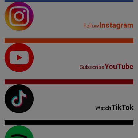
Instagram
Follow
YouTube
Subscribe
TikTok
Watch