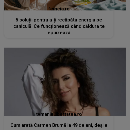
femeia.ro
5 soluții pentru a-ți recăpăta energia pe
caniculă. Ce funcționează când căldura te
epuizează
tvmania.libertatea.ro
Cum arată Carmen Brumă la 49 de ani, deși a