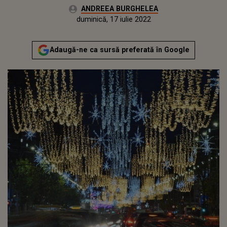
Autor:
ANDREEA BURGHELEA
Publicat:
luni, 7 decembrie 2020
Actualizat:
duminică, 17 iulie 2022
Adaugă-ne ca sursă preferată în Google