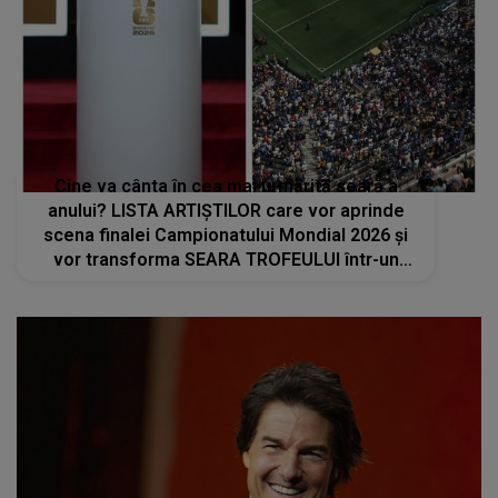
Cine va cânta în cea mai urmărită seară a
anului? LISTA ARTIȘTILOR care vor aprinde
scena finalei Campionatului Mondial 2026 și
vor transforma SEARA TROFEULUI într-un
show de neuitat: "Ceremonia de închidere va
încheia..."