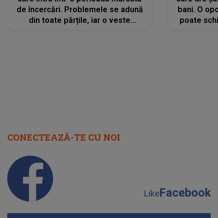
de încercări. Problemele se adună
bani. O opo
din toate părțile, iar o veste
poate schi
neașteptată îi dă planurile peste
la
cap
CONECTEAZĂ-TE CU NOI
Facebook
Like