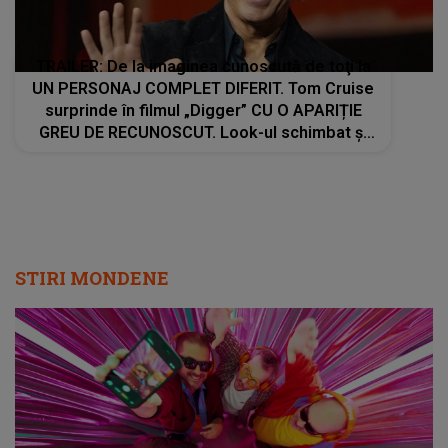
TRAILER: De la imaginea cunoscută de toţi la
UN PERSONAJ COMPLET DIFERIT. Tom Cruise
surprinde în filmul „Digger” CU O APARIȚIE
GREU DE RECUNOSCUT. Look-ul schimbat şi
detaliile personajului au făcut ca mulţi fani să
privească de două ori imaginile
STIRI MONDENE