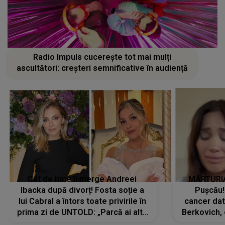
Radio Impuls cucerește tot mai mulți
ascultători: creșteri semnificative în audiență
Cât de bine îi merge Andreei
MĂRTURIA
Ibacka după divorț! Fosta soție a
Pușcău!
lui Cabral a întors toate privirile în
cancer dato
prima zi de UNTOLD: „Parcă ai altă
Berkovich, 
strălucire, emani putere,
accident ru