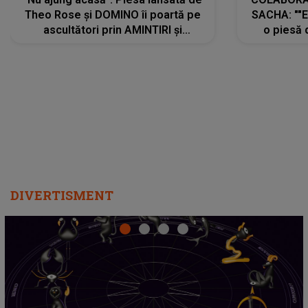
Theo Rose și DOMINO îi poartă pe
SACHA: ""E
ascultători prin AMINTIRI și
o piesă 
REGĂSIRI, iar drumul emoțiilor
imediat pre
trece prin sufletul publicului:
cu mine șt
"Pentru toți cei care au plecat
păstrăm do
departe ca să le fie mai bine"
DIVERTISMENT