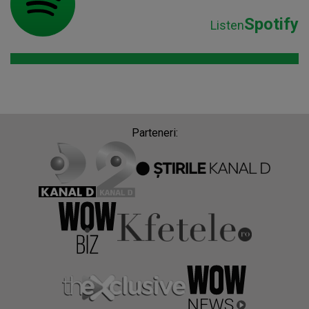
Spotify
Listen
Parteneri: