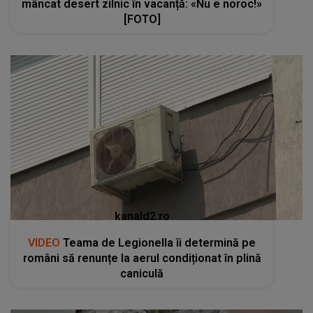
mâncat desert zilnic în vacanță: «Nu e noroc!»
[FOTO]
kanald2.ro
VIDEO
Teama de Legionella îi determină pe
români să renunțe la aerul condiționat în plină
caniculă