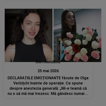
voastră, gata de dat la volum maxim"
Stiri mondene
25 mai 2026
DECLARAȚIILE EMOȚIONANTE făcute de Olga
Verbițchi înainte de operație. Ce spune
despre anestezia generală: „Mi-e teamă că
nu o să mă mai trezesc. Mă gândesc numai la
chestii rele”