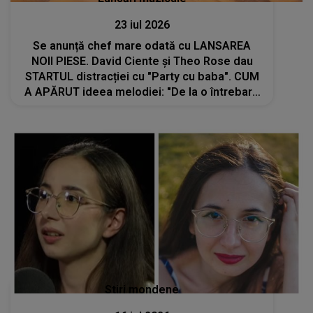
23 iul 2026
Se anunță chef mare odată cu LANSAREA
NOII PIESE. David Ciente și Theo Rose dau
STARTUL distracției cu "Party cu baba". CUM
A APĂRUT ideea melodiei: "De la o întrebare
simplă: cine a zis că..."
Stiri mondene