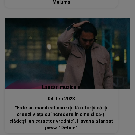
Maluma
Lansări muzicale
04 dec 2023
"Este un manifest care îți dă o forță să îți
creezi viața cu încredere în sine și să-ți
clădești un caracter vrednic". Havana a lansat
piesa "Define"