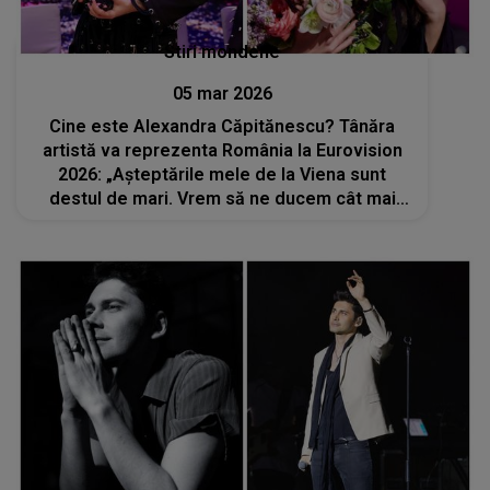
Stiri mondene
05 mar 2026
Cine este Alexandra Căpitănescu? Tânăra
artistă va reprezenta România la Eurovision
2026: „Așteptările mele de la Viena sunt
destul de mari. Vrem să ne ducem cât mai
departe, să ne facem auziți”. Ea a studiat
fizica și a câștigat un concurs de talente