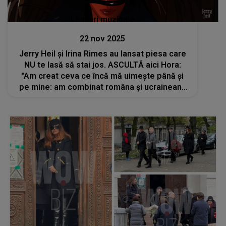
Lansări muzicale
22 nov 2025
Jerry Heil și Irina Rimes au lansat piesa care
NU te lasă să stai jos. ASCULTĂ aici Hora:
"Am creat ceva ce încă mă uimește până și
pe mine: am combinat româna și ucraineana
într-o singură melodie"