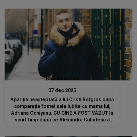
mai complex decât ar părea la prima vedere
Stiri mondene
07 dec 2025
Apariția neașteptată a lui Cristi Botgros după
comparația fostei sale iubite cu mama lui,
Adriana Ochișanu. CU CINE A FOST VĂZUT la
scurt timp după ce Alexandra Cuhuteac a
lansat piesa care face ravagii pe internet