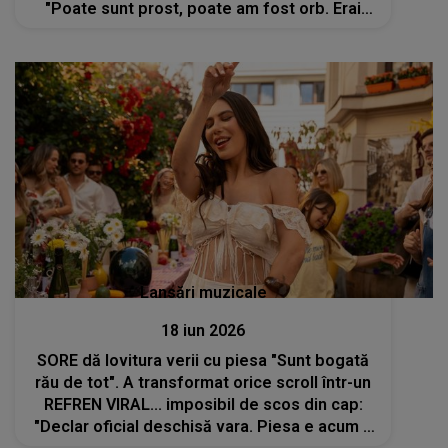
"Poate sunt prost, poate am fost orb. Erai
pacea mea, acum ești..."
Lansări muzicale
18 iun 2026
SORE dă lovitura verii cu piesa "Sunt bogată
rău de tot". A transformat orice scroll într-un
REFREN VIRAL... imposibil de scos din cap:
"Declar oficial deschisă vara. Piesa e acum a