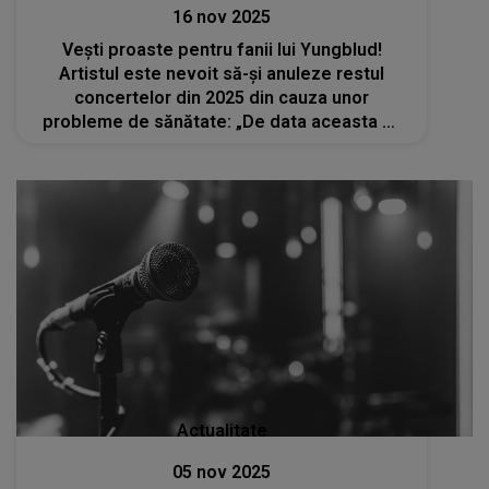
16 nov 2025
Vești proaste pentru fanii lui Yungblud!
Artistul este nevoit să-și anuleze restul
concertelor din 2025 din cauza unor
probleme de sănătate: „De data aceasta mi
s-a spus că trebuie să iau lucrurile în serios și
că nu pot să mă joc. Îmi pare foarte rău”
Actualitate
05 nov 2025