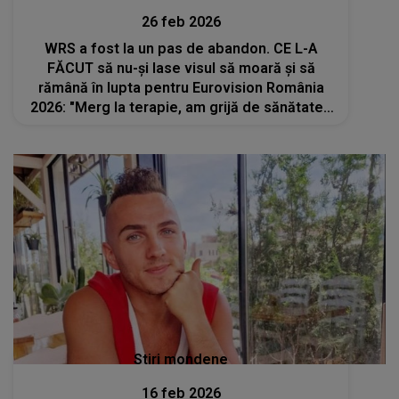
26 feb 2026
WRS a fost la un pas de abandon. CE L-A
FĂCUT să nu-și lase visul să moară și să
rămână în lupta pentru Eurovision România
2026: "Merg la terapie, am grijă de sănătatea
mea psihică. Nu voiam să las..."
Stiri mondene
16 feb 2026