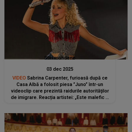
Stiri mondene
03 dec 2025
VIDEO
Sabrina Carpenter, furioasă după ce
Casa Albă a folosit piesa ”Juno” într-un
videoclip care prezintă raidurile autorităţilor
de imigrare. Reacția artistei: „Este malefic şi
dezgustător...”