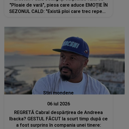
"Ploaie de vară", piesa care aduce EMOȚIE ÎN
SEZONUL CALD: "Există ploi care trec repede
și ploi care rămân în suflet. Mă bucur nespus
că această piesă continuă..."
Stiri mondene
06 iul 2026
REGRETĂ Cabral despărțirea de Andreea
Ibacka? GESTUL FĂCUT la scurt timp după ce
a fost surprins în compania unei tinere: