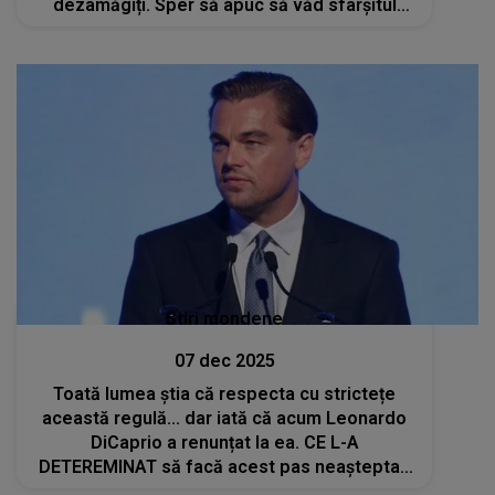
dezamăgiți. Sper să apuc să văd sfârșitul
sezonului....” Reacția concurentei din Casa
Iubirii: „Vă suntem alături cu sufletul”
Stiri mondene
07 dec 2025
Toată lumea știa că respecta cu strictețe
această regulă... dar iată că acum Leonardo
DiCaprio a renunțat la ea. CE L-A
DETEREMINAT să facă acest pas neașteptat:
"Simțea o presiune să...". Se pare ca motivul e