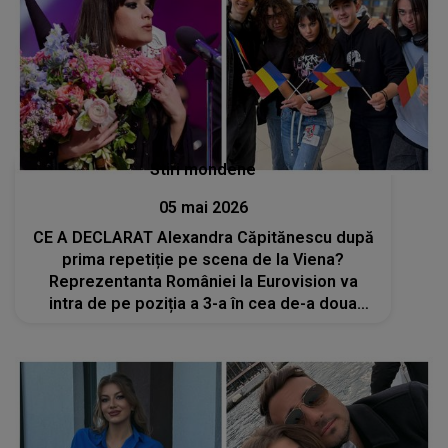
Stiri mondene
05 mai 2026
CE A DECLARAT Alexandra Căpitănescu după
prima repetiție pe scena de la Viena?
Reprezentanta României la Eurovision va
intra de pe poziția a 3-a în cea de-a doua
semifinală a competiției muzicale: „Nu pot
descrie acest sentiment. A fost visul meu
să...”