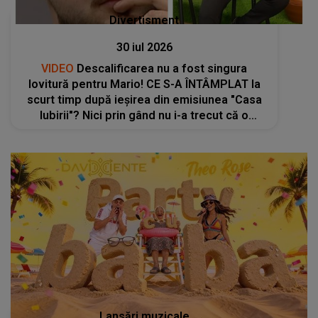
Divertisment
30 iul 2026
VIDEO
Descalificarea nu a fost singura
lovitură pentru Mario! CE S-A ÎNTÂMPLAT la
scurt timp după ieșirea din emisiunea "Casa
Iubirii"? Nici prin gând nu i-a trecut că o
PERSOANĂ APROPIATĂ ar putea să-i facă
asta: "Au ales să mă..."
Lansări muzicale