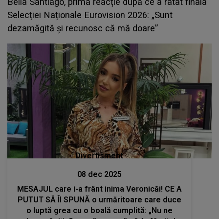
Bella Santiago, prima reacție după ce a ratat finala
Selecției Naționale Eurovision 2026: „Sunt
dezamăgită și recunosc că mă doare”
Divertisment
08 dec 2025
MESAJUL care i-a frânt inima Veronicăi! CE A
PUTUT SĂ ÎI SPUNĂ o urmăritoare care duce
o luptă grea cu o boală cumplită: „Nu ne