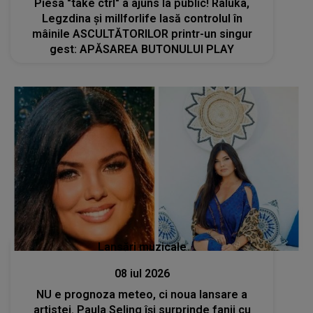
Piesa "take ctrl" a ajuns la public! Raluka,
Legzdina și millforlife lasă controlul în
mâinile ASCULTĂTORILOR printr-un singur
gest: APĂSAREA BUTONULUI PLAY
Lansări muzicale
08 iul 2026
NU e prognoza meteo, ci noua lansare a
artistei. Paula Seling își surprinde fanii cu