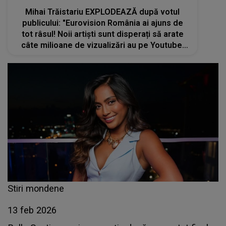
Mihai Trăistariu EXPLODEAZĂ după votul
publicului: "Eurovision România ai ajuns de
tot râsul! Noii artiști sunt disperați să arate
câte milioane de vizualizări au pe Youtube!
Sunt cumpărate cu cardul. Mă bucur că m-am
retras și nu am intrat în mocirla..."
Stiri mondene
13 feb 2026