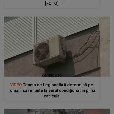
[FOTO]
kanald2.ro
VIDEO
Teama de Legionella îi determină pe
români să renunțe la aerul condiționat în plină
caniculă