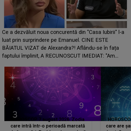
HOROSCOP de weekend, 8-9 august 
Casa Iubirii" l-a
care riscă să rămână fără bani. O dec
CINE ESTE
grabă îi aduce pierderi semnificative ș
ndu-se în fața
planurile peste cap
IMEDIAT: "Am
HOROSCOP 7 august 2026. Zodia
HOROSCOP 
care intră într-o perioadă marcată
care are șa