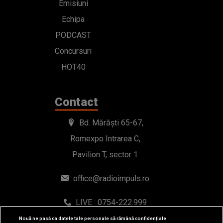
Emisiuni
Echipa
PODCAST
Concursuri
HOT40
Contact
Bd. Mărăști 65-67,
Romexpo Intrarea C,
Pavilion T, sector 1
office@radioimpuls.ro
LIVE : 0754-222.999
WhatsApp: 0754-222.999
Nouă ne pasă ca datele tale personale să rămână confidențiale