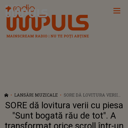
Radio Impuls
LANSĂRI MUZICALE
SORE DĂ LOVITURA VERII
CU PIESA "SUNT BOGATĂ
SORE dă lovitura verii cu piesa
RĂU DE TOT". A
TRANSFORMAT ORICE
"Sunt bogată rău de tot". A
SCROLL ÎNTR-UN REFREN
transformat orice scroll într-un
VIRAL... IMPOSIBIL DE SCOS