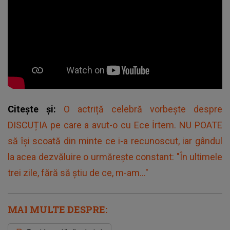
Citește și:
O actriță celebră vorbește despre
DISCUȚIA pe care a avut-o cu Ece İrtem. NU POATE
să își scoată din minte ce i-a recunoscut, iar gândul
la acea dezvăluire o urmărește constant: "În ultimele
trei zile, fără să știu de ce, m-am..."
MAI MULTE DESPRE: