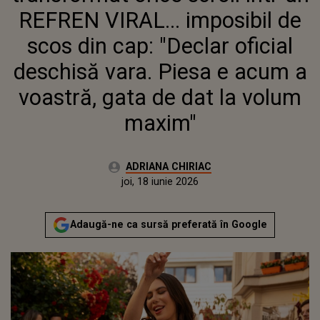
DIN CAP: "DECLAR OFICIAL
REFREN VIRAL... imposibil de
DESCHISĂ VARA. PIESA E
ACUM A VOASTRĂ, GATA DE
scos din cap: "Declar oficial
DAT LA VOLUM MAXIM"
deschisă vara. Piesa e acum a
voastră, gata de dat la volum
maxim"
Autor:
ADRIANA CHIRIAC
Publicat:
joi, 18 iunie 2026
Actualizat:
joi, 18 iunie 2026
Adaugă-ne ca sursă preferată în Google