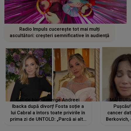
Radio Impuls cucerește tot mai mulți
ascultători: creșteri semnificative în audiență
Cât de bine îi merge Andreei
MĂRTURIA
Ibacka după divorț! Fosta soție a
Pușcău!
lui Cabral a întors toate privirile în
cancer dato
prima zi de UNTOLD: „Parcă ai altă
Berkovich, 
strălucire, emani putere,
accident ru