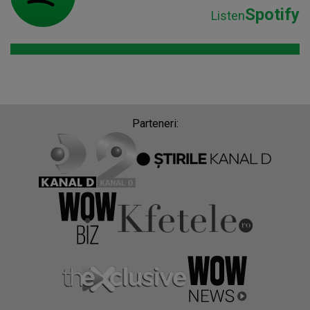
Spotify
Listen
Parteneri: