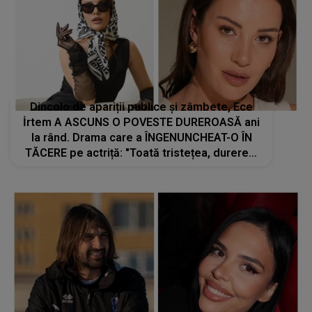
Dincolo de apariții publice și zâmbete, Ece
İrtem A ASCUNS O POVESTE DUREROASĂ ani
la rând. Drama care a ÎNGENUNCHEAT-O ÎN
TĂCERE pe actriță: "Toată tristețea, durerea,
jalea, totul de la..."