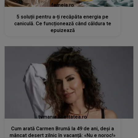
femeia.ro
5 soluții pentru a-ți recăpăta energia pe
caniculă. Ce funcționează când căldura te
epuizează
tvmania.libertatea.ro
Cum arată Carmen Brumă la 49 de ani, deși a
mâncat desert zilnic în vacanță: «Nu e noroc!»