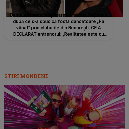
Dan Alexa sare în apărarea Andreei Popescu
după ce s-a spus că fosta dansatoare „l-a
vânat” prin cluburile din București. CE A
DECLARAT antrenorul: „Realitatea este cu
totul alta”
STIRI MONDENE