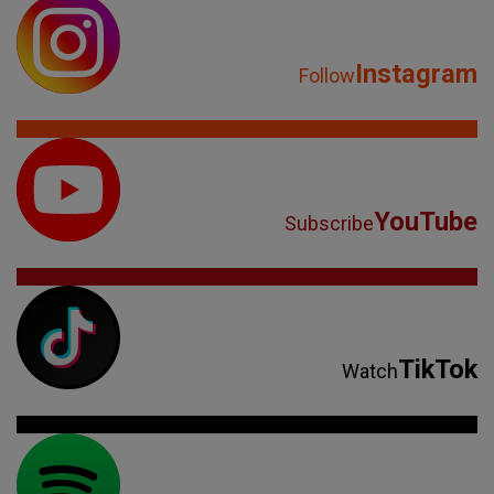
Instagram
Follow
YouTube
Subscribe
TikTok
Watch