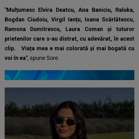
"Mulțumesc Elvira Deatcu, Ana Baniciu, Raluka,
Bogdan Ciudoiu, Virgil Ianțu, Ioana Scărlătescu,
Ramona Dumitrescu, Laura Coman și tuturor
prietenilor care s-au distrat, cu adevărat, în acest
clip.
Viața mea e mai colorată și mai bogată cu
voi în ea"
, spune
Sore.