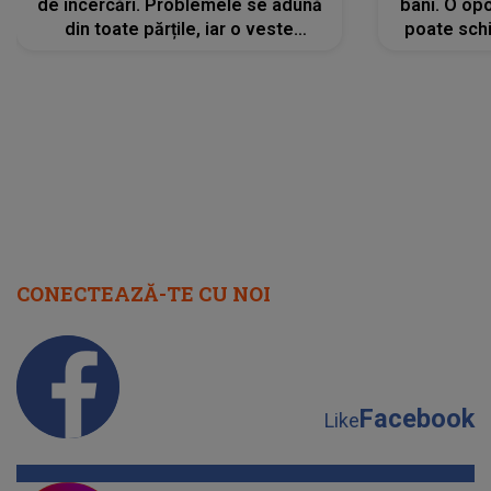
de încercări. Problemele se adună
bani. O opo
din toate părțile, iar o veste
poate schi
neașteptată îi dă planurile peste
la
cap
CONECTEAZĂ-TE CU NOI
Facebook
Like