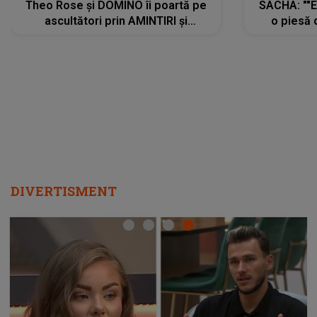
Theo Rose și DOMINO îi poartă pe
SACHA: ""E
ascultători prin AMINTIRI și
o piesă 
REGĂSIRI, iar drumul emoțiilor
imediat pre
trece prin sufletul publicului:
cu mine șt
"Pentru toți cei care au plecat
păstrăm do
departe ca să le fie mai bine"
DIVERTISMENT