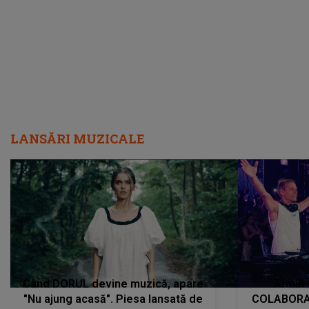
încredere, siguranță...”
Dacă nu 
LANSĂRI MUZICALE
Când DORUL devine muzică, apare
Armin 
"Nu ajung acasă". Piesa lansată de
COLABORAR