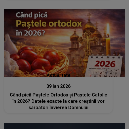
de coșmar și cu greu va ieși din impas
Actualitate
09 ian 2026
Când pică Paștele Ortodox și Paștele Catolic
în 2026? Datele exacte la care creștinii vor
sărbători Învierea Domnului