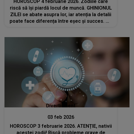
HOROSCOP 4 februarie 2026. Zodiile care
riscă să își piardă locul de muncă. GHINIONUL
ZILEI se abate asupra lor, iar atenția la detalii
poate face diferența între eșec și succes. UN
PAS GREȘIT și jobul le poate fi amenințat.
CUM POT EVITA PERICOLUL
Divertisment
03 feb 2026
HOROSCOP 3 februarie 2026. ATENȚIE, nativii
acestei zodii! Riscă probleme grave de