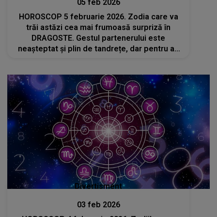
05 feb 2026
HOROSCOP 5 februarie 2026. Zodia care va
trăi astăzi cea mai frumoasă surpriză în
DRAGOSTE. Gestul partenerului este
neașteptat și plin de tandrețe, dar pentru a-l
descoperi, nativii trebuie SĂ FIE ATENȚI la
semnele subtile care apar în jur
Divertisment
03 feb 2026