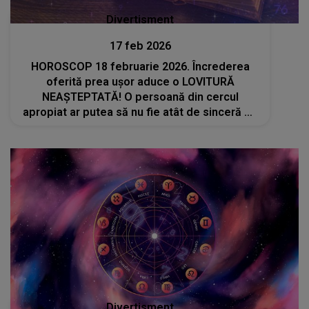
Divertisment
17 feb 2026
HOROSCOP 18 februarie 2026. Încrederea
oferită prea ușor aduce o LOVITURĂ
NEAȘTEPTATĂ! O persoană din cercul
apropiat ar putea să nu fie atât de sinceră pe
cât pare. Această zodie riscă să trăiască O
DEZAMĂGIRE URIAȘĂ, iar semnele sunt deja
vizibile
Divertisment