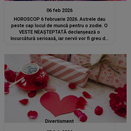
06 feb 2026
HOROSCOP 6 februarie 2026. Astrele dau
peste cap locul de muncă pentru o zodie. O
VESTE NEAȘTEPTATĂ declanșează o
încurcătură serioasă, iar nervii vor fi greu de
controlat. ADEVĂRUL DESCOPERIT nu va fi pe
placul acestor nativi. Ce trebuie să facă
Divertisment