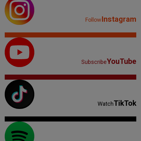
Instagram
Follow
YouTube
Subscribe
TikTok
Watch