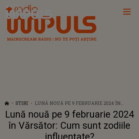
Radio Impuls
STIRI
LUNĂ NOUĂ PE 9 FEBRUARIE 2024 ÎN
VĂRSĂTOR: CUM SUNT ZODIILE
Lună nouă pe 9 februarie 2024
INFLUENȚATE?
în Vărsător: Cum sunt zodiile
influențate?