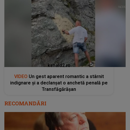
kanald2.ro
VIDEO
Un gest aparent romantic a stârnit
indignare și a declanșat o anchetă penală pe
Transfăgărășan
RECOMANDĂRI