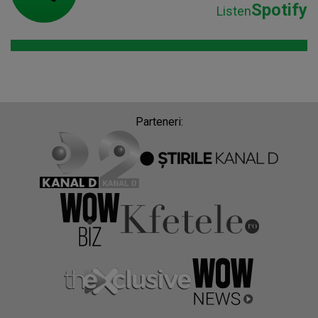
Spotify
Listen
Parteneri: