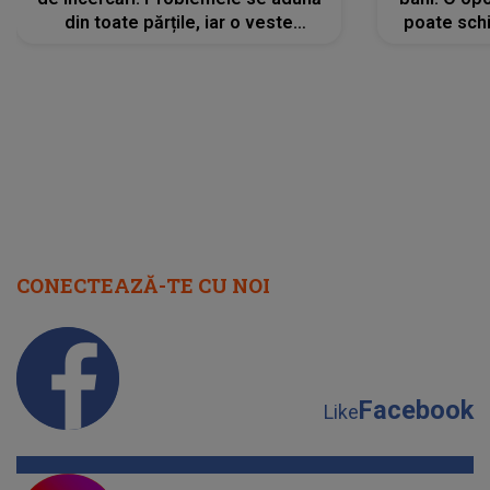
din toate părțile, iar o veste
poate schi
neașteptată îi dă planurile peste
la
cap
CONECTEAZĂ-TE CU NOI
Facebook
Like