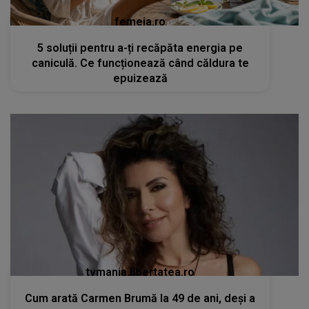
femeia.ro
5 soluții pentru a-ți recăpăta energia pe
caniculă. Ce funcționează când căldura te
epuizează
tvmania.libertatea.ro
Cum arată Carmen Brumă la 49 de ani, deși a