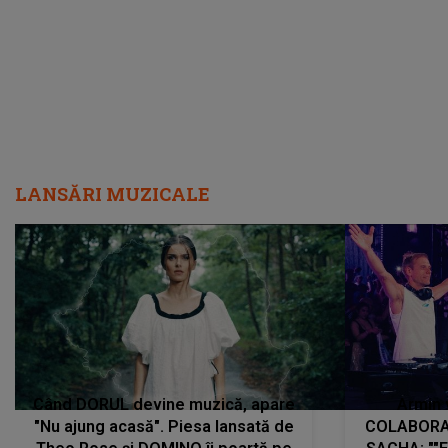
LANSĂRI MUZICALE
Când DORUL devine muzică, apare
Armin 
"Nu ajung acasă". Piesa lansată de
COLABORAR