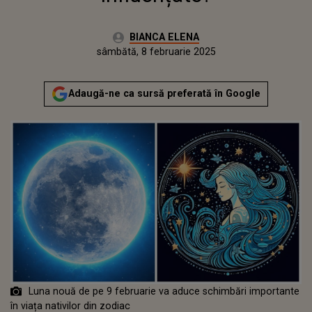
Autor:
BIANCA ELENA
Publicat:
joi, 8 februarie 2024
Actualizat:
sâmbătă, 8 februarie 2025
Adaugă-ne ca sursă preferată în Google
Luna nouă de pe 9 februarie va aduce schimbări importante
în viața nativilor din zodiac