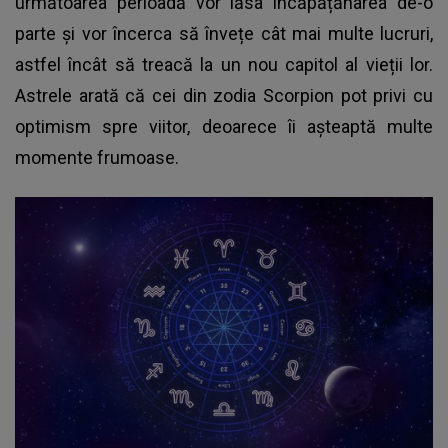
următoarea perioadă vor lăsa încăpățănarea de-o
parte și vor încerca să învețe cât mai multe lucruri,
astfel încât să treacă la un nou capitol al vieții lor.
Astrele arată că cei din zodia Scorpion pot privi cu
optimism spre viitor, deoarece îi așteaptă multe
momente frumoase.