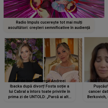
Radio Impuls cucerește tot mai mulți
ascultători: creșteri semnificative în audiență
Cât de bine îi merge Andreei
MĂRTURIA
Ibacka după divorț! Fosta soție a
Pușcău!
lui Cabral a întors toate privirile în
cancer dato
prima zi de UNTOLD: „Parcă ai altă
Berkovich, 
strălucire, emani putere,
accident ru
încredere, siguranță...”
Dacă nu 