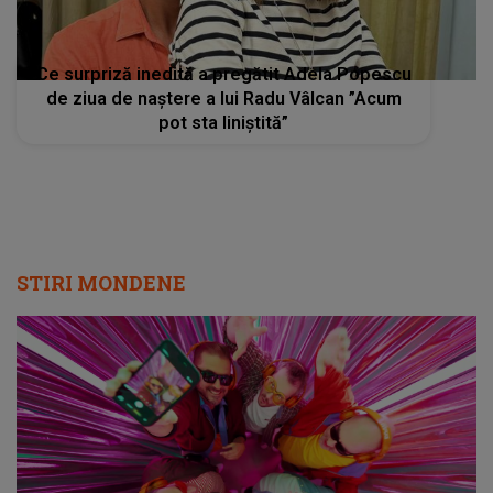
Ce surpriză inedită a pregătit Adela Popescu
de ziua de naștere a lui Radu Vâlcan ”Acum
pot sta liniștită”
STIRI MONDENE