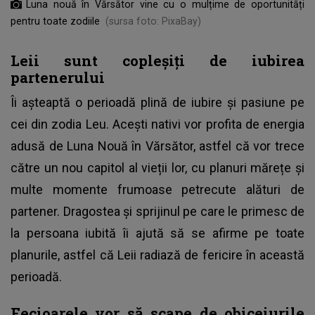
Luna nouă în Vărsător vine cu o mulțime de oportunități
pentru toate zodiile
(sursa foto: PixaBay)
Leii sunt copleșiți de iubirea
partenerului
Îi așteaptă o perioadă plină de iubire și pasiune pe
cei din zodia Leu. Acești nativi vor profita de energia
adusă de Luna Nouă în Vărsător, astfel că vor trece
către un nou capitol al vieții lor, cu planuri mărețe și
multe momente frumoase petrecute alături de
partener. Dragostea și sprijinul pe care le primesc de
la persoana iubită îi ajută să se afirme pe toate
planurile, astfel că Leii radiază de fericire în această
perioadă.
Fecioarele vor să scape de obiceiurile