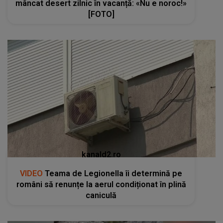
mâncat desert zilnic în vacanță: «Nu e noroc!»
[FOTO]
kanald2.ro
VIDEO
Teama de Legionella îi determină pe
români să renunțe la aerul condiționat în plină
caniculă