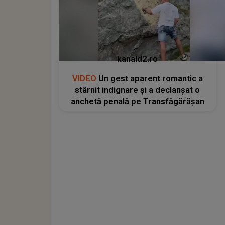
kanald2.ro
VIDEO
Un gest aparent romantic a
stârnit indignare și a declanșat o
anchetă penală pe Transfăgărășan