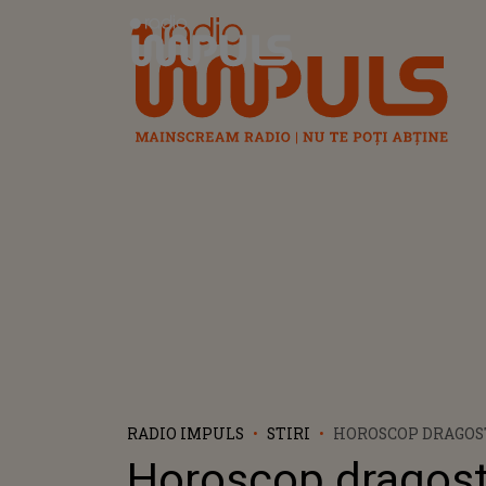
Radio Impuls
RADIO IMPULS
STIRI
HOROSCOP DRAGOS
LUNA DECEMBRIE 2
Horoscop dragos
PREVIZIUNI ASTR