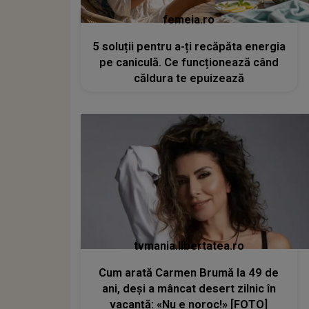
femeia.ro
5 soluții pentru a-ți recăpăta energia
pe caniculă. Ce funcționează când
căldura te epuizează
tvmania.libertatea.ro
Cum arată Carmen Brumă la 49 de
ani, deși a mâncat desert zilnic în
vacanță: «Nu e noroc!» [FOTO]