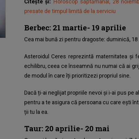
Citește și:
Horoscop săptămânal, 28 noiembr
presate de timpul limită de la serviciu
Berbec: 21 martie- 19 aprilie
Cea mai bună zi pentru dragoste: duminică, 18
Asteroidul Ceres reprezintă maternitatea și f
echilibru, ceea ce înseamnă nu numai că ai grijă 
de modul în care îți prioritizezi propriul sine.
Dacă ți-ai neglijat propriile nevoi și i-ai pus pe 
pentru a te asigura că persoana cu care ești într
ții tu la ea.
Taur: 20 aprilie- 20 mai