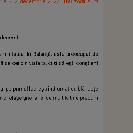
ie – 2 decembrie 2022. Trei zodii sunt
 decembrie.
eminitatea. În Balanță, este preocupat de
de cei din viața ta, ci și că ești conștient
alții pe primul loc, ești îndrumat cu blândețe
-o relație ține la fel de mult la tine precum