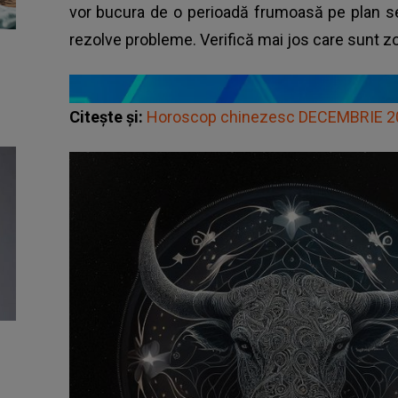
vor bucura de o perioadă frumoasă pe plan sen
rezolve probleme. Verifică mai jos care sunt z
Citește și:
Horoscop chinezesc DECEMBRIE 2022.