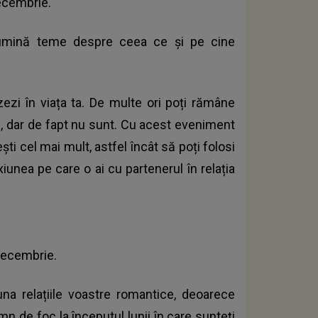
ecembrie.
lumină teme despre ceea ce și pe cine
izezi în viața ta. De multe ori poți rămâne
e, dar de fapt nu sunt. Cu acest eveniment
ști cel mai mult, astfel încât să poți folosi
unea pe care o ai cu partenerul în relația
decembrie.
una relațiile voastre romantice, deoarece
n de foc la începutul lunii în care sunteți