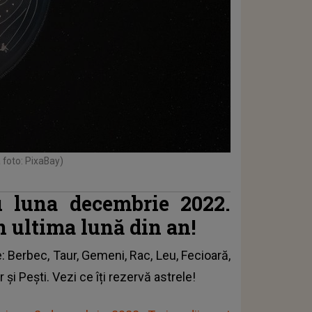
 foto: PixaBay)
u luna decembrie 2022.
în ultima lună din an!
e
: Berbec, Taur, Gemeni, Rac, Leu, Fecioară,
 şi Peşti. Vezi ce îți rezervă astrele!