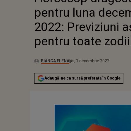
TOATE ZODIILE
pentru luna dece
2022: Previziuni a
pentru toate zodii
Autor:
Publicat:
BIANCA ELENA
joi, 1 decembrie 2022
Adaugă-ne ca sursă preferată în Google