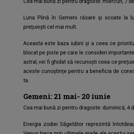
Cea mai bună zi pentru dragoste: miercuri, 7 d
Luna Plină în Gemeni răsare și scoate la 
prețuiești cel mai mult.
Aceasta este baza iubirii și a ceea ce priorit
blocat pe piste pe care le consideri important
astral, vei fi ghidat să recunoști ceea ce prețuie
aceste cunoștințe pentru a beneficia de conexi
ta.
Gemeni: 21 mai- 20 iunie
Cea mai bună zi pentru dragoste: duminică, 4 
Energia zodiei Săgetător reprezintă întotdea
Venus trece prin ultimele grade ale acestui sem