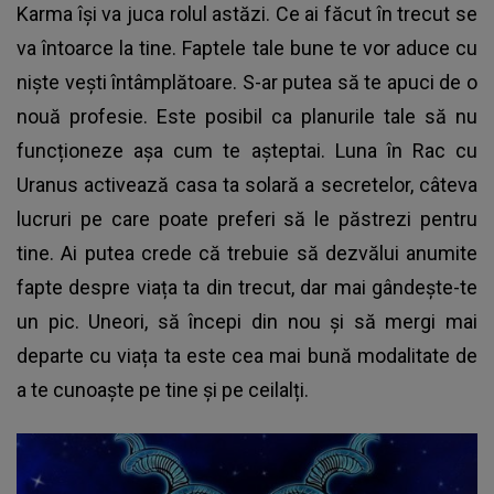
Karma își va juca rolul astăzi. Ce ai făcut în trecut se
va întoarce la tine. Faptele tale bune te vor aduce cu
niște vești întâmplătoare. S-ar putea să te apuci de o
nouă profesie. Este posibil ca planurile tale să nu
funcționeze așa cum te așteptai. Luna în Rac cu
Uranus activează casa ta solară a secretelor, câteva
lucruri pe care poate preferi să le păstrezi pentru
tine. Ai putea crede că trebuie să dezvălui anumite
fapte despre viața ta din trecut, dar mai gândește-te
un pic. Uneori, să începi din nou și să mergi mai
departe cu viața ta este cea mai bună modalitate de
a te cunoaște pe tine și pe ceilalți.