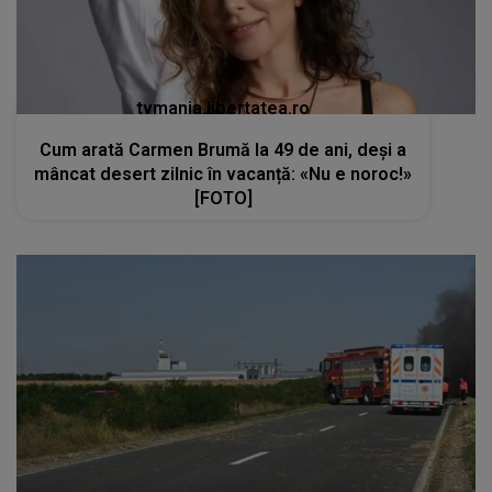
tvmania.libertatea.ro
Cum arată Carmen Brumă la 49 de ani, deși a
mâncat desert zilnic în vacanță: «Nu e noroc!»
[FOTO]