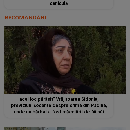
caniculă
RECOMANDĂRI
”Victima era blestemată. Ursita lui a fost în
acel loc părăsit” Vrăjitoarea Sidonia,
previziuni șocante despre crima din Padina,
unde un bărbat a fost măcelărit de fiii săi