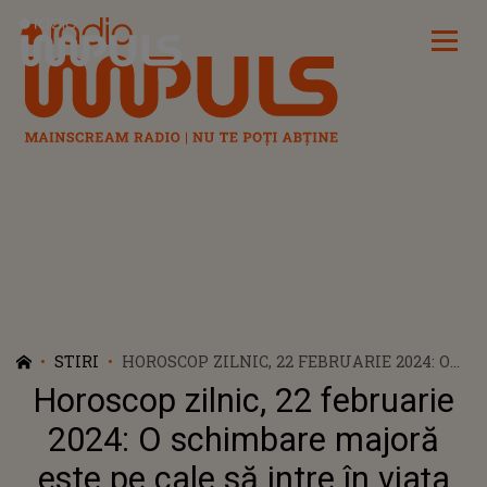
Radio Impuls
STIRI
HOROSCOP ZILNIC, 22 FEBRUARIE 2024: O
SCHIMBARE MAJORĂ ESTE PE CALE SĂ
Horoscop zilnic, 22 februarie
INTRE ÎN VIAȚA SCORPIONILOR. NATIVII
VĂRSĂTOR SUNT DESCHIȘI FAȚĂ DE
2024: O schimbare majoră
LUCRURILE NOI ȘI SUNT GATA SĂ
este pe cale să intre în viața
EXPERIMENTEZE