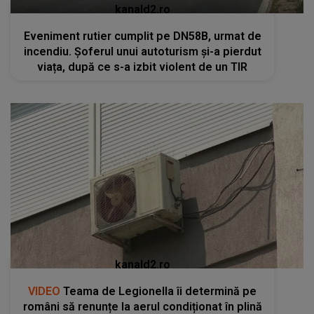
kanald2.ro
Eveniment rutier cumplit pe DN58B, urmat de
incendiu. Șoferul unui autoturism și-a pierdut
viața, după ce s-a izbit violent de un TIR
kanald2.ro
VIDEO
Teama de Legionella îi determină pe
români să renunțe la aerul condiționat în plină