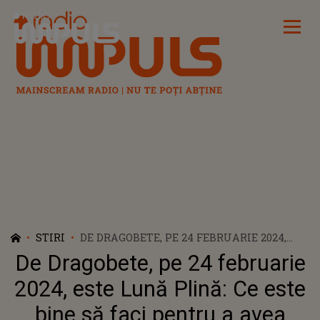
Radio Impuls
STIRI
DE DRAGOBETE, PE 24 FEBRUARIE 2024,
ESTE LUNĂ PLINĂ: CE ESTE BINE SĂ FACI
De Dragobete, pe 24 februarie
PENTRU A AVEA NOROC ÎN DRAGOSTE
2024, este Lună Plină: Ce este
bine să faci pentru a avea