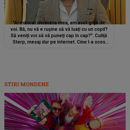
"Ai mâncat din mâna mea, am avut grijă de
voi. Bă, nu vă e rușine să vă luați cu un copil?
Să veniți voi să vă puneți cap în cap?". Culiță
Sterp, mesaj dur pe internet. Cine l-a scos
din sărite pe artist
STIRI MONDENE