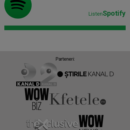
Spotify
Listen
Parteneri: