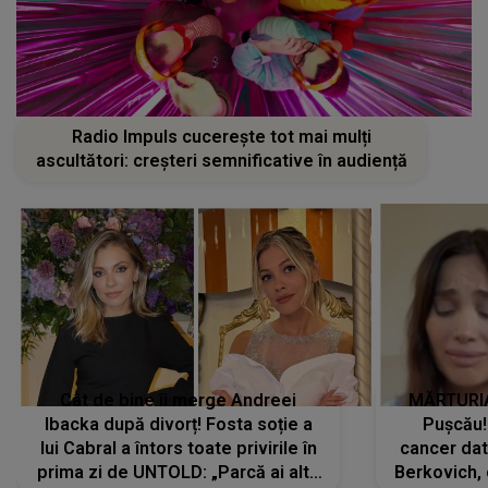
Radio Impuls cucerește tot mai mulți
ascultători: creșteri semnificative în audiență
Cât de bine îi merge Andreei
MĂRTURIA
Ibacka după divorț! Fosta soție a
Pușcău!
lui Cabral a întors toate privirile în
cancer dato
prima zi de UNTOLD: „Parcă ai altă
Berkovich, 