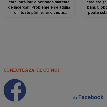
care intră într-o perioadă marcată
care are șa
de încercări. Problemele se adună
bani. O opo
din toate părțile, iar o veste
poate schi
neașteptată îi dă planurile peste
la
cap
CONECTEAZĂ-TE CU NOI
Facebook
Like