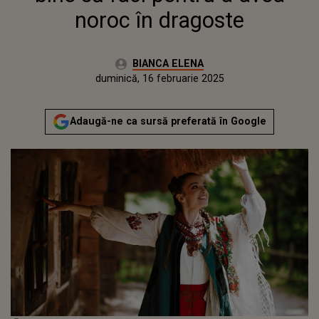
noroc în dragoste
Autor:
BIANCA ELENA
Publicat:
vineri, 16 februarie 2024
Actualizat:
duminică, 16 februarie 2025
Adaugă-ne ca sursă preferată în Google