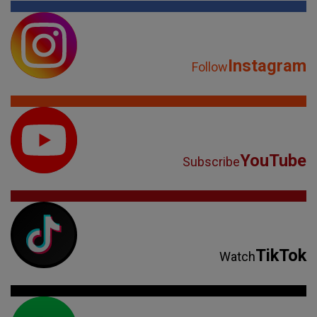
Instagram
Follow
YouTube
Subscribe
TikTok
Watch