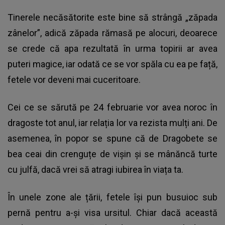
Tinerele necăsătorite este bine să strângă „zăpada
zânelor”, adică zăpada rămasă pe alocuri, deoarece
se crede că apa rezultată în urma topirii ar avea
puteri magice, iar odată ce se vor spăla cu ea pe față,
fetele vor deveni mai cuceritoare.
Cei ce se sărută pe 24 februarie vor avea noroc în
dragoste tot anul, iar relația lor va rezista mulți ani. De
asemenea, în popor se spune că de Dragobete se
bea ceai din crenguțe de vișin și se mânăncă turte
cu julfă, dacă vrei să atragi iubirea în viața ta.
În unele zone ale țării, fetele își pun busuioc sub
pernă pentru a-și visa ursitul. Chiar dacă această