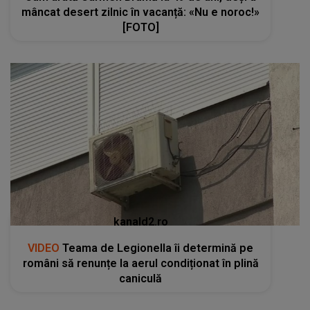
mâncat desert zilnic în vacanță: «Nu e noroc!»
[FOTO]
kanald2.ro
VIDEO
Teama de Legionella îi determină pe
români să renunțe la aerul condiționat în plină
caniculă