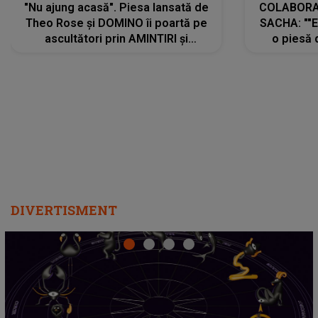
"Nu ajung acasă". Piesa lansată de
COLABORAR
Theo Rose și DOMINO îi poartă pe
SACHA: ""E
ascultători prin AMINTIRI și
o piesă 
REGĂSIRI, iar drumul emoțiilor
imediat pre
trece prin sufletul publicului:
cu mine șt
"Pentru toți cei care au plecat
păstrăm do
departe ca să le fie mai bine"
DIVERTISMENT