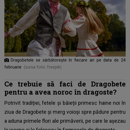
Dragobetele se sărbătorește în fiecare an pe data de 24
februarie
(sursa foto: freepik)
Ce trebuie să faci de Dragobete
pentru a avea noroc în dragoste?
Potrivit tradiției, fetele și băieții primesc haine noi în
ziua de
Dragobete
și merg voioși spre pădure pentru
a aduna primele flori ale primăverii, pe care le așezau
la icoane și le foloseau în farmecele de dragoste.