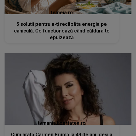
femeia.ro
5 soluții pentru a-ți recăpăta energia pe
caniculă. Ce funcționează când căldura te
epuizează
tvmania.libertatea.ro
Cum arată Carmen Brumă la 49 de ani, deși a