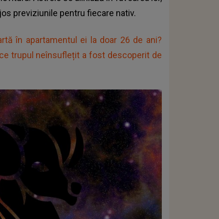
 jos previziunile pentru fiecare nativ.
rtă în apartamentul ei la doar 26 de ani?
ă ce trupul neînsuflețit a fost descoperit de