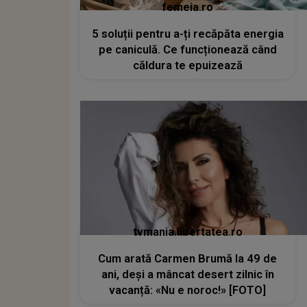
femeia.ro
5 soluții pentru a-ți recăpăta energia
pe caniculă. Ce funcționează când
căldura te epuizează
tvmania.libertatea.ro
Cum arată Carmen Brumă la 49 de
ani, deși a mâncat desert zilnic în
vacanță: «Nu e noroc!» [FOTO]