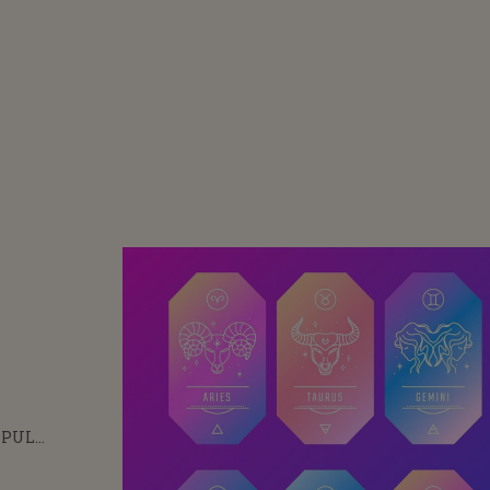
OPUL
NII 2-8
E 2026. ZODIA