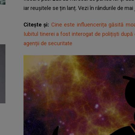
iar reușitele se țin lanț. Vezi în rândurile de mai
Citește și:
Cine este influencerița găsită moa
Iubitul tinerei a fost interogat de polițiști dup
agenții de securitate