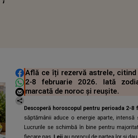
DISTRIBUIE ARTICOLUL
Află ce îți rezervă astrele, citi
2-8 februarie 2026. Iată zodi
marcată de noroc și reușite.
Descoperă horoscopul pentru perioada 2-8 
săptămânii aduce o energie aparte, intensă și
Lucrurile se schimbă în bine pentru majoritate
fiecare pas.
Leii
au norocul de partea lor și dau 