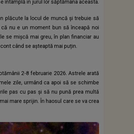
 se întâmplă în jurul lor săptămâna aceasta.
țin plăcute la locul de muncă și trebuie să
ți că nu e un moment bun să înceapă noi
ile se mișcă mai greu, în plan financiar au
 cont când se așteaptă mai puțin.
ăptămânii 2-8 februarie 2026. Astrele arată
rimele zile, urmând ca apoi să se schimbe
crurile pas cu pas și să nu pună prea multă
 mai mare sprijin. În haosul care se va crea