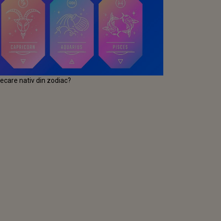
ecare nativ din zodiac?