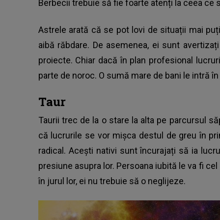
Berbecii trebuie să fie foarte atenți la ceea ce
Astrele arată că se pot lovi de situații mai pu
aibă răbdare. De asemenea, ei sunt avertiza
proiecte. Chiar dacă în plan profesional lucrur
parte de noroc. O sumă mare de bani le intră în
Taur
Taurii trec de la o stare la alta pe parcursul s
că lucrurile se vor mișca destul de greu în p
radical. Acești nativi sunt încurajați să ia lu
presiune asupra lor. Persoana iubită le va fi cel
în jurul lor, ei nu trebuie să o neglijeze.