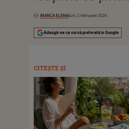
Publicat:
Autor:
luni, 2 februarie 2026
Actualizat:
BIANCA ELENA
luni, 2 februarie 2026
Adaugă-ne ca sursă preferată în Google
CITEȘTE ȘI