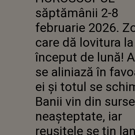
CARE DĂ
săptămânii 2-8
ÎNCEPUT
ASTRELE 
ÎN FAVOA
februarie 2026. Z
TOTUL S
BANII VI
care dă lovitura la
NEAȘTEPT
REUȘITEL
început de lună! A
se aliniază în fav
ei și totul se sch
Banii vin din surse
neașteptate, iar
reușitele se țin la