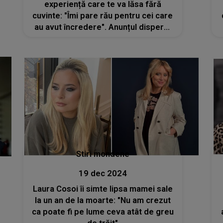
experiență care te va lăsa fără
cuvinte: "Îmi pare rău pentru cei care
au avut încredere". Anunțul disperat
făcut de actriță: "Vă rog să nu vă
lăsați păcăliți"
Stiri mondene
19 dec 2024
Laura Cosoi îi simte lipsa mamei sale
la un an de la moarte: "Nu am crezut
ca poate fi pe lume ceva atât de greu