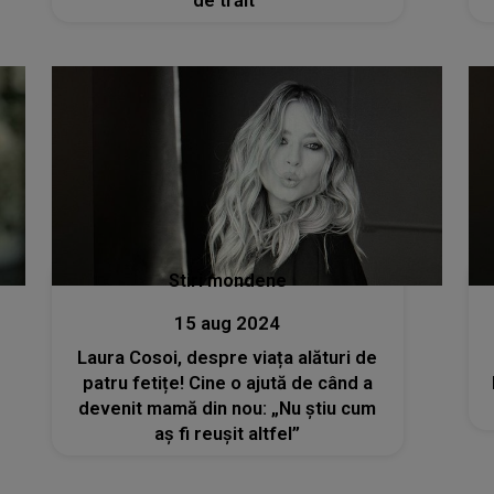
de trăit"
Stiri mondene
15 aug 2024
Laura Cosoi, despre viața alături de
patru fetițe! Cine o ajută de când a
devenit mamă din nou: „Nu știu cum
aș fi reușit altfel”