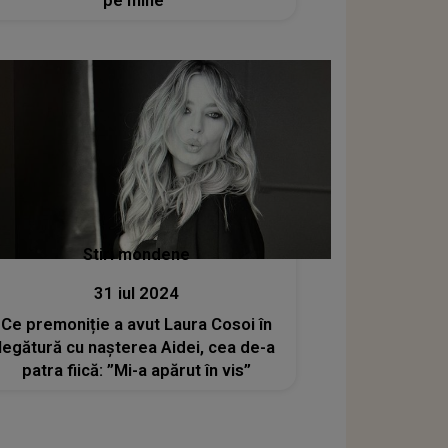
pe mine"
Stiri mondene
31 iul 2024
Ce premoniție a avut Laura Cosoi în
legătură cu nașterea Aidei, cea de-a
patra fiică: ”Mi-a apărut în vis”