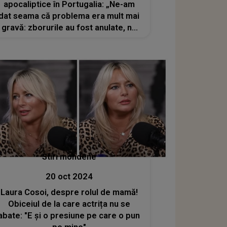
apocaliptice în Portugalia: „Ne-am
dat seama că problema era mult mai
gravă: zborurile au fost anulate, nu
exista internet, plata cu cardul nu
funcționa, nu aveam cash, băile erau
închise"
Stiri mondene
20 oct 2024
Laura Cosoi, despre rolul de mamă!
Obiceiul de la care actrița nu se
abate: "E și o presiune pe care o pun