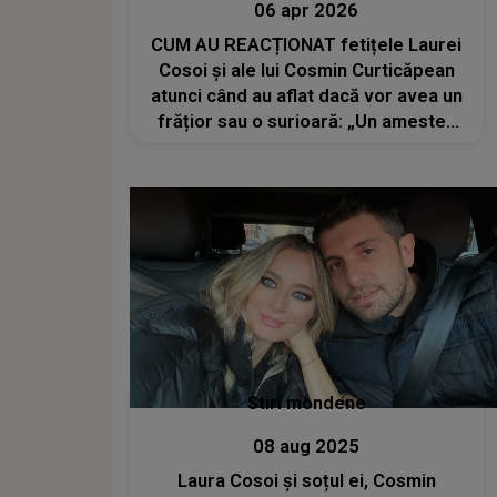
06 apr 2026
CUM AU REACȚIONAT fetițele Laurei
Cosoi și ale lui Cosmin Curticăpean
atunci când au aflat dacă vor avea un
frățior sau o surioară: „Un amestec
de uimire, bucurie și emoție pură”
Stiri mondene
08 aug 2025
Laura Cosoi și soțul ei, Cosmin