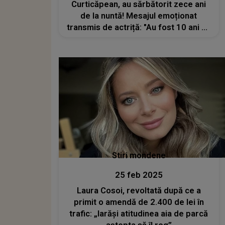
Curticăpean, au sărbătorit zece ani
de la nuntă! Mesajul emoționat
transmis de actriță: "Au fost 10 ani cu
de toate, dar rodul iubirii noastre
sunt cele patru minuni"
Stiri mondene
25 feb 2025
Laura Cosoi, revoltată după ce a
primit o amendă de 2.400 de lei în
trafic: „Iarăși atitudinea aia de parcă