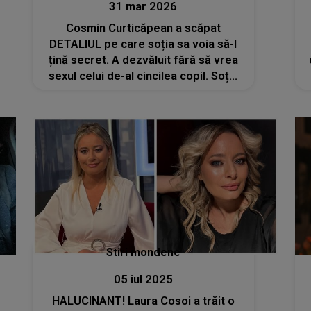
31 mar 2026
Cosmin Curticăpean a scăpat
DETALIUL pe care soția sa voia să-l
țină secret. A dezvăluit fără să vrea
sexul celui de-al cincilea copil. Soțul
Laurei Cosoi: " Eu am copii mici, 8 ani
are cea mai mare fetiță și..."
Stiri mondene
05 iul 2025
HALUCINANT! Laura Cosoi a trăit o