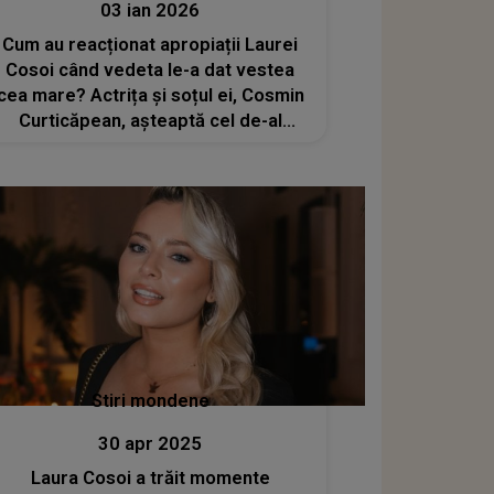
03 ian 2026
Cum au reacționat apropiații Laurei
Cosoi când vedeta le-a dat vestea
cea mare? Actrița și soțul ei, Cosmin
Curticăpean, așteaptă cel de-al
cincilea copil: „Mulțumim, Doamne
pentru darul primit!”
Stiri mondene
30 apr 2025
Laura Cosoi a trăit momente