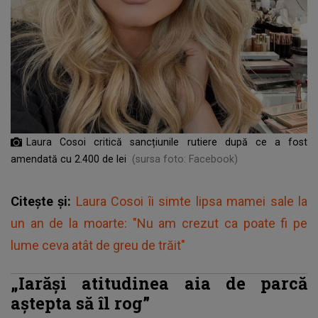
Laura Cosoi critică sancțiunile rutiere după ce a fost
amendată cu 2.400 de lei
(sursa foto: Facebook)
Citește și:
Laura Cosoi îi simte lipsa mamei sale la
un an de la moarte: "Nu am crezut ca poate fi pe
lume ceva atât de greu de trăit"
„Iarăși atitudinea aia de parcă
aștepta să îl rog”