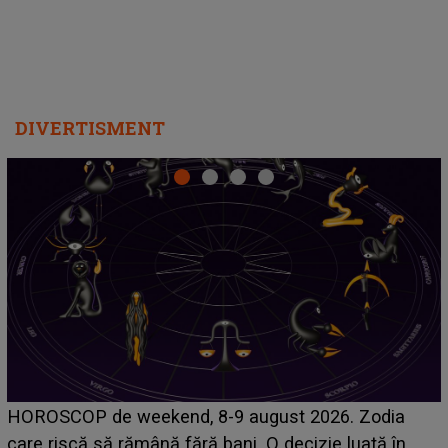
DIVERTISMENT
Emanuel a ținut ACEST DETALIU ASCUNS până
acum! În fața Alexandrei, concurentul din Casa Iubirii