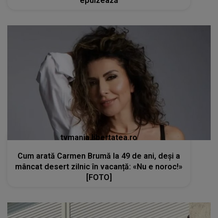
epuizează
tvmania.libertatea.ro
Cum arată Carmen Brumă la 49 de ani, deși a
mâncat desert zilnic în vacanță: «Nu e noroc!»
[FOTO]