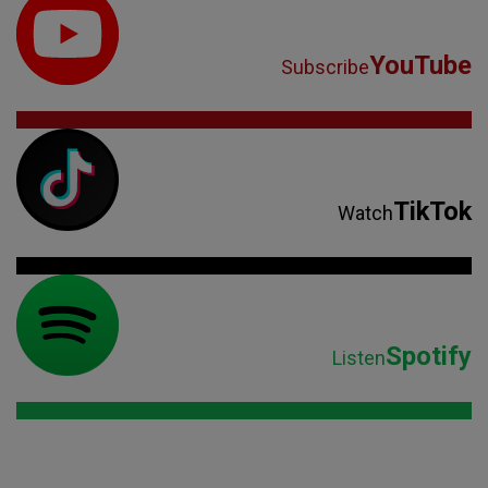
YouTube
Subscribe
TikTok
Watch
Spotify
Listen