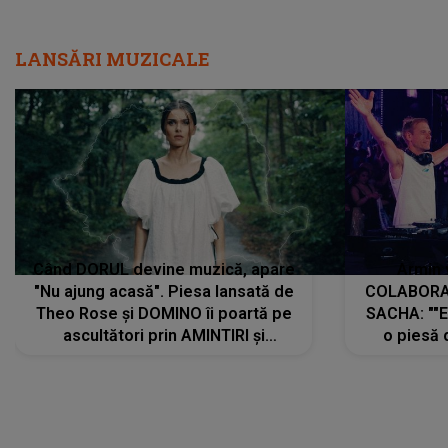
LANSĂRI MUZICALE
Când DORUL devine muzică, apare
Armin 
"Nu ajung acasă". Piesa lansată de
COLABORAR
Theo Rose și DOMINO îi poartă pe
SACHA: ""E
ascultători prin AMINTIRI și
o piesă 
REGĂSIRI, iar drumul emoțiilor
imediat pre
trece prin sufletul publicului:
cu mine șt
"Pentru toți cei care au plecat
păstrăm do
departe ca să le fie mai bine"