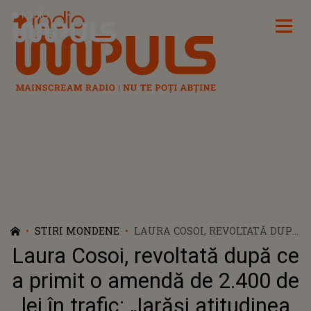
Radio Impuls
STIRI MONDENE
LAURA COSOI, REVOLTATĂ DUPĂ
CE A PRIMIT O AMENDĂ DE
Laura Cosoi, revoltată după ce
2.400 DE LEI ÎN TRAFIC: „IARĂȘI
ATITUDINEA AIA DE PARCĂ
a primit o amendă de 2.400 de
AȘTEPTA SĂ ÎL ROG”
lei în trafic: „Iarăși atitudinea