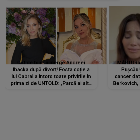
Cât de bine îi merge Andreei
MĂRTURIA
Ibacka după divorț! Fosta soție a
Pușcău!
lui Cabral a întors toate privirile în
cancer dato
prima zi de UNTOLD: „Parcă ai altă
Berkovich, 
strălucire, emani putere,
accident ru
încredere, siguranță...”
Dacă nu 