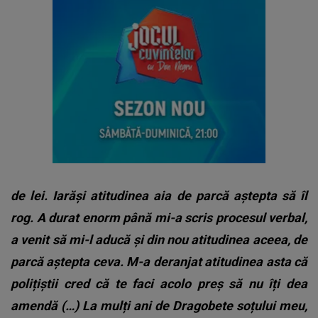
de lei. Iarăși atitudinea aia de parcă aștepta să îl
rog. A durat enorm până mi-a scris procesul verbal,
a venit să mi-l aducă și din nou atitudinea aceea, de
parcă aștepta ceva.
M-a deranjat atitudinea asta că
polițiștii cred că te faci acolo preș să nu îți dea
amendă (…) La mulți ani de Dragobete soțului meu,