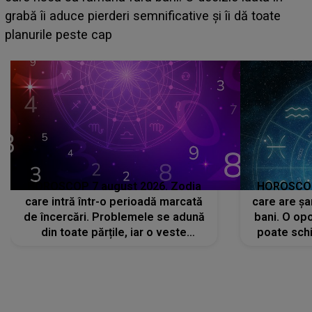
face o MĂRTURISIRE NEAȘTEPTATĂ despre mama
sa: "I-am spus și ei în față, eu nu te iubesc pentru
că..."
HOROSCOP 7 august 2026. Zodia
HOROSCOP 
care intră într-o perioadă marcată
care are șa
de încercări. Problemele se adună
bani. O opo
din toate părțile, iar o veste
poate schi
neașteptată îi dă planurile peste
la
cap