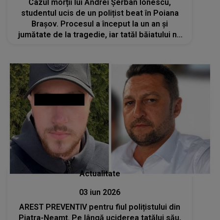
Cazul morții lui Andrei Șerban Ionescu,
studentul ucis de un polițist beat în Poiana
Brașov. Procesul a început la un an și
jumătate de la tragedie, iar tatăl băiatului nu
a fost lăsat să intre în sala de judecată: „Te
rog frumos, copilul meu e mort și..”
Actualitate
03 iun 2026
AREST PREVENTIV pentru fiul polițistului din
Piatra-Neamț. Pe lângă uciderea tatălui său,