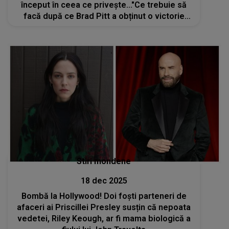
început în ceea ce privește..."Ce trebuie să
facă după ce Brad Pitt a obținut o victorie
importantă în lupta juridică pe care o aveau?
Vedeta are la dispoziție 45 de zile
Stiri mondene
18 dec 2025
Bombă la Hollywood! Doi foști parteneri de
afaceri ai Priscillei Presley susțin că nepoata
vedetei, Riley Keough, ar fi mama biologică a