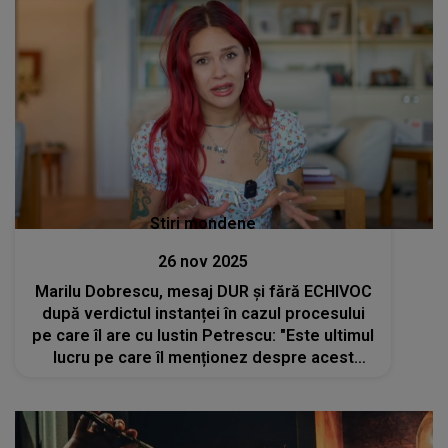
Stiri mondene
26 nov 2025
Marilu Dobrescu, mesaj DUR și fără ECHIVOC
după verdictul instanței în cazul procesului
pe care îl are cu Iustin Petrescu: "Este ultimul
lucru pe care îl menționez despre acest
subiect". CE A VRUT să evidențieze: "Instanța
nu a dispus..."