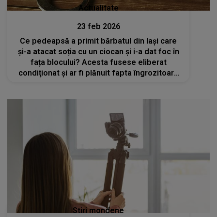
Actualitate
23 feb 2026
Ce pedeapsă a primit bărbatul din Iași care
și-a atacat soția cu un ciocan și i-a dat foc în
fața blocului? Acesta fusese eliberat
condiţionat și ar fi plănuit fapta îngrozitoare
în perioada petrecută în închisoare
Stiri mondene