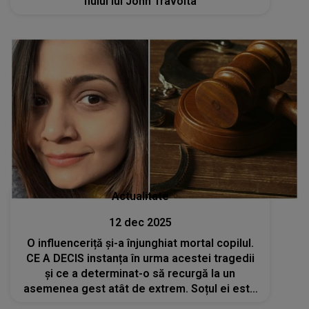
fiului lui John Travolta
Actualitate
12 dec 2025
O influenceriță și-a înjunghiat mortal copilul.
CE A DECIS instanța în urma acestei tragedii
și ce a determinat-o să recurgă la un
asemenea gest atât de extrem. Soțul ei este
devastat: "Mi-am pierdut fiul. Aceasta ar fi