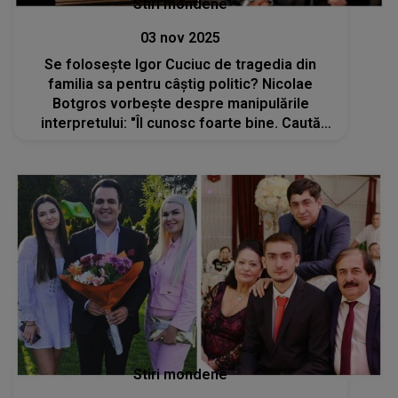
Stiri mondene
03 nov 2025
Se folosește Igor Cuciuc de tragedia din
familia sa pentru câștig politic? Nicolae
Botgros vorbește despre manipulările
interpretului: "Îl cunosc foarte bine. Caută
diverse motive ca să..."DECLARAȚIA
maestrului aruncă noi umbre asupra
conflictului
Stiri mondene