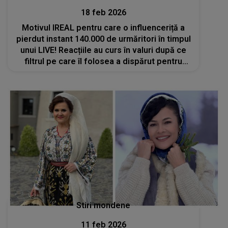
18 feb 2026
Motivul IREAL pentru care o influenceriță a
pierdut instant 140.000 de urmăritori în timpul
unui LIVE! Reacțiile au curs în valuri după ce
filtrul pe care îl folosea a dispărut pentru
câteva secunde, arătându-i adevărata
înfățișare: „Asta e prea de tot”
Stiri mondene
11 feb 2026