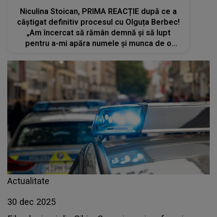
Niculina Stoican, PRIMA REACȚIE după ce a
câștigat definitiv procesul cu Olguța Berbec!
„Am încercat să rămân demnă și să lupt
pentru a-mi apăra numele și munca de o
viață”. Războiul dintre cele două artiste a
ajuns la final după 5 ani de tensiuni
Actualitate
30 dec 2025