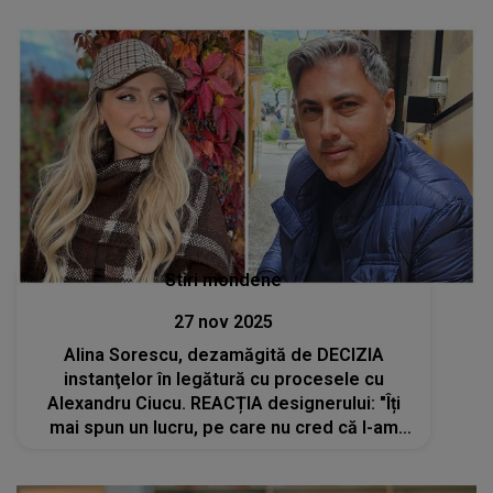
adevărata dreptate pentru mine"
Stiri mondene
27 nov 2025
Alina Sorescu, dezamăgită de DECIZIA
instanţelor în legătură cu procesele cu
Alexandru Ciucu. REACȚIA designerului: "Îți
mai spun un lucru, pe care nu cred că l-am
mai spus până acum. Toate lucrurile pe care
ea le-a..."