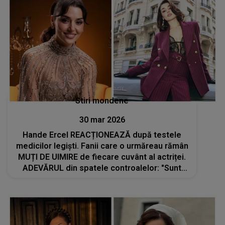
Stiri mondene
30 mar 2026
Hande Ercel REACȚIONEAZĂ după testele
medicilor legiști. Fanii care o urmăreau rămân
MUȚI DE UIMIRE de fiecare cuvânt al actriței.
ADEVĂRUL din spatele controalelor: "Sunt
conștientă că influențez un public larg și
am..."