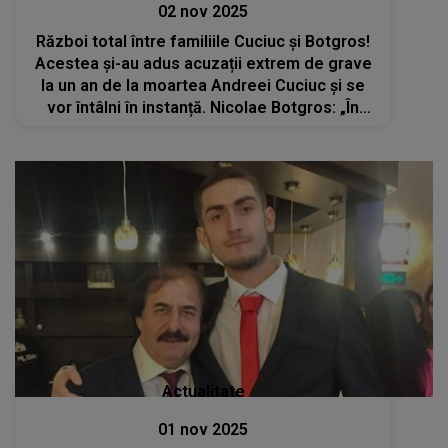
02 nov 2025
Război total între familiile Cuciuc și Botgros!
Acestea și-au adus acuzații extrem de grave
la un an de la moartea Andreei Cuciuc și se
vor întâlni în instanță. Nicolae Botgros: „În
apărarea onoarei și demnității noastre, vom
apela la toate căile legale”
Actualitate
01 nov 2025