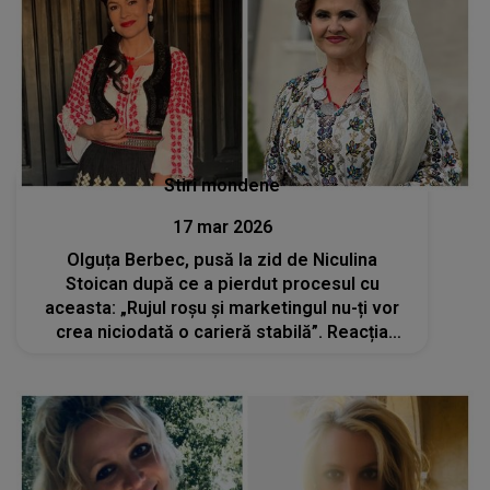
Stiri mondene
17 mar 2026
Olguța Berbec, pusă la zid de Niculina
Stoican după ce a pierdut procesul cu
aceasta: „Rujul roșu și marketingul nu-ți vor
crea niciodată o carieră stabilă”. Reacția
îndrăgitei artiste: „Nu mă miră nimic și nu
vreau să...”