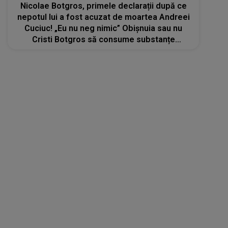
Nicolae Botgros, primele declarații după ce
nepotul lui a fost acuzat de moartea Andreei
Cuciuc! „Eu nu neg nimic” Obișnuia sau nu
Cristi Botgros să consume substanțe
interzise: „Am auzit de lucrul ăsta, dar nu
sunt dovezi”
Lansări muzicale
25 oct 2025
Celia și DJ Sava au lansat "Your love”. Piesa a