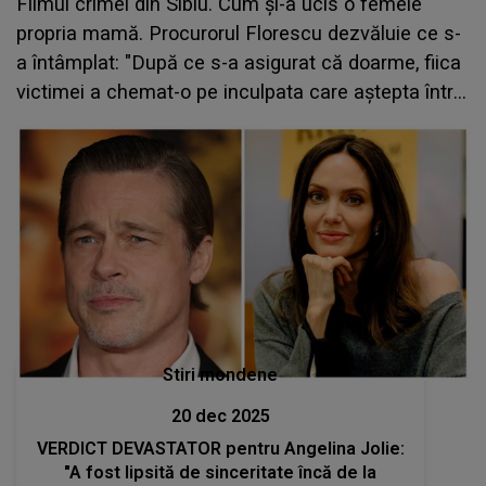
Filmul crimei din Sibiu. Cum și-a ucis o femeie
propria mamă. Procurorul Florescu dezvăluie ce s-
a întâmplat: "După ce s-a asigurat că doarme, fiica
victimei a chemat-o pe inculpata care aștepta într-
un autoturism parcat pe o stradă adiacentă..."
Stiri mondene
20 dec 2025
VERDICT DEVASTATOR pentru Angelina Jolie:
"A fost lipsită de sinceritate încă de la