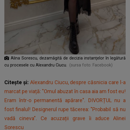
Alina Sorescu, dezamăgită de decizia instanţelor în legătură
cu procesele cu Alexandru Ciucu.
(sursa foto: Facebook)
Citește și:
Alexandru Ciucu, despre căsnicia care l-a
marcat pe viață: "Omul abuzat în casa aia am fost eu!
Eram într-o permanentă apărare". DIVORȚUL nu a
fost finalul! Designerul rupe tăcerea: "Probabil să nu
vadă cineva". Ce acuzații grave îi aduce Alinei
Sorescu