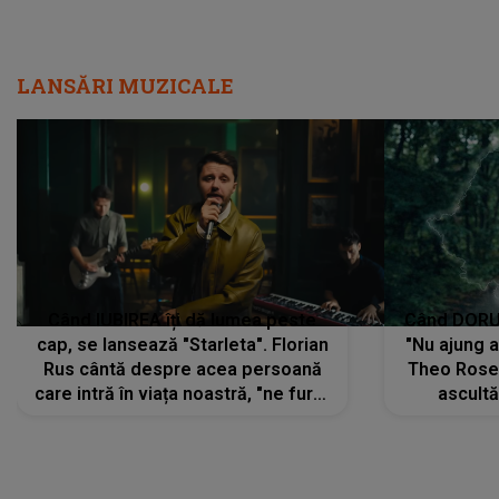
Când IUBIREA îți dă lumea peste
Când DORUL
cap, se lansează "Starleta". Florian
"Nu ajung 
Rus cântă despre acea persoană
Theo Rose 
care intră în viața noastră, "ne fură"
ascultă
toate PRIVIRILE, toate GÂNDURILE,
REGĂSIRI
tot UNIVERSUL și fără să ne dăm
trece pr
seama, ajunge să fie motivul
"Pentru t
pentru care zâmbim
departe 
DIVERTISMENT