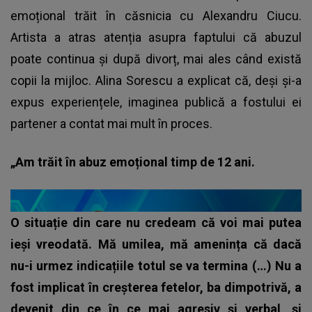
emoțional trăit în căsnicia cu Alexandru Ciucu.
Artista a atras atenția asupra faptului că abuzul
poate continua și după divorț, mai ales când există
copii la mijloc. Alina Sorescu a explicat că, deși și-a
expus experiențele, imaginea publică a fostului ei
partener a contat mai mult în proces.
„Am trăit în abuz emoțional timp de 12 ani.
O situație din care nu credeam că voi mai putea
ieși vreodată. Mă umilea, mă amenința că dacă
nu-i urmez indicațiile totul se va termina (…) Nu a
fost implicat în creșterea fetelor, ba dimpotrivă, a
devenit din ce în ce mai agresiv și verbal, și