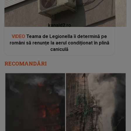
RECOMANDĂRI
INCENDIUL care a făcut prăpăd într-un
complex rezidențial. Sute de oameni sunt
prinși în INFERN, iar bilanțul a ajuns la 55 de
morți: "Este sfâșietor. Ne întrebăm cu
îngrijorare dacă mai sunt oameni blocaţi
înăuntru". Flăcările încă nu au fost stinse