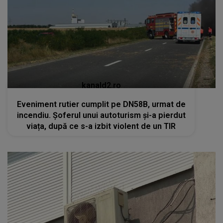
Eveniment rutier cumplit pe DN58B, urmat de
incendiu. Șoferul unui autoturism și-a pierdut
viața, după ce s-a izbit violent de un TIR
kanald2.ro
VIDEO
Teama de Legionella îi determină pe
români să renunțe la aerul condiționat în plină
caniculă