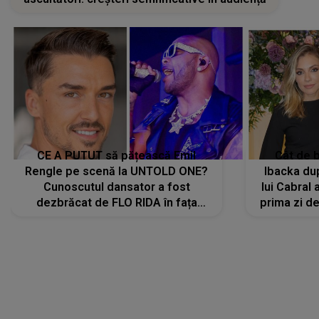
CE A PUTUT să pățească Emil
Cât de b
Rengle pe scenă la UNTOLD ONE?
Ibacka dup
Cunoscutul dansator a fost
lui Cabral a
dezbrăcat de FLO RIDA în fața
prima zi d
tuturor: „Mi-a dat hainele lui. Ce s-a
strălu
întâmplat mai exact...”
încre
LANSĂRI MUZICALE