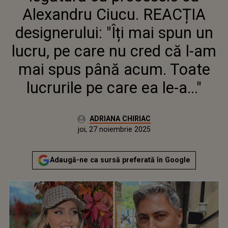
CĂ L-AM MAI SPUS PÂNĂ
Alexandru Ciucu. REACȚIA
ACUM. TOATE LUCRURILE PE
CARE EA LE-A..."
designerului: "Îți mai spun un
lucru, pe care nu cred că l-am
mai spus până acum. Toate
lucrurile pe care ea le-a..."
Autor:
ADRIANA CHIRIAC
Publicat:
joi, 27 noiembrie 2025
Actualizat:
joi, 27 noiembrie 2025
Adaugă-ne ca sursă preferată în Google