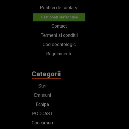
Regulamente
Categorii
Stiri
Emisiuni
Echipa
PODCAST
Concursuri
HOT40
Contact
Bd. Mărăști 65-67,
Romexpo Intrarea C,