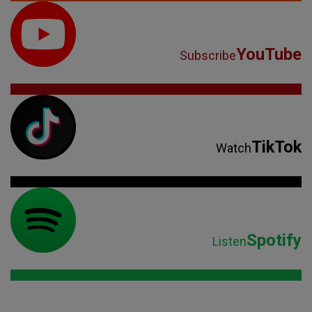
TikTok
Watch
Spotify
Listen
Parteneri: