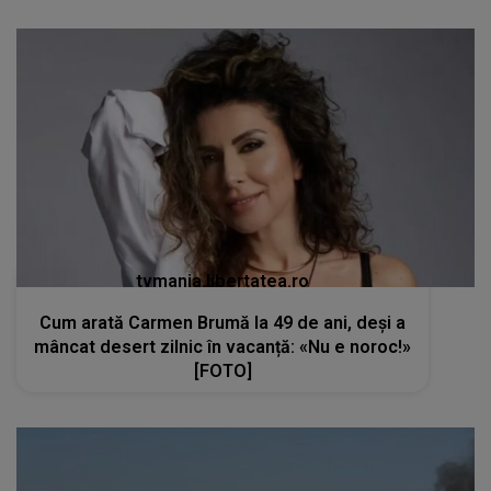
tvmania.libertatea.ro
Cum arată Carmen Brumă la 49 de ani, deși a
mâncat desert zilnic în vacanță: «Nu e noroc!»
[FOTO]
kanald2.ro