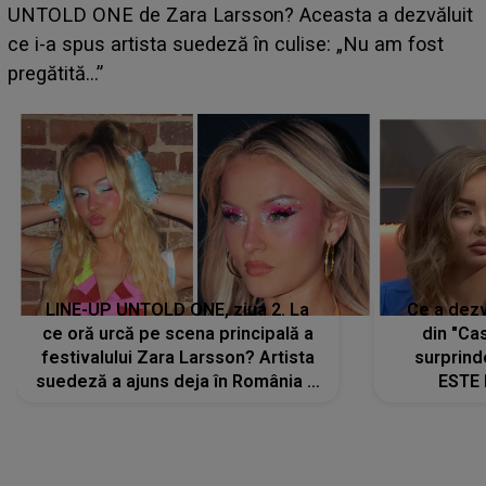
LINE-UP UNTOLD ONE, ziua 2. La
Ce a dezv
ce oră urcă pe scena principală a
din "Cas
festivalului Zara Larsson? Artista
surprind
suedeză a ajuns deja în România și
ESTE 
s-a filmat din camera de hotel
Alexandr
faptului 
IMED
CONECTEAZĂ-TE CU NOI