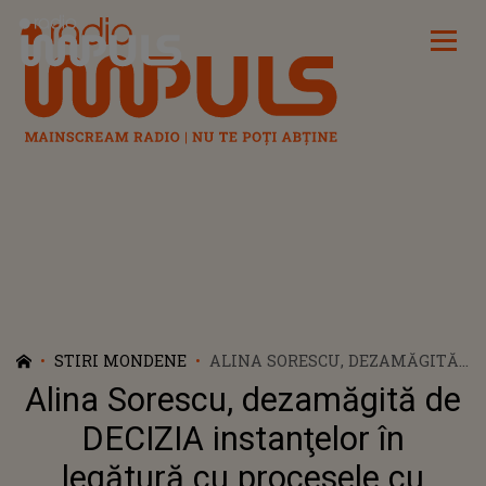
Radio Impuls
STIRI MONDENE
ALINA SORESCU, DEZAMĂGITĂ
DE DECIZIA INSTANŢELOR ÎN
Alina Sorescu, dezamăgită de
LEGĂTURĂ CU PROCESELE CU
ALEXANDRU CIUCU. REACȚIA
DECIZIA instanţelor în
DESIGNERULUI: "ÎȚI MAI SPUN
legătură cu procesele cu
UN LUCRU, PE CARE NU CRED