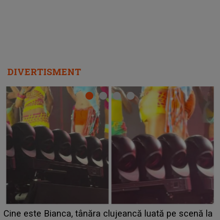
HOROSCOP 11 august 2026. Marte intră în Rac și
aduce tensiuni uriașe pentru o zodie! Conflictele
t
izbucnesc din senin în jurul ei, iar o situație dificilă
scapă de sub control