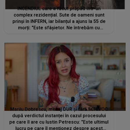
Marilu Dobrescu, mesaj DUR și fără ECHIVOC
după verdictul instanței în cazul procesului
pe care îl are cu Iustin Petrescu: "Este ultimul
lucru pe care îl menționez despre acest
subiect". CE A VRUT să evidențieze: "Instanța
nu a dispus..."
STIRI MONDENE