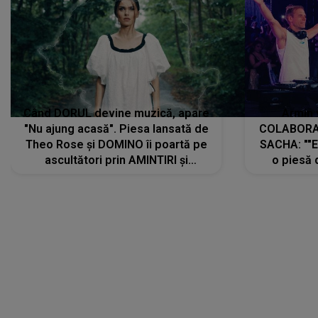
Când DORUL devine muzică, apare
Armin 
"Nu ajung acasă". Piesa lansată de
COLABORAR
Theo Rose și DOMINO îi poartă pe
SACHA: ""E
ascultători prin AMINTIRI și
o piesă 
REGĂSIRI, iar drumul emoțiilor
imediat pre
trece prin sufletul publicului:
cu mine șt
"Pentru toți cei care au plecat
păstrăm do
departe ca să le fie mai bine"