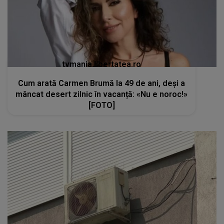
tvmania.libertatea.ro
Cum arată Carmen Brumă la 49 de ani, deși a
mâncat desert zilnic în vacanță: «Nu e noroc!»
[FOTO]