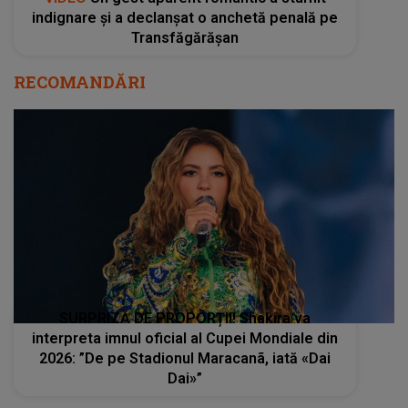
indignare și a declanșat o anchetă penală pe
Transfăgărășan
RECOMANDĂRI
SURPRIZĂ DE PROPORȚII! Shakira va
interpreta imnul oficial al Cupei Mondiale din
2026: ”De pe Stadionul Maracanã, iată «Dai
Dai»”