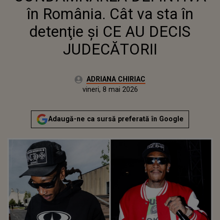
în România. Cât va sta în
detenţie şi CE AU DECIS
JUDECĂTORII
Autor:
ADRIANA CHIRIAC
Publicat:
vineri, 8 mai 2026
Actualizat:
vineri, 8 mai 2026
Adaugă-ne ca sursă preferată în Google