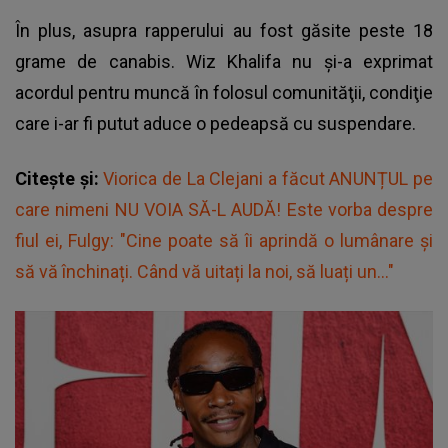
În plus, asupra rapperului au fost găsite peste 18
grame de canabis. Wiz Khalifa nu şi-a exprimat
acordul pentru muncă în folosul comunităţii, condiţie
care i-ar fi putut aduce o pedeapsă cu suspendare.
Citește și:
Viorica de La Clejani a făcut ANUNȚUL pe
care nimeni NU VOIA SĂ-L AUDĂ! Este vorba despre
fiul ei, Fulgy: "Cine poate să îi aprindă o lumânare și
să vă închinați. Când vă uitați la noi, să luați un..."