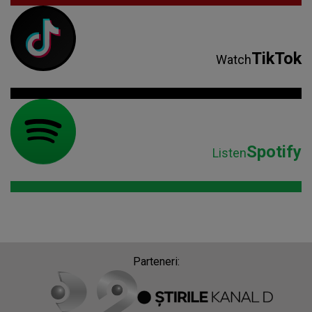
TikTok
Watch
Spotify
Listen
Parteneri: