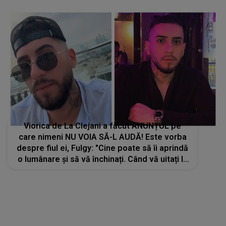
Viorica de La Clejani a făcut ANUNȚUL pe
care nimeni NU VOIA SĂ-L AUDĂ! Este vorba
despre fiul ei, Fulgy: "Cine poate să îi aprindă
o lumânare și să vă închinați. Când vă uitați la
noi, să luați un..."