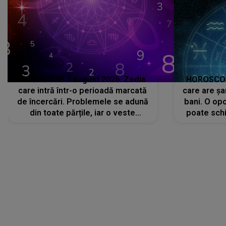
HOROSCOP 7 august 2026. Zodia
HOROSCOP 
care intră într-o perioadă marcată
care are șa
de încercări. Problemele se adună
bani. O opo
din toate părțile, iar o veste
poate schi
neașteptată îi dă planurile peste
la
cap