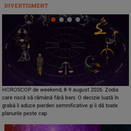
DIVERTISMENT
Emanuel a ținut ACEST DETALIU ASCUNS până
acum! În fața Alexandrei, concurentul din Casa Iubirii
face o MĂRTURISIRE NEAȘTEPTATĂ despre mama
sa: "I-am spus și ei în față, eu nu te iubesc pentru
că..."