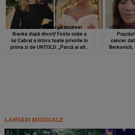
Cât de bine îi merge Andreei
MĂRTURIA
Ibacka după divorț! Fosta soție a
Pușcău!
lui Cabral a întors toate privirile în
cancer dato
prima zi de UNTOLD: „Parcă ai altă
Berkovich, 
strălucire, emani putere,
accident ru
încredere, siguranță...”
Dacă nu 
LANSĂRI MUZICALE