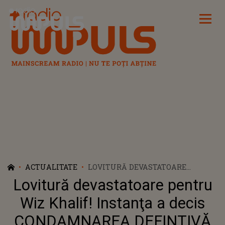
Radio Impuls
ACTUALITATE
LOVITURĂ DEVASTATOARE
PENTRU WIZ KHALIF! INSTANŢA
Lovitură devastatoare pentru
A DECIS CONDAMNAREA
DEFINTIVĂ ÎN ROMÂNIA. CÂT VA
Wiz Khalif! Instanţa a decis
STA ÎN DETENŢIE ŞI CE AU DECIS
CONDAMNAREA DEFINTIVĂ
JUDECĂTORII