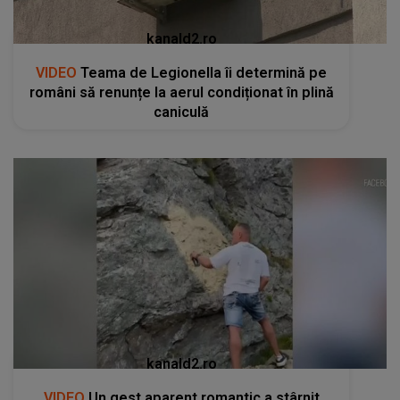
kanald2.ro
VIDEO
Teama de Legionella îi determină pe
români să renunțe la aerul condiționat în plină
caniculă
kanald2.ro
VIDEO
Un gest aparent romantic a stârnit