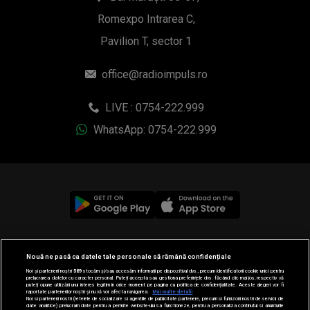
Romexpo Intrarea C,
Pavilion T, sector 1
office@radioimpuls.ro
LIVE : 0754-222.999
WhatsApp: 0754-222.999
© 2019-2026 DOGAN MEDIA INTERNATIONAL SA, Toate
Nouă ne pasă ca datele tale personale să rămână confidențiale
drepturile rezervate.
Noi și partenerii noștri
589
stocăm și/sau accesăm informații pe dispozitivul dvs., precum identificatorii cookie unici pentru
prelucrarea datelor cu caracter personal. Puteți accepta sau gestiona preferințele dvs. făcând clic mai jos, respectiv vă
puteți opune utilizării unui interes legitim în orice moment pe pagina cu politica de confidențialitate. Aceste alegeri vor fi
raportate partenerilor noștri și nu vă vor afecta navigarea.
Mai multe detalii
Noi si partenerii nostri (retelele de socializare si agentiile de publicitate partenere, precum si furnizorii nostri de servicii de
date analitice) prelucram date pentru a permite website-ului sa functioneze, pentru a personaliza continutul si anunturile