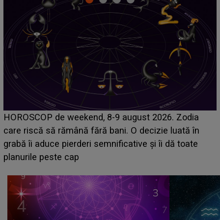
Emanuel a ținut ACEST DETALIU ASCUNS până
acum! În fața Alexandrei, concurentul din Casa Iubirii
face o MĂRTURISIRE NEAȘTEPTATĂ despre mama
sa: "I-am spus și ei în față, eu nu te iubesc pentru
că..."