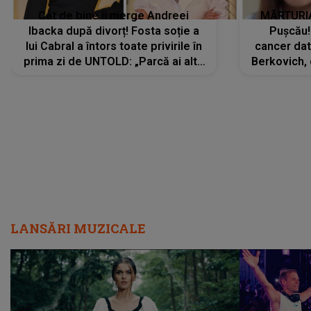
Cât de bine îi merge Andreei
MĂRTURIA
Ibacka după divorț! Fosta soție a
Pușcău!
lui Cabral a întors toate privirile în
cancer dato
prima zi de UNTOLD: „Parcă ai altă
Berkovich, 
strălucire, emani putere,
accident ru
încredere, siguranță...”
Dacă nu 
LANSĂRI MUZICALE