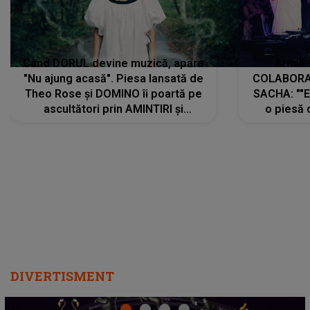
Când DORUL devine muzică, apare
Armin 
"Nu ajung acasă". Piesa lansată de
COLABORAR
Theo Rose și DOMINO îi poartă pe
SACHA: ""E
ascultători prin AMINTIRI și
o piesă 
REGĂSIRI, iar drumul emoțiilor
imediat pre
trece prin sufletul publicului:
cu mine șt
"Pentru toți cei care au plecat
păstrăm do
departe ca să le fie mai bine"
DIVERTISMENT