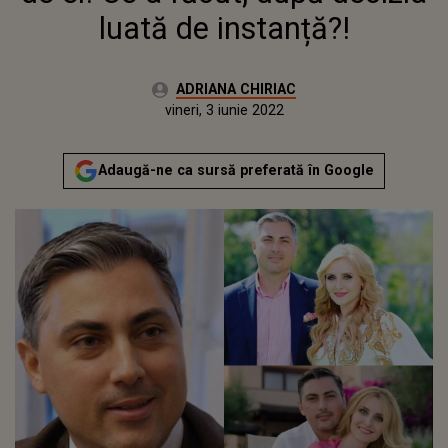
luată de instanță?!
Autor:
ADRIANA CHIRIAC
Publicat:
vineri, 3 iunie 2022
Actualizat:
vineri, 3 iunie 2022
Adaugă-ne ca sursă preferată în Google