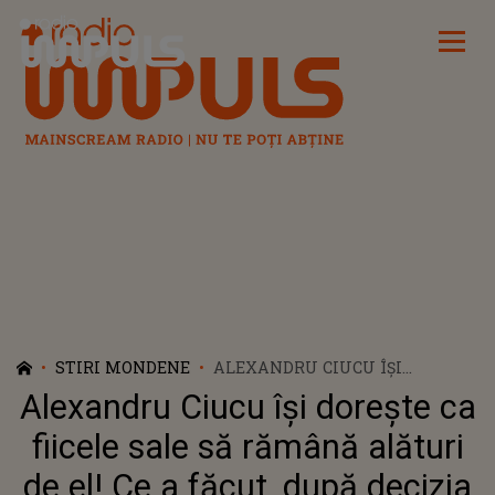
Radio Impuls
STIRI MONDENE
ALEXANDRU CIUCU ÎȘI
DOREȘTE CA FIICELE SALE SĂ
Alexandru Ciucu își dorește ca
RĂMÂNĂ ALĂTURI DE EL! CE A
FĂCUT, DUPĂ DECIZIA LUATĂ
fiicele sale să rămână alături
DE INSTANȚĂ?!
de el! Ce a făcut, după decizia