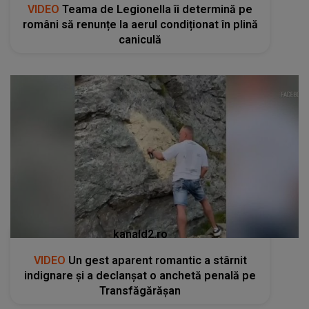
VIDEO
Teama de Legionella îi determină pe
români să renunțe la aerul condiționat în plină
caniculă
kanald2.ro
VIDEO
Un gest aparent romantic a stârnit
indignare și a declanșat o anchetă penală pe
Transfăgărășan