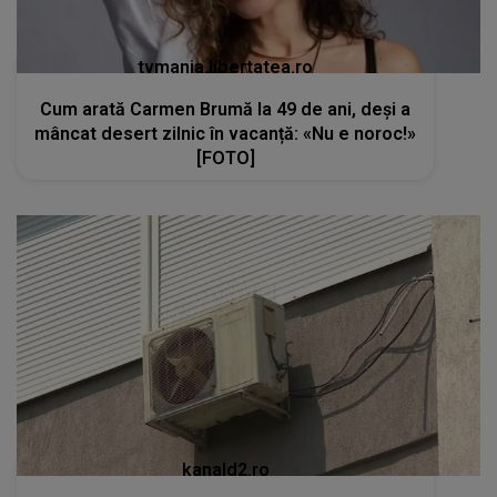
tvmania.libertatea.ro
Cum arată Carmen Brumă la 49 de ani, deși a
mâncat desert zilnic în vacanță: «Nu e noroc!»
[FOTO]
kanald2.ro