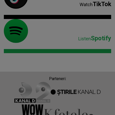
TikTok
Watch
Spotify
Listen
Parteneri: