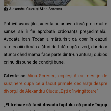
Alexandru Ciucu și Alina Sorescu
Potrivit avocaților, acesta nu ar avea însă prea multe
șanse să îi fie aprobată ordonanța președințială.
Avocata Ioan Todan a mărturisit că doar în cazuri
rare copiii rămân alături de tată după divorț, dar doar
atunci când mama face parte dintr-un anturaj dubios
ori nu dispune de condiții bune.
Citeste si:
Alina Sorescu, copleșită cu mesaje de
susținere după ce a făcut primele declarații despre
divorțul de Alexandru Ciucu: „Ești o învingătoare”
„El trebuie să facă dovada faptului că poate îngriji