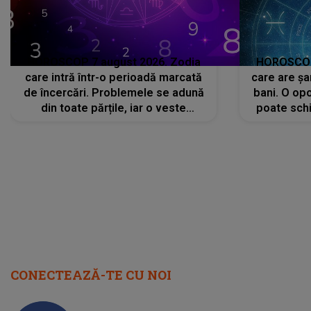
HOROSCOP 7 august 2026. Zodia
HOROSCOP 
care intră într-o perioadă marcată
care are șa
de încercări. Problemele se adună
bani. O opo
din toate părțile, iar o veste
poate schi
neașteptată îi dă planurile peste
la
cap
CONECTEAZĂ-TE CU NOI