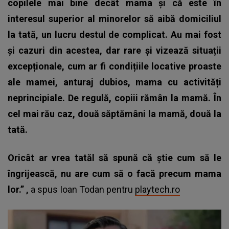
copilele mai bine decât mama și că este în
interesul superior al minorelor să aibă domiciliul
la tată, un lucru destul de complicat. Au mai fost
și cazuri din acestea, dar rare și vizează situații
excepționale, cum ar fi condițiile locative proaste
ale mamei, anturaj dubios, mama cu activități
neprincipiale. De regulă, copiii rămân la mamă. În
cel mai rău caz, două săptămâni la mamă, două la
tată.
Oricât ar vrea tatăl să spună că știe cum să le
îngrijească, nu are cum să o facă precum mama
lor.” ,
a spus Ioan Todan pentru
playtech.ro