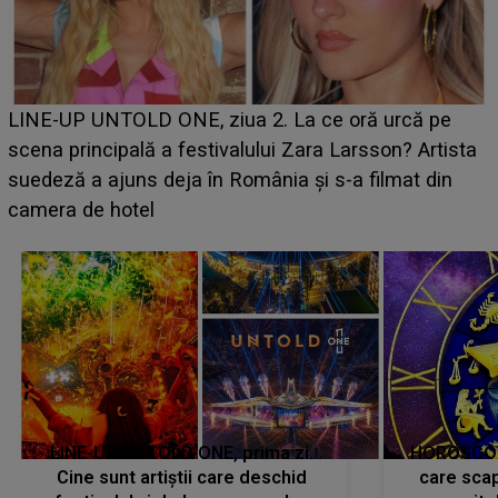
Ce a dezvăluit noua concurentă din "Casa Iubirii" l-a
luat prin surprindere pe Emanuel. CINE ESTE
BĂIATUL VIZAT de Alexandra?! Aflându-se în fața
faptului împlinit, A RECUNOSCUT IMEDIAT: "Am
avut..."
LINE-UP UNTOLD ONE, prima zi.
HOROSCOP 
Cine sunt artiștii care deschid
care scap