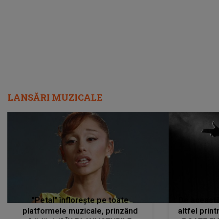
LANSĂRI MUZICALE
"Petal" înflorește pe toate
De această 
platformele muzicale, prinzând
altfel prin