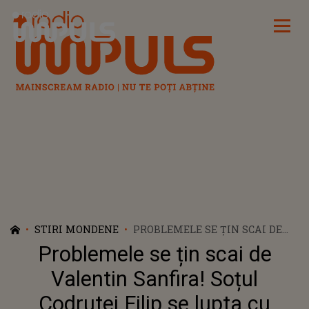
Radio Impuls
STIRI MONDENE
PROBLEMELE SE ȚIN SCAI DE
VALENTIN SANFIRA! SOȚUL
Problemele se țin scai de
CODRUTEI FILIP SE LUPTA CU
INSTANȚA
Valentin Sanfira! Soțul
Codrutei Filip se lupta cu