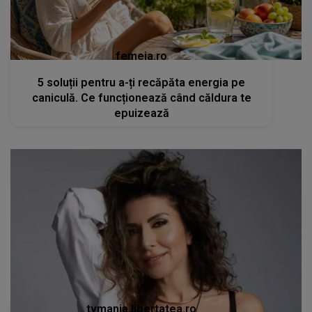
femeia.ro
5 soluții pentru a-ți recăpăta energia pe
caniculă. Ce funcționează când căldura te
epuizează
tvmania.libertatea.ro