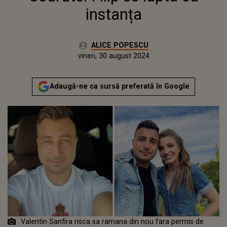
instanța
Autor:
ALICE POPESCU
Publicat:
miercuri, 30 august 2023
Actualizat:
vineri, 30 august 2024
Adaugă-ne ca sursă preferată în Google
Valentin Sanfira risca sa ramana din nou fara permis de