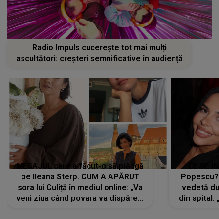
Radio Impuls cucerește tot mai mulți
ascultători: creșteri semnificative în audiență
MESAJUL care a făcut-o să plângă
CE SE Î
pe Ileana Sterp. CUM A APĂRUT
Popescu?
sora lui Culiță în mediul online: „Va
vedetă du
veni ziua când povara va dispărea,
din spital:
iar lacrimile...”