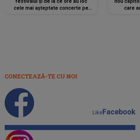
festivalul și de la ce ore au loc
nou capitol
cele mai așteptate concerte pe
care a
scena principală?
perioadă 
CONECTEAZĂ-TE CU NOI
Facebook
Like