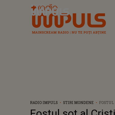
Radio Impuls
RADIO IMPULS
STIRI MONDENE
FOSTUL 
CRISTIN
Fostul soț al Crist
ESTE BU