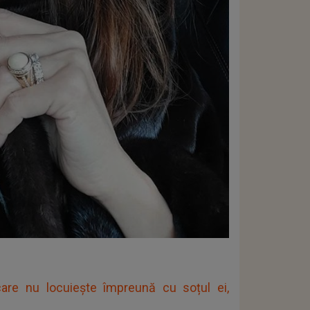
care nu locuiește împreună cu soțul ei,