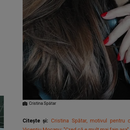
Cristina Spătar
Citește și:
Cristina Spătar, motivul pentru 
Vicențiu Mocanu: "Cred că e mult mai fain așa"