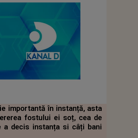
ie importantă în instanță, asta
ererea fostului ei soț, cea de
 a decis instanța si câți bani