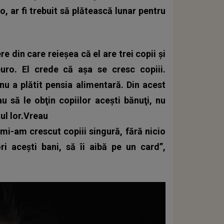
ro, ar fi trebuit să plătească lunar pentru
e din care reieşea că el are trei copii şi
uro. El crede că aşa se cresc copiii.
nu a plătit pensia alimentară. Din acest
 să le obţin copiilor aceşti bănuţi, nu
ul lor.Vreau
u mi-am crescut copiii singură, fără nicio
i aceşti bani, să îi aibă pe un card”,