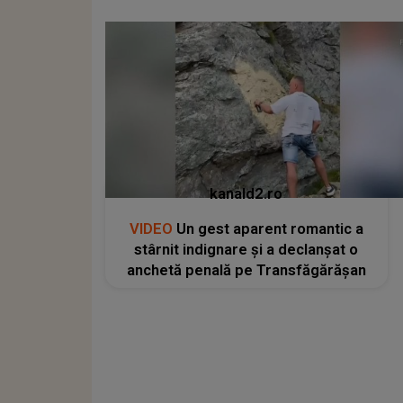
kanald2.ro
VIDEO
Un gest aparent romantic a
stârnit indignare și a declanșat o
anchetă penală pe Transfăgărășan