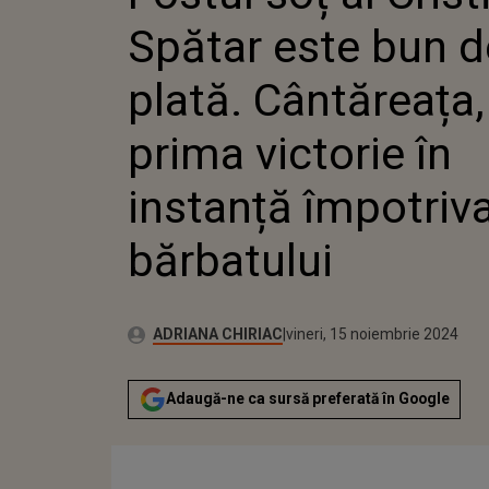
CÂNTĂR
Spătar este bun d
VICTORI
ÎMPOTR
BĂRBAT
plată. Cântăreața,
prima victorie în
instanță împotriv
bărbatului
Publicat:
Autor:
miercuri, 15 noiembrie 2023
Actualizat:
ADRIANA CHIRIAC
vineri, 15 noiembrie 2024
Adaugă-ne ca sursă preferată în Google