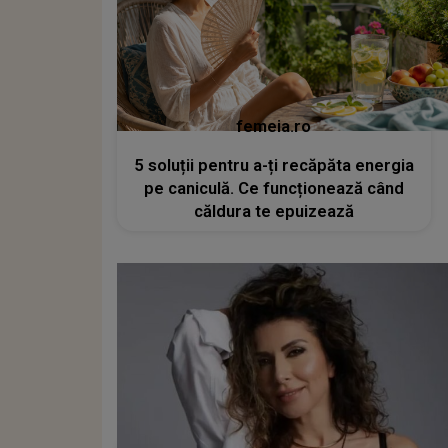
femeia.ro
5 soluții pentru a-ți recăpăta energia
pe caniculă. Ce funcționează când
căldura te epuizează