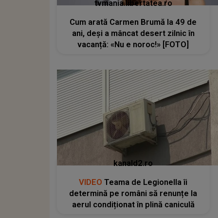
tvmania.libertatea.ro
Cum arată Carmen Brumă la 49 de
ani, deși a mâncat desert zilnic în
vacanță: «Nu e noroc!» [FOTO]
kanald2.ro
VIDEO
Teama de Legionella îi
determină pe români să renunțe la
aerul condiționat în plină caniculă