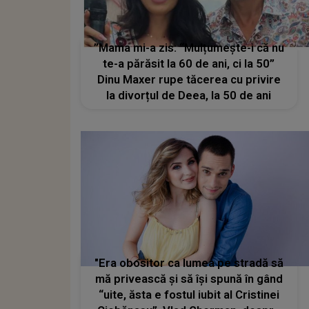
”Mama mi-a zis: “Mulțumește-i că nu
te-a părăsit la 60 de ani, ci la 50”
Dinu Maxer rupe tăcerea cu privire
la divorțul de Deea, la 50 de ani
"Era obositor ca lumea pe stradă să
mă privească și să își spună în gând
“uite, ăsta e fostul iubit al Cristinei