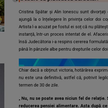
Cristina Spătar și Alin Ionescu sunt divorțați
ajungă la o înțelegere în privința celor doi co
Artista l-a acuzat pe fostul ei soț că nu plăte
instanță, într-un proces intentat de el. Afacer
însă Judecătoria i-a respins cererea formulată
până în pânzele albe pentru drepturile celor doi 
Chiar dacă a obținut victoria, hotărârea expri
nu este una definitivă, astfel că, potrivit legi
termen de 30 de zile.
„
Nu, nu se poate avea niciun fel de relație.
reducerea pensiei alimentare. Asta după ce 