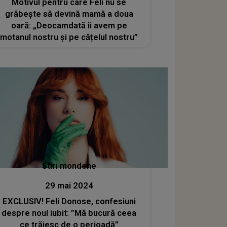
Motivul pentru care Feli nu se
grăbește să devină mamă a doua
oară: „Deocamdată îi avem pe
motanul nostru și pe cățelul nostru”
Stiri mondene
29 mai 2024
EXCLUSIV! Feli Donose, confesiuni
despre noul iubit: ”Mă bucură ceea
ce trăiesc de o perioadă”