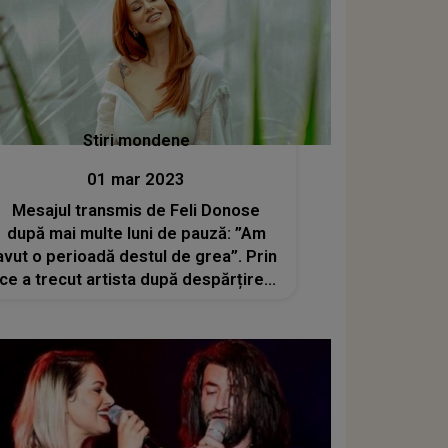
Stiri mondene
01 mar 2023
Mesajul transmis de Feli Donose
după mai multe luni de pauză: ”Am
avut o perioadă destul de grea”. Prin
ce a trecut artista după despărțirea
de tatăl fetiței