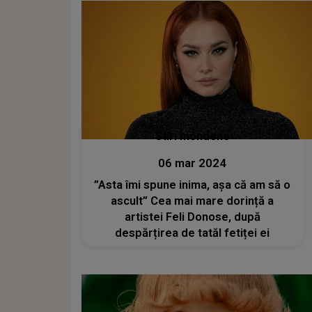
Stiri mondene
06 mar 2024
”Asta îmi spune inima, așa că am să o
ascult” Cea mai mare dorință a
artistei Feli Donose, după
despărțirea de tatăl fetiței ei