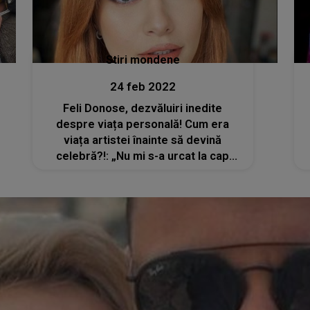
Stiri mondene
24 feb 2022
Feli Donose, dezvăluiri inedite
despre viața personală! Cum era
viața artistei înainte să devină
celebră?!: „Nu mi s-a urcat la cap
celebritatea”