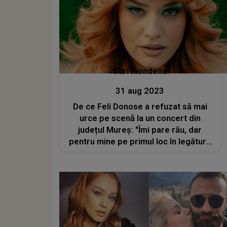
Stiri mondene
31 aug 2023
De ce Feli Donose a refuzat să mai
urce pe scenă la un concert din
județul Mureș: "Îmi pare rău, dar
pentru mine pe primul loc în legătură
cu un om sunt omenia și respectul"