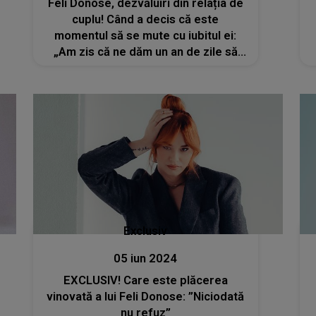
Feli Donose, dezvăluiri din relația de
cuplu! Când a decis că este
momentul să se mute cu iubitul ei:
„Am zis că ne dăm un an de zile să
vedem care e relația lui cu Nora
Luna”
Exclusiv
05 iun 2024
EXCLUSIV! Care este plăcerea
vinovată a lui Feli Donose: ”Niciodată
nu refuz”