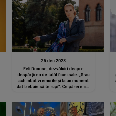
Stiri
25 dec 2023
Feli Donose, dezvăluiri despre
despărțirea de tatăl fiicei sale: „S-au
schimbat vremurile și la un moment
dat trebuie să te rupi”. Ce părere are
mama artistei despre divorț?