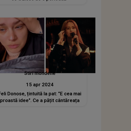
Stiri mondene
15 apr 2024
Feli Donose, țintuită la pat: "E cea mai
proastă idee". Ce a pățit cântăreața