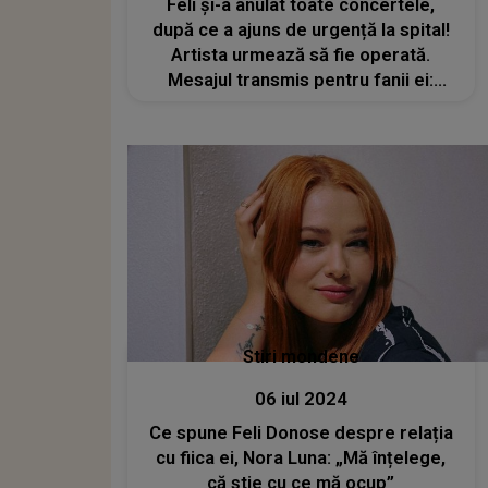
Feli și-a anulat toate concertele,
după ce a ajuns de urgență la spital!
Artista urmează să fie operată.
Mesajul transmis pentru fanii ei:
„Aveți grijă de sănătate, în special
fetele, mergeți la controale”
Stiri mondene
06 iul 2024
Ce spune Feli Donose despre relația
cu fiica ei, Nora Luna: „Mă înțelege,
că știe cu ce mă ocup”