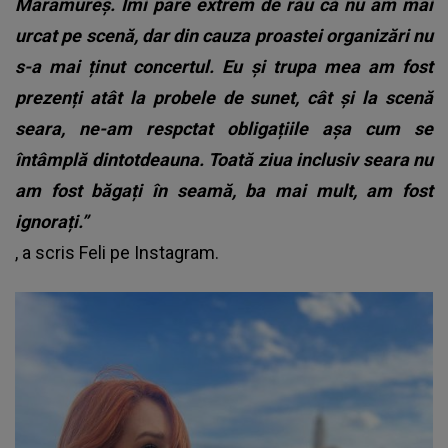
Maramureș. Îmi pare extrem de rău că nu am mai
urcat pe scenă, dar din cauza proastei organizări nu
s-a mai ținut concertul. Eu și trupa mea am fost
prezenți atât la probele de sunet, cât și la scenă
seara, ne-am respctat obligațiile așa cum se
întâmplă dintotdeauna. Toată ziua inclusiv seara nu
am fost băgați în seamă, ba mai mult, am fost
ignorați.”
, a scris Feli pe Instagram.