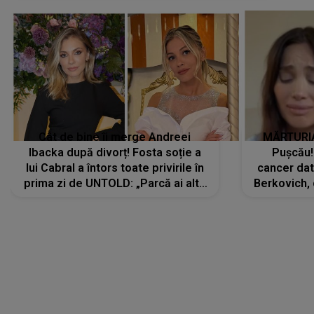
Cât de bine îi merge Andreei
MĂRTURIA
Ibacka după divorț! Fosta soție a
Pușcău!
lui Cabral a întors toate privirile în
cancer dato
prima zi de UNTOLD: „Parcă ai altă
Berkovich, 
strălucire, emani putere,
accident ru
încredere, siguranță...”
Dacă nu 