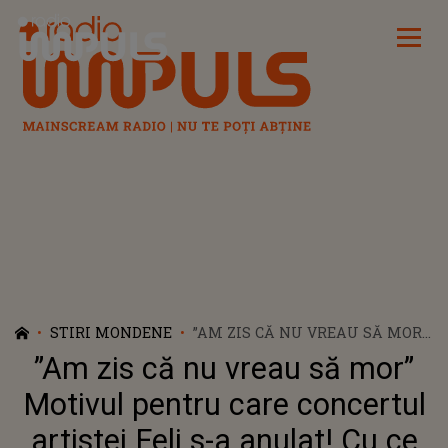
Radio Impuls
STIRI MONDENE
”AM ZIS CĂ NU VREAU SĂ MOR”
MOTIVUL PENTRU CARE
”Am zis că nu vreau să mor”
CONCERTUL ARTISTEI FELI S-A
ANULAT! CU CE PROBLEME SE
Motivul pentru care concertul
CONFRUNTĂ CÂNTĂREAȚA
artistei Feli s-a anulat! Cu ce