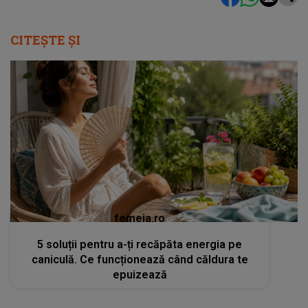
CITEȘTE ȘI
femeia.ro
5 soluții pentru a-ți recăpăta energia pe
caniculă. Ce funcționează când căldura te
epuizează