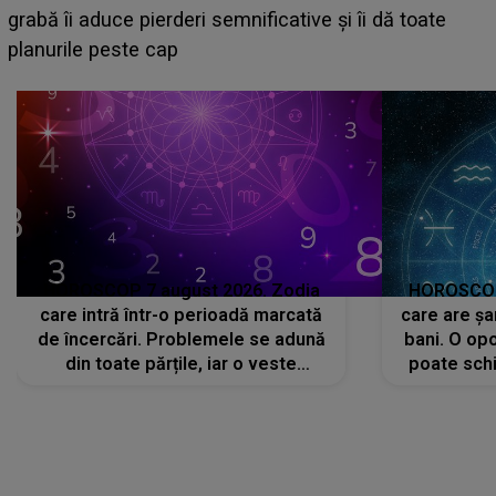
face o MĂRTURISIRE NEAȘTEPTATĂ despre mama
sa: "I-am spus și ei în față, eu nu te iubesc pentru
că..."
HOROSCOP 7 august 2026. Zodia
HOROSCOP 
care intră într-o perioadă marcată
care are șa
de încercări. Problemele se adună
bani. O opo
din toate părțile, iar o veste
poate schi
neașteptată îi dă planurile peste
la
cap