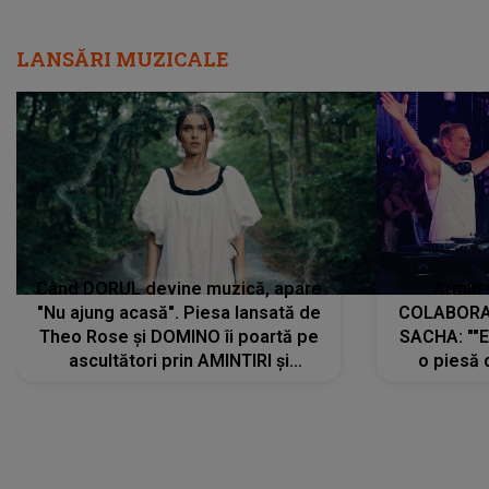
LANSĂRI MUZICALE
Când DORUL devine muzică, apare
Armin 
"Nu ajung acasă". Piesa lansată de
COLABORAR
Theo Rose și DOMINO îi poartă pe
SACHA: ""E
ascultători prin AMINTIRI și
o piesă 
REGĂSIRI, iar drumul emoțiilor
imediat pre
trece prin sufletul publicului:
cu mine șt
"Pentru toți cei care au plecat
păstrăm do
departe ca să le fie mai bine"