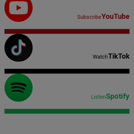
YouTube
Subscribe
TikTok
Watch
Spotify
Listen