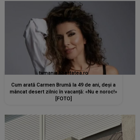
tvmania.libertatea.ro
Cum arată Carmen Brumă la 49 de ani, deși a
mâncat desert zilnic în vacanță: «Nu e noroc!»
[FOTO]