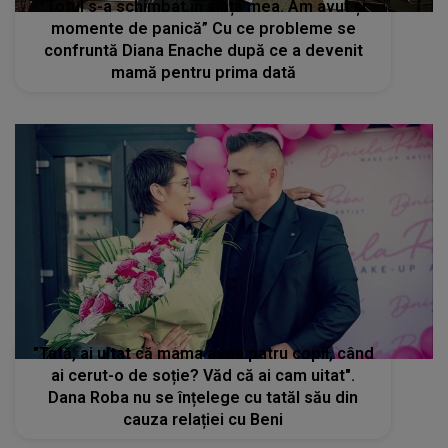
”Totul s-a schimbat în viața mea. Am avut și
momente de panică” Cu ce probleme se
confruntă Diana Enache după ce a devenit
mamă pentru prima dată
"Tată, ai uitat că mama avea patru copii, când
ai cerut-o de soție? Văd că ai cam uitat".
Dana Roba nu se înțelege cu tatăl său din
cauza relației cu Beni