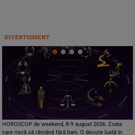
DIVERTISMENT
Emanuel a ținut ACEST DETALIU ASCUNS până
acum! În fața Alexandrei, concurentul din Casa Iubirii