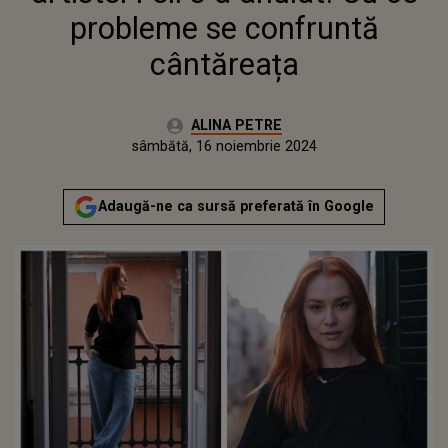
probleme se confruntă
cântăreața
Autor:
ALINA PETRE
Publicat:
joi, 16 noiembrie 2023
Actualizat:
sâmbătă, 16 noiembrie 2024
Adaugă-ne ca sursă preferată în Google