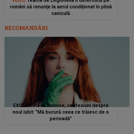
VIDEO
Teama de Legionella îi determină pe
români să renunțe la aerul condiționat în plină
caniculă
RECOMANDĂRI
EXCLUSIV! Feli Donose, confesiuni despre
noul iubit: ”Mă bucură ceea ce trăiesc de o
perioadă”