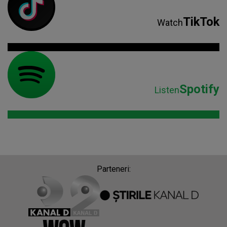
TikTok
Watch
Spotify
Listen
Parteneri: