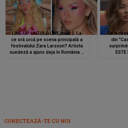
LINE-UP UNTOLD ONE, ziua 2. La
Ce a dezv
ce oră urcă pe scena principală a
din "Cas
festivalului Zara Larsson? Artista
surprind
suedeză a ajuns deja în România și
ESTE 
s-a filmat din camera de hotel
Alexandr
faptului 
IMED
CONECTEAZĂ-TE CU NOI