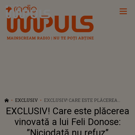
Radio Impuls
EXCLUSIV
EXCLUSIV! CARE ESTE PLĂCEREA
VINOVATĂ A LUI FELI DONOSE:
EXCLUSIV! Care este plăcerea
”NICIODATĂ NU REFUZ”
vinovată a lui Feli Donose:
”Niciodată nu refuz”