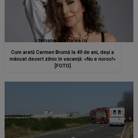
tvmania.libertatea.ro
Cum arată Carmen Brumă la 49 de ani, deși a
mâncat desert zilnic în vacanță: «Nu e noroc!»
[FOTO]