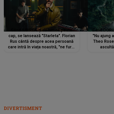
Când IUBIREA îți dă lumea peste
Când DORUL
cap, se lansează "Starleta". Florian
"Nu ajung 
Rus cântă despre acea persoană
Theo Rose 
care intră în viața noastră, "ne fură"
ascultă
toate PRIVIRILE, toate GÂNDURILE,
REGĂSIRI
tot UNIVERSUL și fără să ne dăm
trece pr
seama, ajunge să fie motivul
"Pentru t
pentru care zâmbim
departe 
DIVERTISMENT