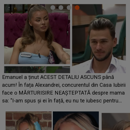
Cine este Bianca, tânăra clujeancă
U ASCUNS până
UNTOLD ONE de Zara Larsson? Ac
ntul din Casa Iubirii
ce i-a spus artista suedeză în cul
TATĂ despre mama
pregătită...”
u te iubesc pentru