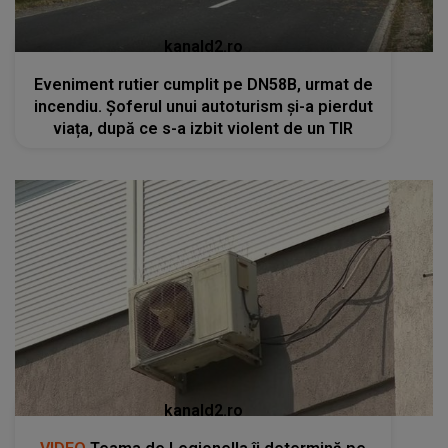
kanald2.ro
Eveniment rutier cumplit pe DN58B, urmat de
incendiu. Șoferul unui autoturism și-a pierdut
viața, după ce s-a izbit violent de un TIR
kanald2.ro