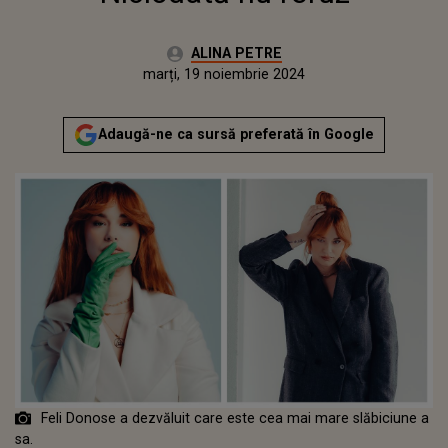
Autor:
ALINA PETRE
Publicat:
miercuri, 5 iunie 2024
Actualizat:
marți, 19 noiembrie 2024
Adaugă-ne ca sursă preferată în Google
Feli Donose a dezvăluit care este cea mai mare slăbiciune a
sa.