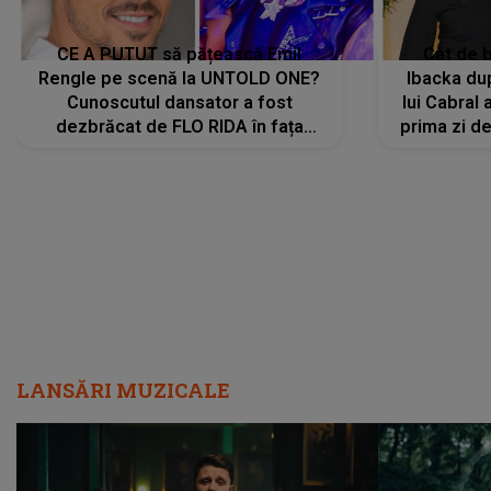
CE A PUTUT să pățească Emil
Cât de b
Rengle pe scenă la UNTOLD ONE?
Ibacka dup
Cunoscutul dansator a fost
lui Cabral a
dezbrăcat de FLO RIDA în fața
prima zi d
tuturor: „Mi-a dat hainele lui. Ce s-a
strălu
întâmplat mai exact...”
încre
LANSĂRI MUZICALE