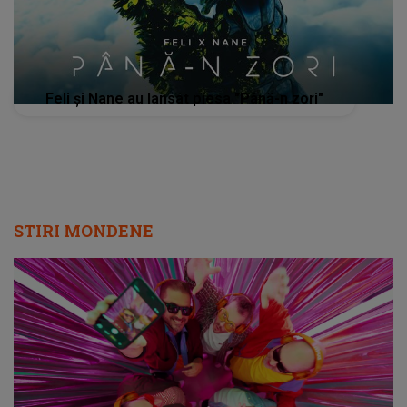
Feli și Nane au lansat piesa "Până-n zori"
STIRI MONDENE