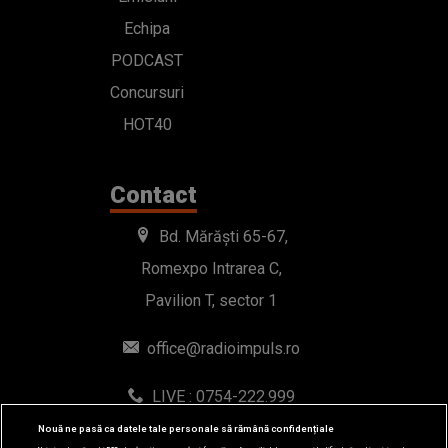
Echipa
PODCAST
Concursuri
HOT40
Contact
Bd. Mărăști 65-67,
Romexpo Intrarea C,
Pavilion T, sector 1
office@radioimpuls.ro
LIVE : 0754-222.999
WhatsApp: 0754-222.999
Nouă ne pasă ca datele tale personale să rămână confidențiale