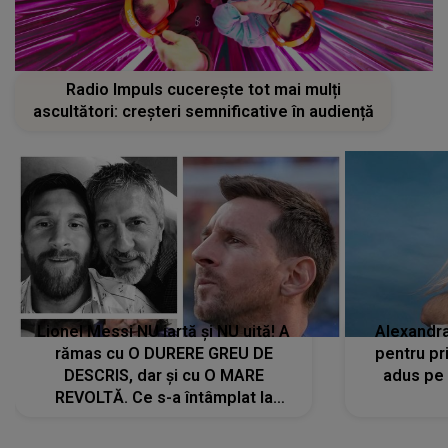
Radio Impuls cucerește tot mai mulți
ascultători: creșteri semnificative în audiență
Lionel Messi NU iartă și NU uită! A
Alexandr
rămas cu O DURERE GREU DE
pentru pr
DESCRIS, dar și cu O MARE
adus pe 
REVOLTĂ. Ce s-a întâmplat la
ÎNMORMÂNTAREA tatălui său l-a
făcut să ia o DECIZIE DRASTICĂ