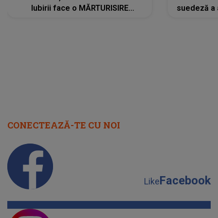
Iubirii face o MĂRTURISIRE
suedeză a a
NEAȘTEPTATĂ despre mama sa:
s-a film
"I-am spus și ei în față, eu nu te
iubesc pentru că..."
CONECTEAZĂ-TE CU NOI
Facebook
Like