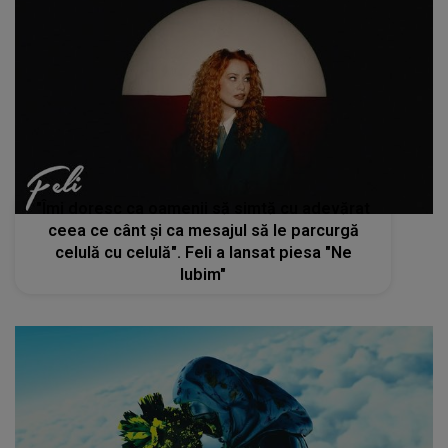
"Îmi doresc ca oamenii să simtă cu adevărat
ceea ce cânt și ca mesajul să le parcurgă
celulă cu celulă". Feli a lansat piesa "Ne
Iubim"