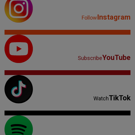
Instagram
Follow
YouTube
Subscribe
TikTok
Watch