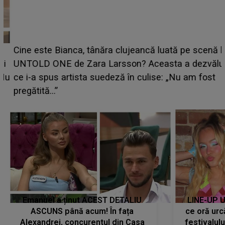
Cine este Bianca, tânăra clujeancă luată pe scenă la
UNTOLD ONE de Zara Larsson? Aceasta a dezvăluit
ce i-a spus artista suedeză în culise: „Nu am fost
pregătită...”
Emanuel a ținut ACEST DETALIU
LINE-UP U
ASCUNS până acum! În fața
ce oră urc
Alexandrei, concurentul din Casa
festivalul