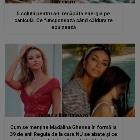
femeia.ro
5 soluții pentru a-ți recăpăta energia pe
caniculă. Ce funcționează când căldura te
epuizează
tvmania.libertatea.ro
Cum se menține Mădălina Ghenea în formă la
39 de ani! Regula de la care NU se abate și ce