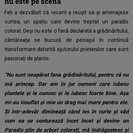
nu este pe scenă
Feli a dezvăluit că recent a reușit să-și amenajeze
curtea, un spațiu care devine treptat un paradis
colorat. Deși nu este o fană declarată a grădinăritului,
cântăreața se bucură de peisajul în continuă
transformare datorită ajutorului prietenilor care sunt
pasionați de plante.
”Nu sunt neapărat fana grădinăritului, pentru că nu
mă princep. Dar am în jur oameni care iubesc
plantele și le cunosc și le iubesc foarte bine. Așa
mi-au insuflat și mie un drag mai mare pentru ele.
Și într-adevăr dimineață când ies în curte și văd
cum ea se conturează încet încet și devine un
Paradis plin de arbori colorați, mă îndrăgostesc și