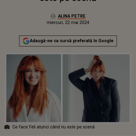
Autor:
ALINA PETRE
Publicat:
miercuri, 22 mai 2024
Actualizat:
miercuri, 22 mai 2024
Adaugă-ne ca sursă preferată în Google
Ce face Feli atunci când nu este pe scenă