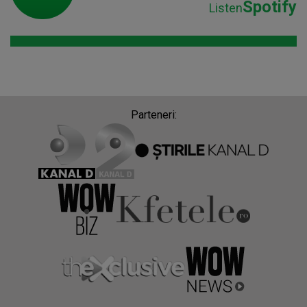
Spotify
Listen
Parteneri: