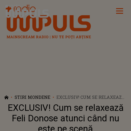
Radio Impuls
STIRI MONDENE
EXCLUSIV! CUM SE RELAXEAZĂ
FELI DONOSE ATUNCI CÂND NU
EXCLUSIV! Cum se relaxează
ESTE PE SCENĂ
Feli Donose atunci când nu
este pe scenă