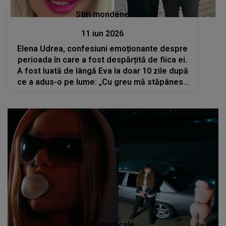
Stiri mondene
11 iun 2026
Elena Udrea, confesiuni emoționante despre
perioada în care a fost despărțită de fiica ei.
A fost luată de lângă Eva la doar 10 zile după
ce a adus-o pe lume: „Cu greu mă stăpânesc
să nu mă înfurii pe tot ce s-a întâmplat...”
Lansări muzicale