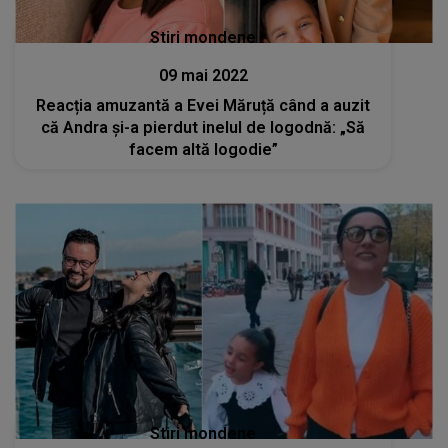
Stiri mondene
09 mai 2022
Reacția amuzantă a Evei Măruță când a auzit
că Andra și-a pierdut inelul de logodnă: „Să
facem altă logodie”
Stiri mondene