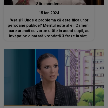
Stiri mondene
15 ian 2024
"Așa și? Unde e problema că este fiica unor
persoane publice? Meritul este al ei. Oamenii
care aruncă cu vorbe urâte în acest copil, au
învățat pe dinafară vreodată 3 fraze în viața
lor?". Alex Bogdan, reacție dură pentru haterii
care au criticat-o pe Eva
Stiri mondene