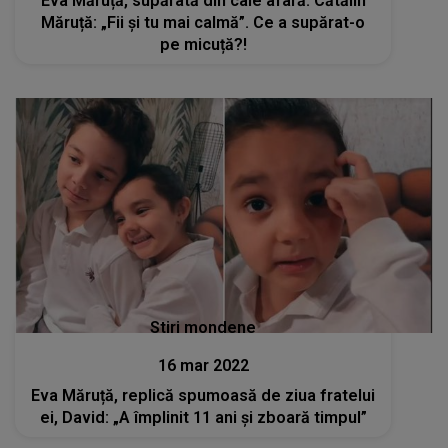
Eva Măruță, supărată din cale afară. Cătălin
Măruță: „Fii și tu mai calmă”. Ce a supărat-o
pe micuță?!
Stiri mondene
16 mar 2022
Eva Măruță, replică spumoasă de ziua fratelui
ei, David: „A împlinit 11 ani și zboară timpul”