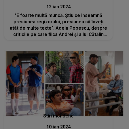
12 ian 2024
"E foarte multă muncă. Știu ce înseamnă
presiunea regizorului, presiunea să înveți
atât de multe texte". Adela Popescu, despre
criticile pe care fiica Andrei și a lui Cătălin
Măruță le-a primit pentru rolul din comedia
„Tati part-time”
Stiri mondene
10 ian 2024