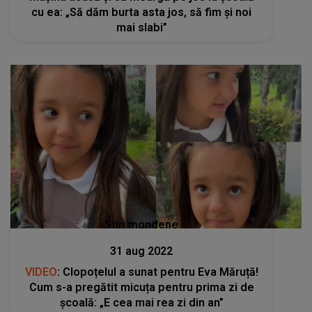
cu ea: „Să dăm burta asta jos, să fim și noi
mai slabi”
Stiri mondene
31 aug 2022
VIDEO
: Clopoțelul a sunat pentru Eva Măruță!
Cum s-a pregătit micuța pentru prima zi de
școală: „E cea mai rea zi din an”