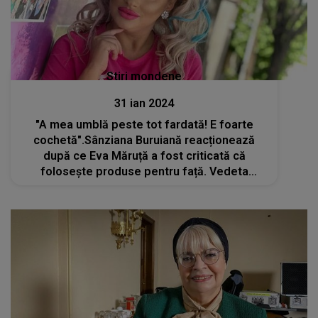
Stiri mondene
31 ian 2024
"A mea umblă peste tot fardată! E foarte
cochetă".Sânziana Buruiană reacționează
după ce Eva Măruță a fost criticată că
folosește produse pentru față. Vedeta
susține că fiica sa nu iese niciodată
nefardată din casă