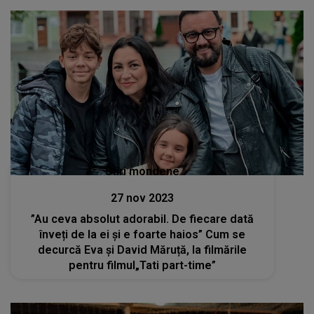
Stiri mondene
27 nov 2023
”Au ceva absolut adorabil. De fiecare dată
înveți de la ei și e foarte haios” Cum se
decurcă Eva și David Măruță, la filmările
pentru filmul„Tati part-time”