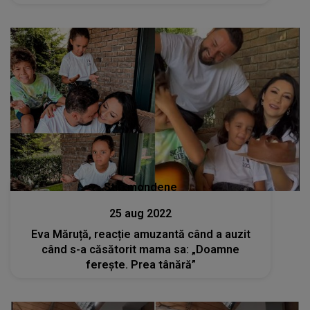
Stiri mondene
25 aug 2022
Eva Măruță, reacție amuzantă când a auzit
când s-a căsătorit mama sa: „Doamne
ferește. Prea tânără”