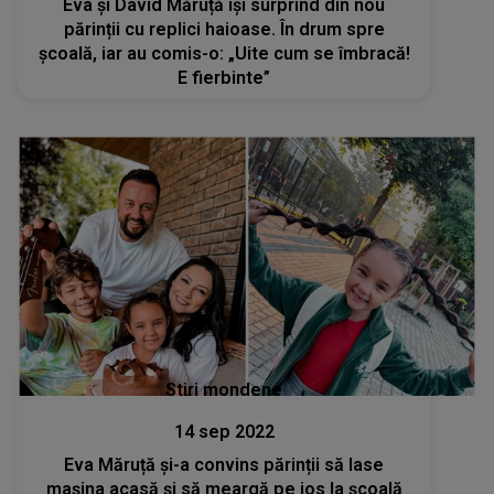
Eva și David Măruță își surprind din nou
părinții cu replici haioase. În drum spre
școală, iar au comis-o: „Uite cum se îmbracă!
E fierbinte”
Stiri mondene
14 sep 2022
Eva Măruță și-a convins părinții să lase
mașina acasă și să meargă pe jos la școală