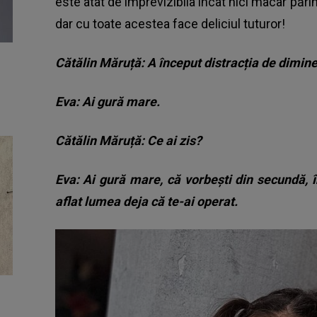
este atât de imprevizibila încât nici macar părinț
dar cu toate acestea face deliciul tuturor!
Cătălin Măruță: A început distracția de dimin
Eva: Ai gură mare.
Cătălin Măruță: Ce ai zis?
Eva: Ai gură mare, că vorbești din secundă, î
aflat lumea deja că te-ai operat.