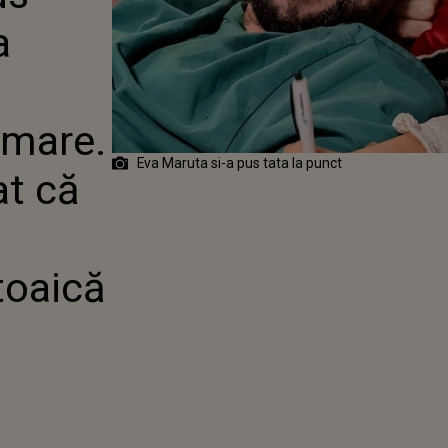
II: "AI GURA
a
OATĂ LUMEA A
Ă TE-AI
 CE A
T-O PE
ICĂ
a mare.
Eva Maruta si-a pus tata la punct
at că
toaică