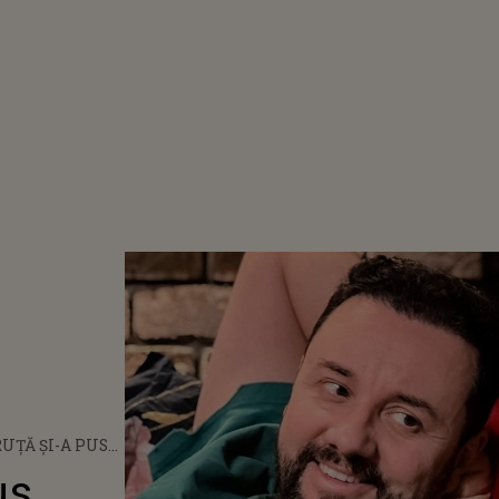
UȚĂ ȘI-A PUS
A PUNCT DE LA
us
 ORE ALE