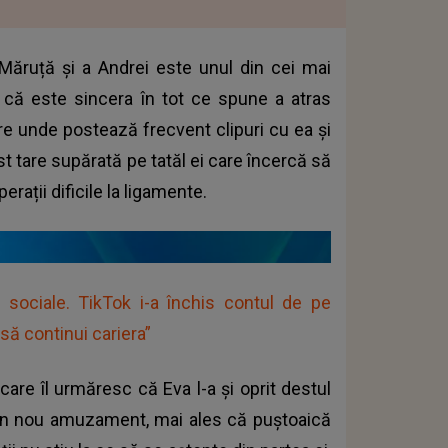
i Măruță și a Andrei este unul din cei mai
tul că este sincera în tot ce spune a atras
re unde postează frecvent clipuri cu ea și
ost tare supărată pe tatăl ei care încercă să
erații dificile la ligamente.
 sociale. TikTok i-a închis contul de pe
să continui cariera”
care îl urmăresc că Eva l-a și oprit destul
t din nou amuzament, mai ales că puștoaică