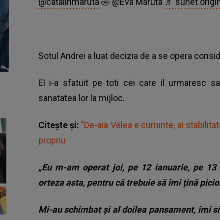
@catalinmaruta
🤣 @Eva Maruta
♬ sunet origin
Sotul Andrei a luat decizia de a se opera consi
El i-a sfatuit pe toti cei care il urmaresc 
sanatatea lor la mijloc.
Citește și:
"De-aia Velea e cuminte, ai stabilitat
propriu
„Eu m-am operat joi, pe 12 ianuarie, pe 13
orteza asta, pentru că trebuie să îmi țină picio
Mi-au schimbat și al doilea pansament, îmi si