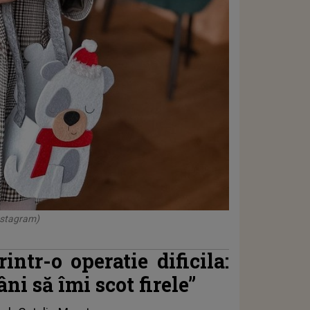
nstagram)
intr-o operatie dificila:
i să îmi scot firele”