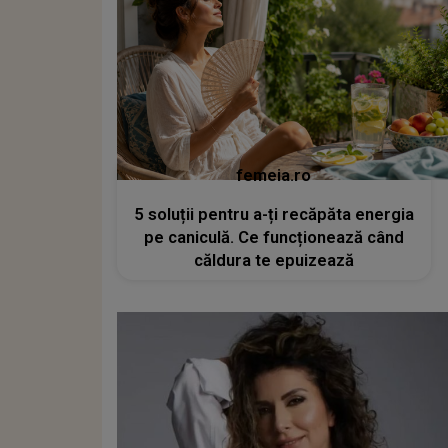
femeia.ro
5 soluții pentru a-ți recăpăta energia
pe caniculă. Ce funcționează când
căldura te epuizează