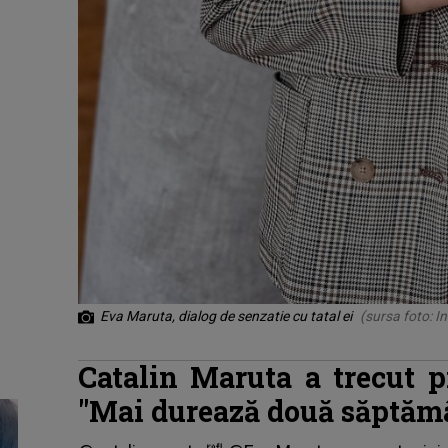
Eva Maruta, dialog de senzatie cu tatal ei
(sursa foto: I
Catalin Maruta a trecut pr
"Mai durează două săptămân