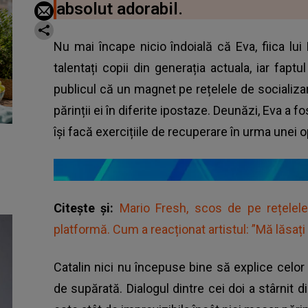
absolut adorabil.
Nu mai încape nicio îndoială că Eva, fiica lu
talentați copii din generația actuala, iar fap
publicul că un magnet pe rețelele de socializa
părinții ei în diferite ipostaze. Deunăzi, Eva a f
își facă exercițiile de recuperare în urma unei op
Citește și:
Mario Fresh, scos de pe rețelele
platformă. Cum a reacționat artistul: ”Mă lăsați 
Catalin nici nu începuse bine să explice celor 
de supărată. Dialogul dintre cei doi a stârni