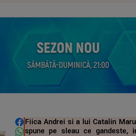
DISTRIBUIE ARTICOLUL
Fiica Andrei si a lui Catalin Maru
spune pe sleau ce gandeste, 