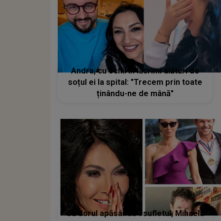
Andra, cu ochii în lacrimi alături de
soțul ei la spital: "Trecem prin toate
ținându-ne de mână"
Cu dorul apăsându-i sufletul, Mihaela