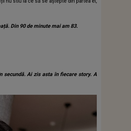
ii nu stiu la ce să se aștepte din partea ei,
eață. Din 90 de minute mai am 83.
n secundă. Ai zis asta în fiecare story. A