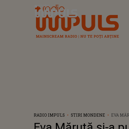
Radio Impuls
RADIO IMPULS
STIRI MONDENE
EVA MĂR
TATĂL L
Eva Măruță și-a p
PRIMELE