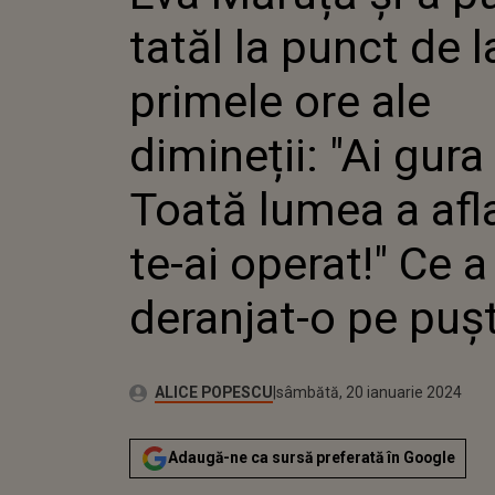
DIMINEȚ
tatăl la punct de l
MARE. T
AFLAT C
OPERAT!"
primele ore ale
DERANJA
PUȘTOA
dimineții: "Ai gur
Toată lumea a afl
te-ai operat!" Ce a
deranjat-o pe puș
Publicat:
Autor:
vineri, 20 ianuarie 2023
Actualizat:
ALICE POPESCU
sâmbătă, 20 ianuarie 2024
Adaugă-ne ca sursă preferată în Google