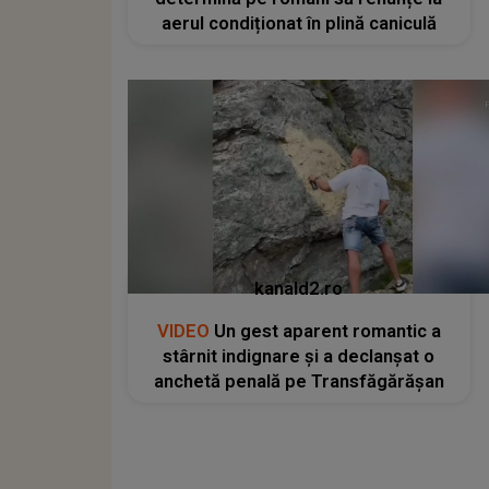
aerul condiționat în plină caniculă
kanald2.ro
VIDEO
Un gest aparent romantic a
stârnit indignare și a declanșat o
anchetă penală pe Transfăgărășan