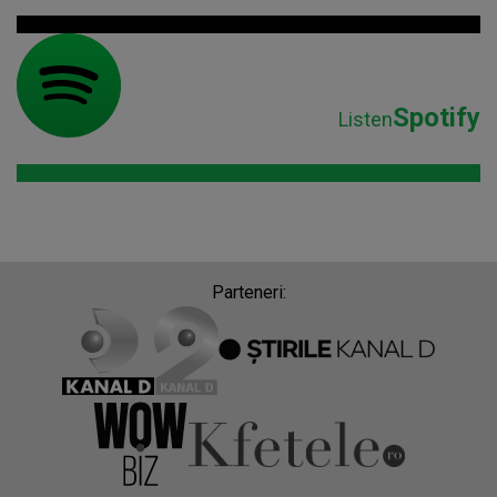
Spotify
Listen
Parteneri: