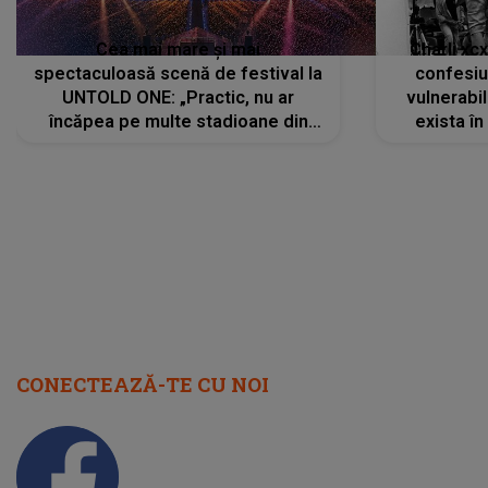
Cea mai mare și mai
Charli xc
spectaculoasă scenă de festival la
confesiu
UNTOLD ONE: „Practic, nu ar
vulnerabil
încăpea pe multe stadioane din
exista în
lume”. Evenimentul începe joi, 6
august 2026
CONECTEAZĂ-TE CU NOI