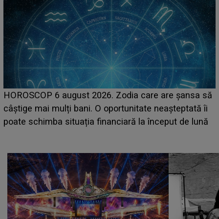
LINE-UP UNTOLD ONE, prima zi. Cine sunt artiștii
ă
care deschid festivalul și de la ce ore au loc cele mai
așteptate concerte pe scena principală?