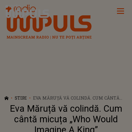
Radio Impuls
STIRI
EVA MĂRUȚĂ VĂ COLINDĂ. CUM CÂNTĂ
MICUȚA „WHO WOULD IMAGINE A KING”
Eva Măruță vă colindă. Cum
cântă micuța „Who Would
Imagine A King”