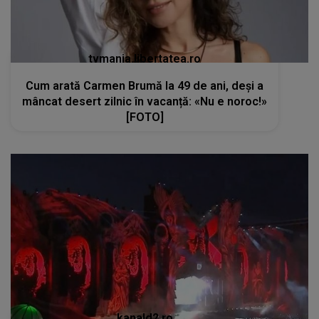
tvmania.libertatea.ro
Cum arată Carmen Brumă la 49 de ani, deși a
mâncat desert zilnic în vacanță: «Nu e noroc!»
[FOTO]
kanald2.ro