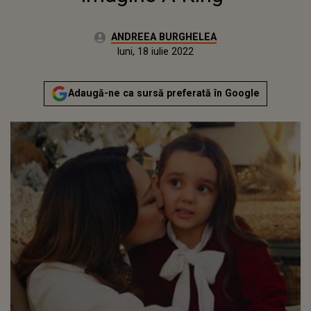
Autor:
ANDREEA BURGHELEA
Publicat:
luni, 21 decembrie 2020
Actualizat:
luni, 18 iulie 2022
Adaugă-ne ca sursă preferată în Google