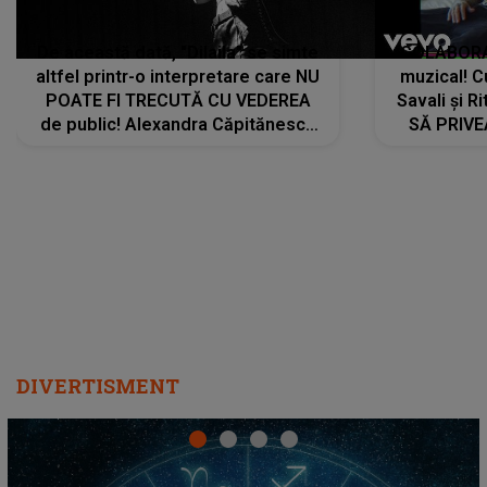
De această dată, "Dilaila" se simte
COLABORAR
altfel printr-o interpretare care NU
muzical! C
POATE FI TRECUTĂ CU VEDEREA
Savali și Ri
de public! Alexandra Căpitănescu
SĂ PRIV
a lansat VERSIUNEA LIVE a piesei
DIVERTISMENT