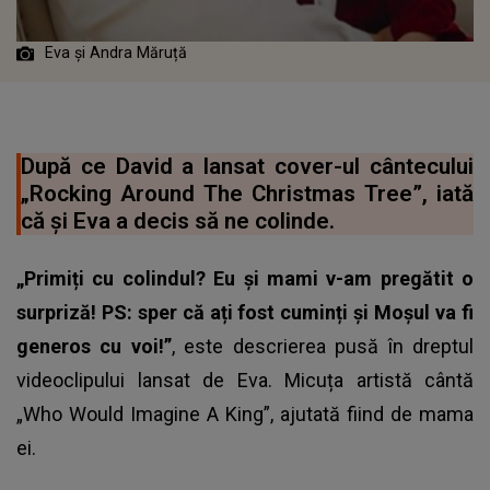
Eva și Andra Măruță
După ce David a lansat cover-ul cântecului
„Rocking Around The Christmas Tree”, iată
că și Eva a decis să ne colinde.
„Primiți cu colindul? Eu și mami v-am pregătit o
surpriză! PS: sper că ați fost cuminți și Moșul va fi
generos cu voi!”
, este descrierea pusă în dreptul
videoclipului lansat de Eva. Micuța artistă cântă
„Who Would Imagine A King”, ajutată fiind de mama
ei.