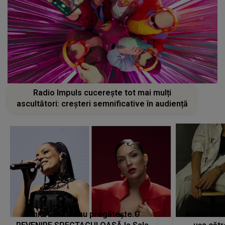
Radio Impuls cucerește tot mai mulți
ascultători: creșteri semnificative în audiență
Tania Turtureanu pregătește O
Alexandra