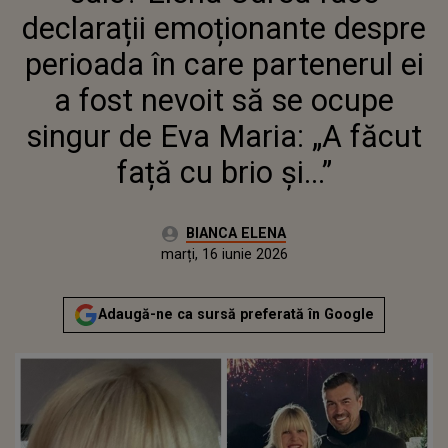
PARTENERUL EI A FOST NEVOIT
declarații emoționante despre
SĂ SE OCUPE SINGUR DE EVA
MARIA: „A FĂCUT FAȚĂ CU BRIO
perioada în care partenerul ei
ȘI...”
a fost nevoit să se ocupe
singur de Eva Maria: „A făcut
față cu brio și...”
Autor:
BIANCA ELENA
Publicat:
marți, 16 iunie 2026
Adaugă-ne ca sursă preferată în Google