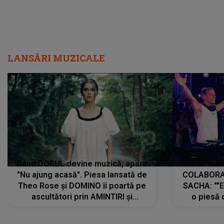
LANSĂRI MUZICALE
Când DORUL devine muzică, apare
Armin 
"Nu ajung acasă". Piesa lansată de
COLABORAR
Theo Rose și DOMINO îi poartă pe
SACHA: ""E
ascultători prin AMINTIRI și
o piesă 
REGĂSIRI, iar drumul emoțiilor
imediat pre
trece prin sufletul publicului:
cu mine șt