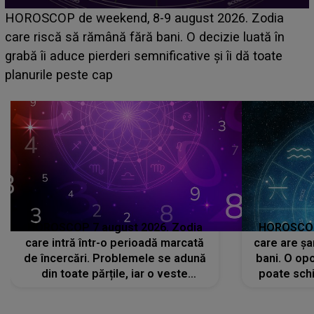
Emanuel a ținut ACEST DETALIU ASCUNS până
acum! În fața Alexandrei, concurentul din Casa Iubirii
face o MĂRTURISIRE NEAȘTEPTATĂ despre mama
sa: "I-am spus și ei în față, eu nu te iubesc pentru
că..."
HOROSCOP 7 august 2026. Zodia
HOROSCOP 
care intră într-o perioadă marcată
care are șa
de încercări. Problemele se adună
bani. O opo
din toate părțile, iar o veste
poate schi
neașteptată îi dă planurile peste
la
cap