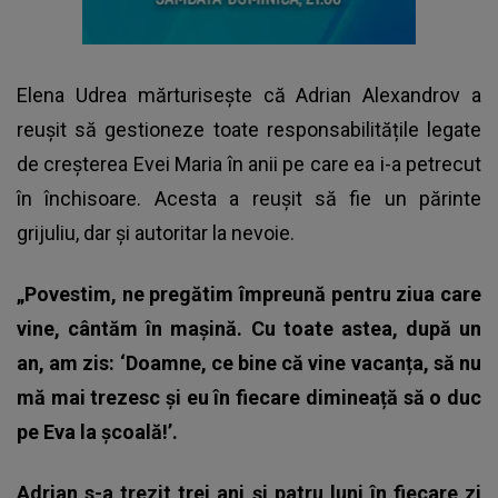
Elena Udrea mărturisește că Adrian Alexandrov a
reușit să gestioneze toate responsabilitățile legate
de creșterea Evei Maria în anii pe care ea i-a petrecut
în închisoare. Acesta a reușit să fie un părinte
grijuliu, dar și autoritar la nevoie.
„Povestim, ne pregătim împreună pentru ziua care
vine, cântăm în mașină. Cu toate astea, după un
an, am zis: ‘Doamne, ce bine că vine vacanța, să nu
mă mai trezesc și eu în fiecare dimineață să o duc
pe Eva la școală!’.
Adrian s-a trezit trei ani și patru luni în fiecare zi