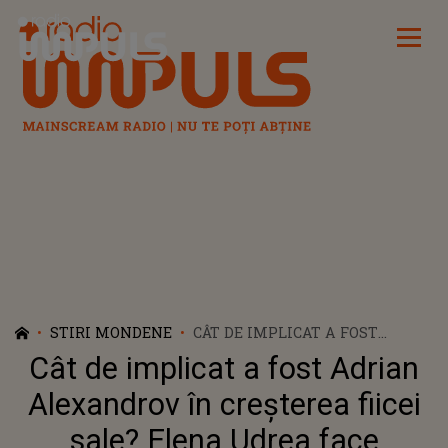
Radio Impuls
STIRI MONDENE
CÂT DE IMPLICAT A FOST
ADRIAN ALEXANDROV ÎN
Cât de implicat a fost Adrian
CREȘTEREA FIICEI SALE? ELENA
UDREA FACE DECLARAȚII
Alexandrov în creșterea fiicei
EMOȚIONANTE DESPRE
sale? Elena Udrea face
PERIOADA ÎN CARE