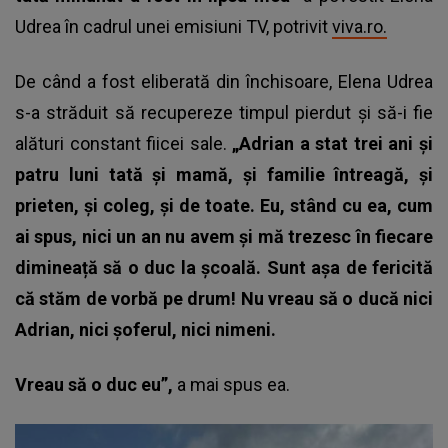
Udrea în cadrul unei emisiuni TV, potrivit
viva.ro.
De când a fost eliberată din închisoare, Elena Udrea
s-a străduit să recupereze timpul pierdut și să-i fie
alături constant fiicei sale.
„Adrian a stat trei ani și
patru luni tată și mamă, și familie întreagă, și
prieten, și coleg, și de toate. Eu, stând cu ea, cum
ai spus, nici un an nu avem și mă trezesc în fiecare
dimineață să o duc la școală. Sunt așa de fericită
că stăm de vorbă pe drum! Nu vreau să o ducă nici
Adrian, nici șoferul, nici nimeni.
Vreau să o duc eu”,
a mai spus ea.