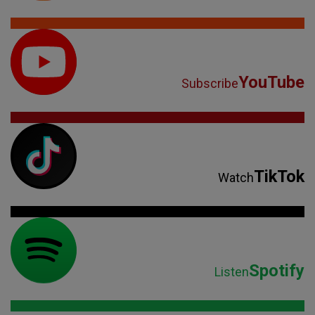
YouTube
Subscribe
TikTok
Watch
Spotify
Listen