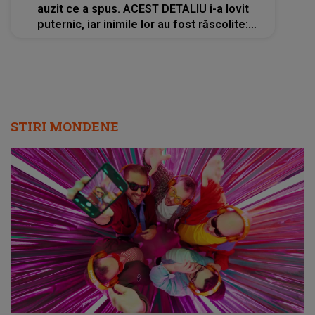
auzit ce a spus. ACEST DETALIU i-a lovit
puternic, iar inimile lor au fost răscolite:
"Oriunde mă va duce destinul. Am..."
STIRI MONDENE