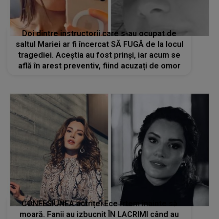
Doi dintre instructorii care s-au ocupat de
saltul Mariei ar fi încercat SĂ FUGĂ de la locul
tragediei. Aceștia au fost prinși, iar acum se
află în arest preventiv, fiind acuzați de omor
CONFESIUNEA actriței Ece İrtem înainte să
moară. Fanii au izbucnit ÎN LACRIMI când au