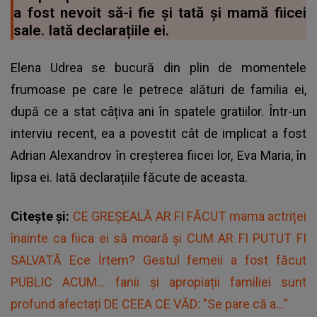
a fost nevoit să-i fie și tată și mamă fiicei
sale. Iată declarațiile ei.
Elena Udrea se bucură din plin de momentele
frumoase pe care le petrece alături de familia ei,
după ce a stat câțiva ani în spatele gratiilor. Într-un
interviu recent, ea a povestit cât de implicat a fost
Adrian Alexandrov în creșterea fiicei lor, Eva Maria, în
lipsa ei. Iată declarațiile făcute de aceasta.
Citește și:
CE GREȘEALĂ AR FI FĂCUT mama actriței
înainte ca fiica ei să moară și CUM AR FI PUTUT FI
SALVATĂ Ece İrtem? Gestul femeii a fost făcut
PUBLIC ACUM... fanii și apropiații familiei sunt
profund afectați DE CEEA CE VĂD: "Se pare că a..."