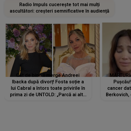
Radio Impuls cucerește tot mai mulți
ascultători: creșteri semnificative în audiență
Cât de bine îi merge Andreei
MĂRTURIA
Ibacka după divorț! Fosta soție a
Pușcău!
lui Cabral a întors toate privirile în
cancer dato
prima zi de UNTOLD: „Parcă ai altă
Berkovich, 
strălucire, emani putere,
accident ru
încredere, siguranță...”
Dacă nu 