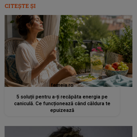
CITEȘTE ȘI
femeia.ro
5 soluții pentru a-ți recăpăta energia pe
caniculă. Ce funcționează când căldura te
epuizează