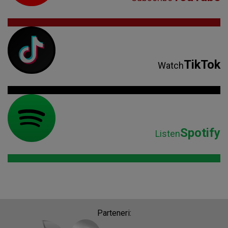
TikTok
Watch
Spotify
Listen
Parteneri: