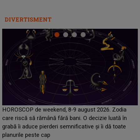
DIVERTISMENT
Emanuel a ținut ACEST DETALIU ASCUNS până
acum! În fața Alexandrei, concurentul din Casa Iubirii
face o MĂRTURISIRE NEAȘTEPTATĂ despre mama
sa: "I-am spus și ei în față, eu nu te iubesc pentru