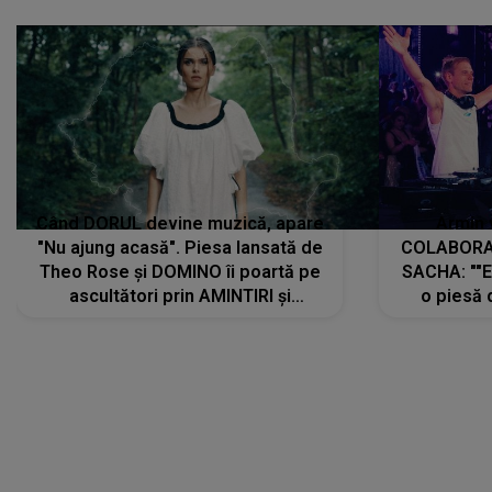
Când DORUL devine muzică, apare
Armin 
"Nu ajung acasă". Piesa lansată de
COLABORAR
Theo Rose și DOMINO îi poartă pe
SACHA: ""E
ascultători prin AMINTIRI și
o piesă 
REGĂSIRI, iar drumul emoțiilor
imediat pre
trece prin sufletul publicului:
cu mine șt
"Pentru toți cei care au plecat
păstrăm do
departe ca să le fie mai bine"