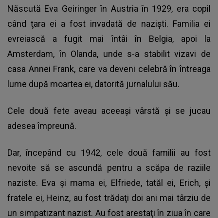
Născută Eva Geiringer în Austria în 1929, era copil
când ţara ei a fost invadată de nazişti. Familia ei
evreiască a fugit mai întâi în Belgia, apoi la
Amsterdam, în Olanda, unde s-a stabilit vizavi de
casa Annei Frank, care va deveni celebră în întreaga
lume după moartea ei, datorită jurnalului său.
Cele două fete aveau aceeaşi vârstă şi se jucau
adesea împreună.
Dar, începând cu 1942, cele două familii au fost
nevoite să se ascundă pentru a scăpa de raziile
naziste. Eva şi mama ei, Elfriede, tatăl ei, Erich, şi
fratele ei, Heinz, au fost trădaţi doi ani mai târziu de
un simpatizant nazist. Au fost arestaţi în ziua în care