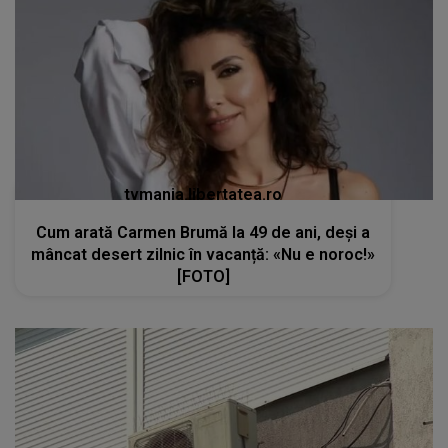
tvmania.libertatea.ro
Cum arată Carmen Brumă la 49 de ani, deși a
mâncat desert zilnic în vacanță: «Nu e noroc!»
[FOTO]