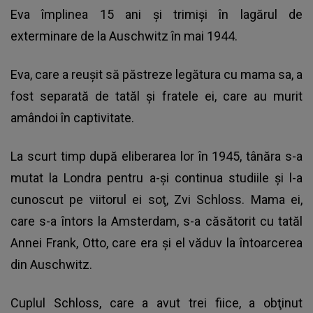
Eva împlinea 15 ani şi trimişi în lagărul de
exterminare de la Auschwitz în mai 1944.
Eva, care a reuşit să păstreze legătura cu mama sa, a
fost separată de tatăl şi fratele ei, care au murit
amândoi în captivitate.
La scurt timp după eliberarea lor în 1945, tânăra s-a
mutat la Londra pentru a-şi continua studiile şi l-a
cunoscut pe viitorul ei soţ, Zvi Schloss. Mama ei,
care s-a întors la Amsterdam, s-a căsătorit cu tatăl
Annei Frank, Otto, care era şi el văduv la întoarcerea
din Auschwitz.
Cuplul Schloss, care a avut trei fiice, a obţinut