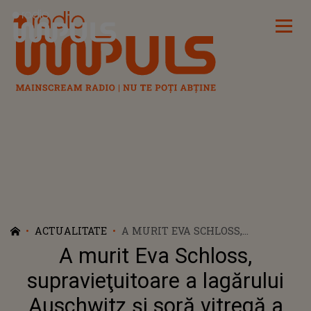
Radio Impuls
ACTUALITATE
A MURIT EVA SCHLOSS,
SUPRAVIEŢUITOARE A
A murit Eva Schloss,
LAGĂRULUI AUSCHWITZ ŞI SORĂ
VITREGĂ A ANNEI FRANK
supravieţuitoare a lagărului
Auschwitz şi soră vitregă a