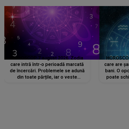
că..."
HOROSCOP 7 august 2026. Zodia
HOROSCOP 
care intră într-o perioadă marcată
care are șa
de încercări. Problemele se adună
bani. O opo
din toate părțile, iar o veste
poate schi
neașteptată îi dă planurile peste
la
cap