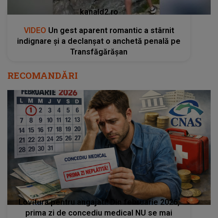
kanald2.ro
VIDEO
Un gest aparent romantic a stârnit
indignare și a declanșat o anchetă penală pe
Transfăgărășan
RECOMANDĂRI
Lovitura pentru angajati! Din februarie 2026,
prima zi de concediu medical NU se mai