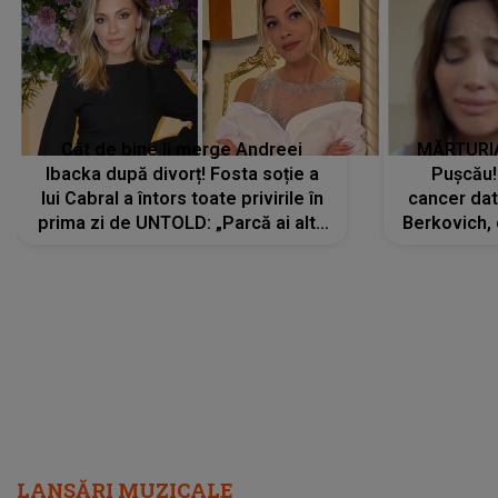
Cât de bine îi merge Andreei
MĂRTURIA
Ibacka după divorț! Fosta soție a
Pușcău!
lui Cabral a întors toate privirile în
cancer dato
prima zi de UNTOLD: „Parcă ai altă
Berkovich, 
strălucire, emani putere,
accident ru
încredere, siguranță...”
Dacă nu 
LANSĂRI MUZICALE