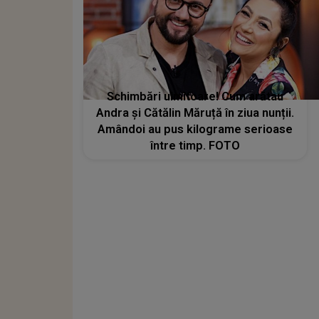
Schimbări uimitoare! Cum arătau
Andra și Cătălin Măruță în ziua nunții.
Amândoi au pus kilograme serioase
între timp. FOTO