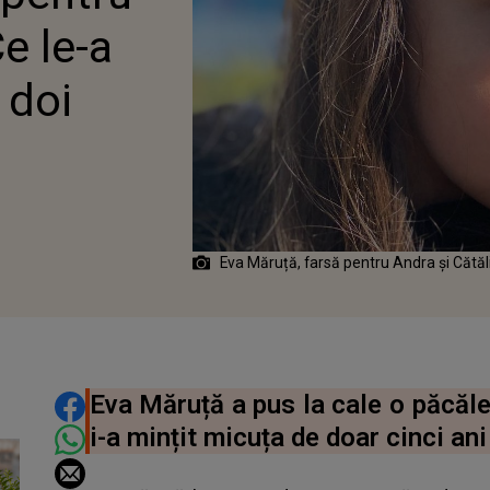
e le-a
 doi
Eva Măruță, farsă pentru Andra și Cătăl
DISTRIBUIE ARTICOLUL
Eva Măruță a pus la cale o păcăle
i-a mințit micuța de doar cinci an