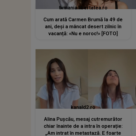
tvmania.libertatea.ro
Cum arată Carmen Brumă la 49 de
ani, deși a mâncat desert zilnic în
vacanță: «Nu e noroc!» [FOTO]
kanald2.ro
Alina Pușcău, mesaj cutremurător
chiar înainte de a intra în operație:
„Am intrat în metastază. E foarte