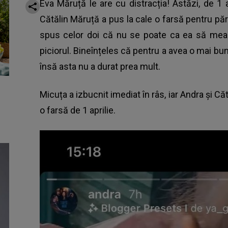
Eva Măruță le are cu distracția! Astăzi, de 1 apr
Cătălin Măruță a pus la cale o farsă pentru părin
spus celor doi că nu se poate ca ea să mear
piciorul. Bineînțeles că pentru a avea o mai bun
însă asta nu a durat prea mult.
Micuța a izbucnit imediat în râs, iar
Andra și Că
o farsă de 1 aprilie.