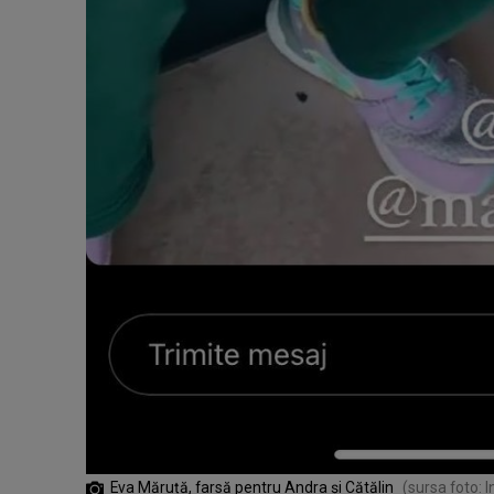
Eva Măruță, farsă pentru Andra și Cătălin
(sursa foto: 