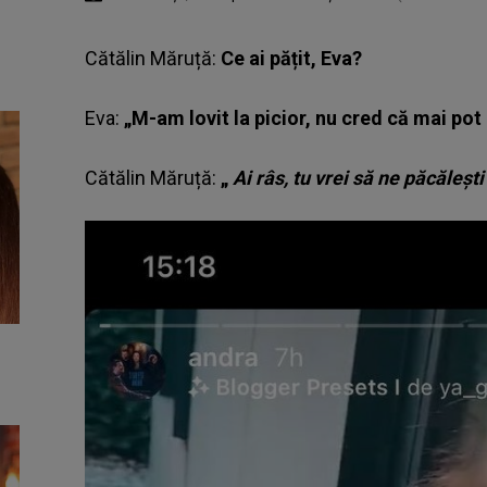
Cătălin Măruță:
Ce ai pățit, Eva?
Eva:
„M-am lovit la picior, nu cred că mai po
Cătălin Măruță:
„
Ai râs, tu vrei să ne păcălești