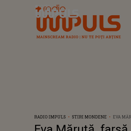
Radio Impuls
RADIO IMPULS
STIRI MONDENE
EVA MĂR
ANDRA Ș
Eva Măruță, farsă
SPUS MI