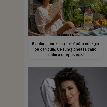
femeia.ro
5 soluții pentru a-ți recăpăta energia
pe caniculă. Ce funcționează când
căldura te epuizează