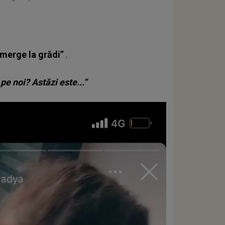
t merge la grădi”
.
 pe noi? Astăzi este...”