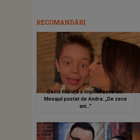
RECOMANDĂRI
David Măruță a împlinit zece ani.
Mesajul postat de Andra: „De zece
ani...”