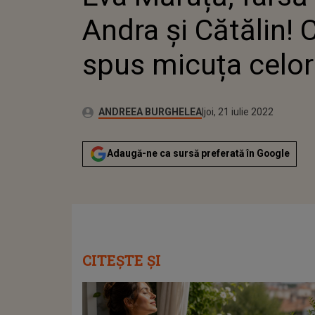
Andra și Cătălin! C
spus micuța celor
Publicat:
Autor:
joi, 1 aprilie 2021
Actualizat:
ANDREEA BURGHELEA
joi, 21 iulie 2022
Adaugă-ne ca sursă preferată în Google
CITEȘTE ȘI