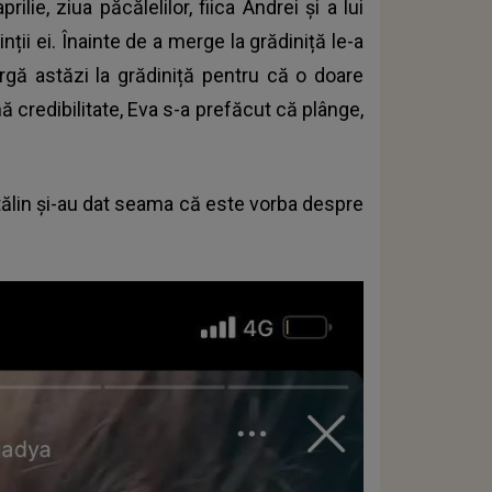
ilie, ziua păcălelilor, fiica Andrei și a lui
ții ei. Înainte de a merge la grădiniță le-a
gă astăzi la grădiniță pentru că o doare
ă credibilitate, Eva s-a prefăcut că plânge,
tălin și-au dat seama că este vorba despre