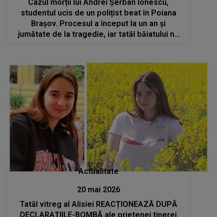
Cazul morții lui Andrei Șerban Ionescu,
studentul ucis de un polițist beat în Poiana
Brașov. Procesul a început la un an și
jumătate de la tragedie, iar tatăl băiatului nu
a fost lăsat să intre în sala de judecată: „Te
rog frumos, copilul meu e mort și..”
Actualitate
20 mai 2026
Tatăl vitreg al Alisiei REACȚIONEAZĂ DUPĂ
DECLARAȚIILE-BOMBĂ ale prietenei tinerei