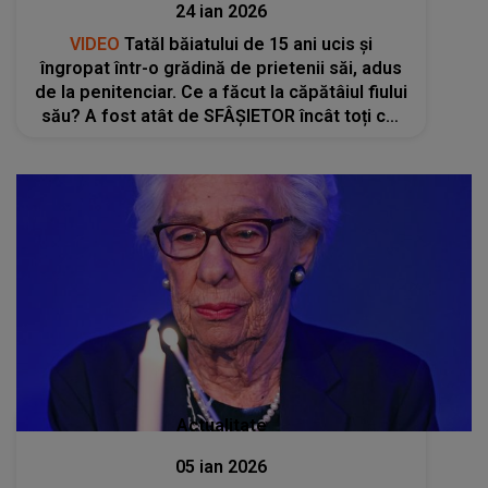
24 ian 2026
VIDEO
Tatăl băiatului de 15 ani ucis și
îngropat într-o grădină de prietenii săi, adus
de la penitenciar. Ce a făcut la căpătâiul fiului
său? A fost atât de SFÂȘIETOR încât toți cei
prezenți nu și-au putut stăpâni lacrimile
Actualitate
05 ian 2026