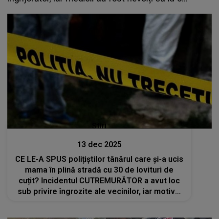
DECIZIE RADICALĂ: "Este ceva ce nimeni nu ar
trebui să..."
Stiri
13 dec 2025
CE LE-A SPUS polițiștilor tânărul care și-a ucis
mama în plină stradă cu 30 de lovituri de
cuțit? Incidentul CUTREMURĂTOR a avut loc
sub privire îngrozite ale vecinilor, iar motivul
din spatele gestului extrem a șocat pe toată
lumea