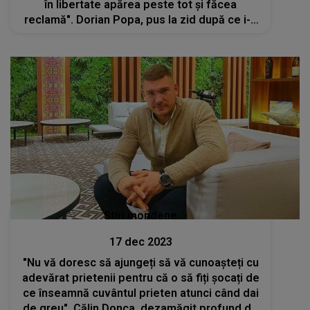
în libertate apărea peste tot și făcea
reclamă". Dorian Popa, pus la zid după ce i-a
întors spatele afaceristului Călin Donca
Stiri mondene
17 dec 2023
"Nu vă doresc să ajungeți să vă cunoașteți cu
adevărat prietenii pentru că o să fiți șocați de
ce înseamnă cuvântul prieten atunci când dai
de greu". Călin Donca, dezamăgit profund de