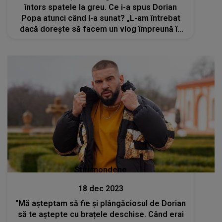
întors spatele la greu. Ce i-a spus Dorian
Popa atunci când l-a sunat? „L-am întrebat
dacă dorește să facem un vlog împreună în
care să discutăm situația”
Stiri mondene
18 dec 2023
"Mă așteptam să fie și plângăciosul de Dorian
să te aștepte cu brațele deschise. Când erai