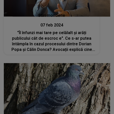
Stiri mondene
07 feb 2024
"Îl înfunzi mai tare pe celălalt și arăți
publicului cât de escroc e". Ce s-ar putea
întâmpla în cazul procesului dintre Dorian
Popa și Călin Donca? Avocații explică cine
are câștig de cauză