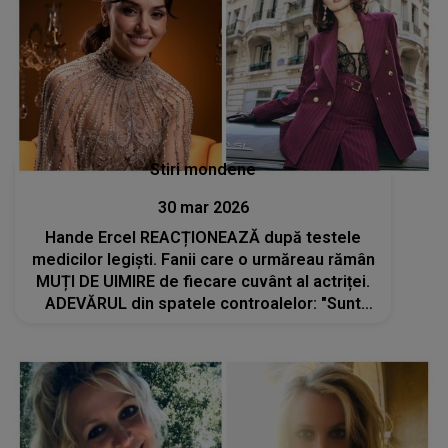
Stiri mondene
30 mar 2026
Hande Ercel REACȚIONEAZĂ după testele
medicilor legiști. Fanii care o urmăreau rămân
MUȚI DE UIMIRE de fiecare cuvânt al actriței.
ADEVĂRUL din spatele controalelor: "Sunt
conștientă că influențez un public larg și
am..."