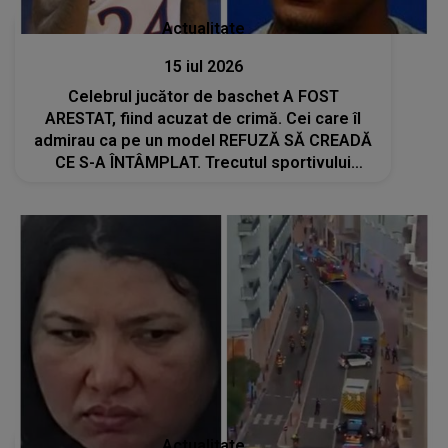
Actualitate
15 iul 2026
Celebrul jucător de baschet A FOST
ARESTAT, fiind acuzat de crimă. Cei care îl
admirau ca pe un model REFUZĂ SĂ CREADĂ
CE S-A ÎNTÂMPLAT. Trecutul sportivului
ascunde fapte grave pe care nimeni NU LE-A
AFLAT PÂNĂ ACUM: "S-a..."
Actualitate