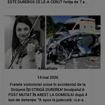
ESTE DUREROS CE LE-A CERUT fetița de 7 ani
părinților: "I-a spus soției mele să..."
Actualitate
14 mai 2026
Fratele violonistei ucise în accidentul de la
Strășeni ÎȘI STRIGĂ DUREREA! Inculpatul A
FOST MUTAT ÎN AREST LA DOMICILIU după 4
luni de detenție: "A spus la judecată: «Le-am