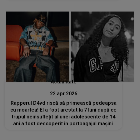
dat bani, ce mai vor de la mine?» A doua zi
ne-a..."
Actualitate
22 apr 2026
Rapperul D4vd riscă să primească pedeapsa
cu moartea! El a fost arestat la 7 luni după ce
trupul neînsuflețit al unei adolescente de 14
ani a fost descoperit în portbagajul mașinii
sale