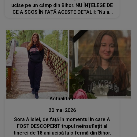
ucise pe un câmp din Bihor. NU ÎNȚELEGE DE
CE A SCOS ÎN FAȚĂ ACESTE DETALII: "Nu aș
mai fi lăsat-o niciun minut să..."
Actualitate
20 mai 2026
Sora Alisiei, de față în momentul în care A
FOST DESCOPERIT trupul neînsuflețit al
tinerei de 18 ani ucisă la o fermă din Bihor.