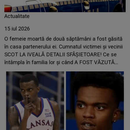
Actualitate
15 iul 2026
O femeie moartă de două săptămâni a fost găsită
în casa partenerului ei. Cumnatul victimei și vecinii
SCOT LA IVEALĂ DETALII SFÂȘIETOARE! Ce se
întâmpla în familia lor și când A FOST VĂZUTĂ
ULTIMA DATĂ: "A săpat o groapă, dar a lăsat-o în..."