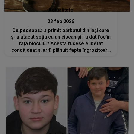
Actualitate
23 feb 2026
Ce pedeapsă a primit bărbatul din Iași care
și-a atacat soția cu un ciocan și i-a dat foc în
fața blocului? Acesta fusese eliberat
condiţionat și ar fi plănuit fapta îngrozitoare
în perioada petrecută în închisoare