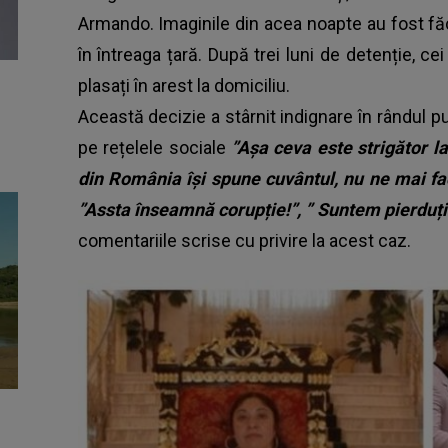
Armando. Imaginile din acea noapte au fost fă
în întreaga țară. După trei luni de detenție, cei
plasați în arest la domiciliu.
Această decizie a stârnit indignare în rândul 
pe rețelele sociale
”Așa ceva este strigător la
din România își spune cuvântul, nu ne mai face
”Assta înseamnă corupție!”, ” Suntem pierduți”,
comentariile scrise cu privire la acest caz.