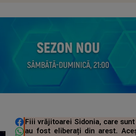
DISTRIBUIE ARTICOLUL
Fiii vrăjitoarei Sidonia, care sun
au fost eliberați din arest. Ace