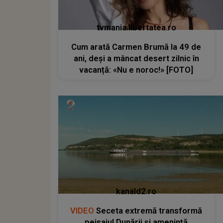
tvmania.libertatea.ro
Cum arată Carmen Brumă la 49 de
ani, deși a mâncat desert zilnic în
vacanță: «Nu e noroc!» [FOTO]
kanald2.ro
VIDEO
Seceta extremă transformă
peisajul Dunării și amenință