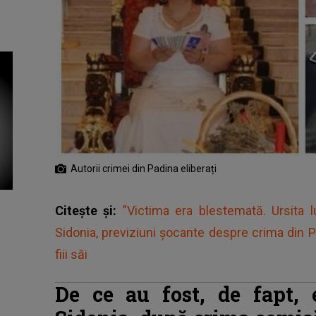
Autorii crimei din Padina eliberați
Citește și:
”Victima era blestemată. Ursita l
Sidonia, previziuni șocante despre crima din 
fiii săi
De ce au fost, de fapt, el