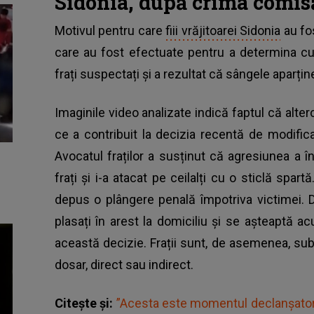
Sidonia, după crima comis
Motivul pentru care
fiii vrăjitoarei Sidonia
au fos
care au fost efectuate pentru a determina cui
frați suspectați și a rezultat că sângele aparțin
Imaginile video analizate indică faptul că alte
ce a contribuit la decizia recentă de modific
Avocatul fraților a susținut că agresiunea a î
frați și i-a atacat pe ceilalți cu o sticlă spa
depus o plângere penală împotriva victimei. Du
plasați în arest la domiciliu și se așteaptă a
această decizie.
Frații sunt, de asemenea, sub
dosar, direct sau indirect.
Citește și:
”Acesta este momentul declanşator"