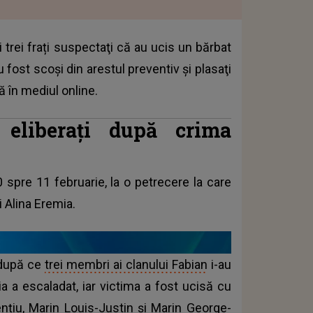
 trei frați suspectaţi că au ucis un bărbat
 fost scoşi din arestul preventiv şi plasaţi
tă în mediul online.
, eliberați după crima
 spre 11 februarie, la o petrecere la care
 Alina Eremia.
t după ce
trei membri ai clanului Fabian
i-au
a a escaladat, iar victima a fost ucisă cu
ențiu, Marin Louis-Justin și Marin George-