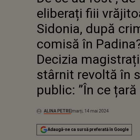
PADINA? DECIZIA 
eliberați fiii vrăjit
A STÂRNIT REVOLT
PUBLIC: ”ÎN CE ȚA
Sidonia, după cri
comisă în Padina
Decizia magistrați
stârnit revoltă în 
public: ”În ce țară
Publicat:
Autor:
marți, 14 mai 2024
Actualizat:
ALINA PETRE
marți, 14 mai 2024
Adaugă-ne ca sursă preferată în Google