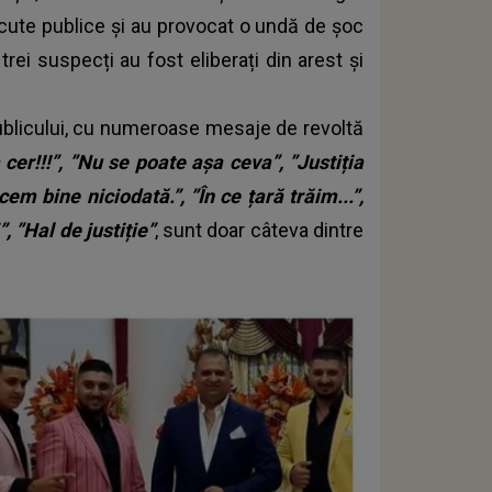
cute publice și au provocat o undă de șoc
 trei suspecți au fost eliberați din arest și
publicului, cu numeroase mesaje de revoltă
 cer!!!”, ”Nu se poate așa ceva”, ”Justiția
m bine niciodată.”, ”În ce țară trăim...”,
 ”Hal de justiție”
, sunt doar câteva dintre