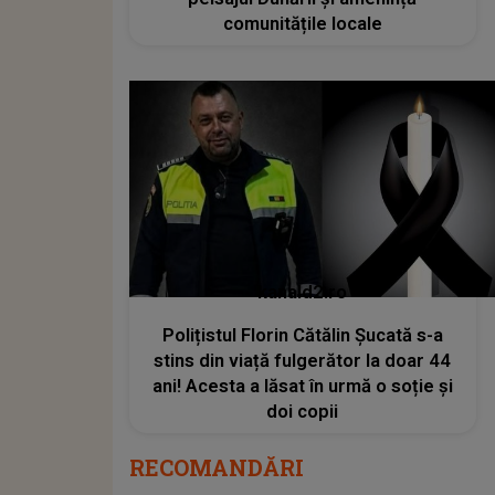
comunitățile locale
kanald2.ro
Polițistul Florin Cătălin Șucată s-a
stins din viață fulgerător la doar 44
ani! Acesta a lăsat în urmă o soție și
doi copii
RECOMANDĂRI