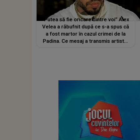
”Putea să fie oricare dintre voi” Alex
Velea a răbufnit după ce s-a spus că
a fost martor în cazul crimei de la
Padina. Ce mesaj a transmis artistul
cu privire la incidentul care a șocat
întreaga țară