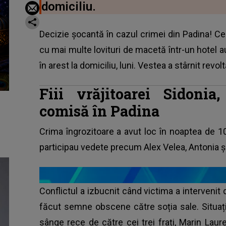
domiciliu.
Decizie șocantă în cazul crimei din Padina! Cei
cu mai multe lovituri de macetă într-un hotel au
în arest la domiciliu, luni. Vestea a stârnit revol
Fiii vrăjitoarei Sidonia
comisă în Padina
Crima îngrozitoare a avut loc în noaptea de 10
participau vedete precum Alex Velea, Antonia și
Conflictul a izbucnit când victima a interveni
făcut semne obscene către soția sale. Situați
sânge rece de către cei trei frați, Marin Laur