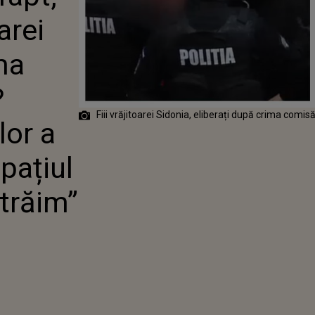
MAGISTRAȚILOR
oarei
Ă ÎN SPAȚIUL
RĂ TRĂIM”
ma
?
Fiii vrăjitoarei Sidonia, eliberați după crima comis
lor a
spațiul
 trăim”