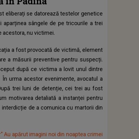
ă în Padina
t eliberați se datorează testelor genetice
 aparținea sângele de pe tricourile a trei
e acestora, nu victimei.
rcația a fost provocată de victimă, element
are a măsurii preventive pentru suspecți.
nceput după ce victima a lovit unul dintre
rtă. În urma acestor evenimente, avocatul a
pă trei luni de detenție, cei trei au fost
cum motivarea detaliată a instanței pentru
 interdicție de a comunica cu martorii din
 Au apărut imagini noi din noaptea crimei