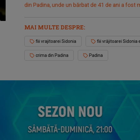
din Padina, unde un bărbat de 41 de ani a fost mă
MAI MULTE DESPRE:
fiii vrajitoarei Sidonia
fiii vrăjitoarei Sidonia 
crima din Padina
Padina