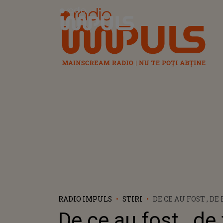
Radio Impuls
RADIO IMPULS
STIRI
DE CE AU FOST , DE 
ELIBERAȚI FIII VR
De ce au fost , de 
SIDONIA, DUPĂ CR