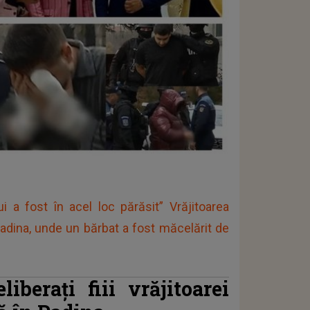
ui a fost în acel loc părăsit” Vrăjitoarea
Padina, unde un bărbat a fost măcelărit de
iberați fiii vrăjitoarei