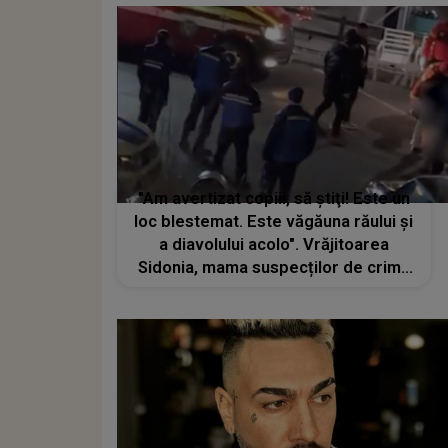
"Am avertizat copiii, să ştiţi! Este un
loc blestemat. Este văgăuna răului şi
a diavolului acolo". Vrăjitoarea
Sidonia, mama suspecților de crima
din Padina, a prevestit tragedia.
Avertismentul făcut