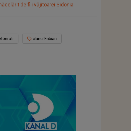
celărit de fiii văjitoarei Sidonia
eliberati
clanul Fabian